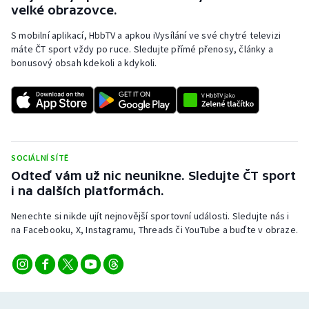
velké obrazovce.
Short track
S mobilní aplikací, HbbTV a apkou iVysílání ve své chytré televizi
Sportovní střelba
máte ČT sport vždy po ruce. Sledujte přímé přenosy, články a
bonusový obsah kdekoli a kdykoli.
Stolní tenis
Triatlon
Veslování
SOCIÁLNÍ SÍTĚ
Odteď vám už nic neunikne. Sledujte ČT sport
Vodní slalom
i na dalších platformách.
Volejbal
Nenechte si nikde ujít nejnovější sportovní události. Sledujte nás i
na Facebooku, X, Instagramu, Threads či YouTube a buďte v obraze.
Ostatní