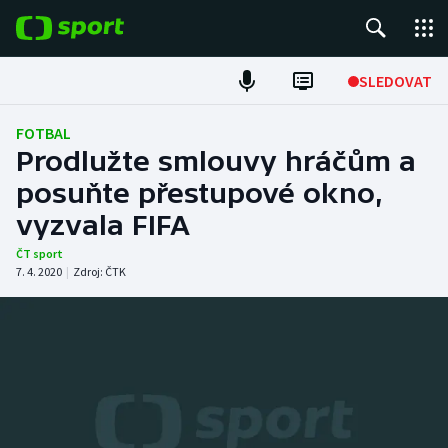
POPULÁRNÍ
SLEDOVAT
ME v atletice
FOTBAL
Prodlužte smlouvy hráčům a
ME v plavání
posuňte přestupové okno,
vyzvala FIFA
Fotbal
ČT sport
Hokej
7. 4. 2020
|
Zdroj:
ČTK
Tenis
DALŠÍ SPORTY
Americký fotbal
NEPŘEHLÉDNĚTE