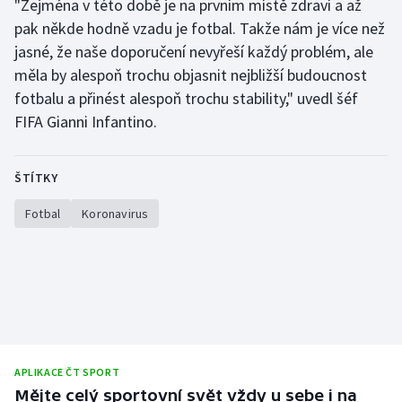
"Zejména v této době je na prvním místě zdraví a až
pak někde hodně vzadu je fotbal. Takže nám je více než
Moderní pětiboj
jasné, že naše doporučení nevyřeší každý problém, ale
Motorsport
měla by alespoň trochu objasnit nejbližší budoucnost
fotbalu a přinést alespoň trochu stability," uvedl šéf
Olympijské hry
FIFA Gianni Infantino.
Parasport
ŠTÍTKY
Plavání
Fotbal
Koronavirus
Plážový volejbal
Ragby
Rychlobruslení
Rychlostní kanoistika
APLIKACE ČT SPORT
Mějte celý sportovní svět vždy u sebe i na