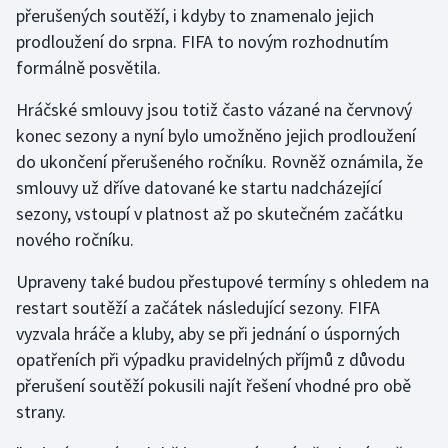
přerušených soutěží, i kdyby to znamenalo jejich
prodloužení do srpna. FIFA to novým rozhodnutím
Futsal
formálně posvětila.
Golf
Hráčské smlouvy jsou totiž často vázané na červnový
konec sezony a nyní bylo umožněno jejich prodloužení
Gymnastika
do ukončení přerušeného ročníku. Rovněž oznámila, že
smlouvy už dříve datované ke startu nadcházející
Házená
sezony, vstoupí v platnost až po skutečném začátku
nového ročníku.
Jezdectví
Upraveny také budou přestupové termíny s ohledem na
Judo
restart soutěží a začátek následující sezony. FIFA
vyzvala hráče a kluby, aby se při jednání o úsporných
Krasobruslení
opatřeních při výpadku pravidelných příjmů z důvodu
Lezení
přerušení soutěží pokusili najít řešení vhodné pro obě
strany.
Lyže a snowboard