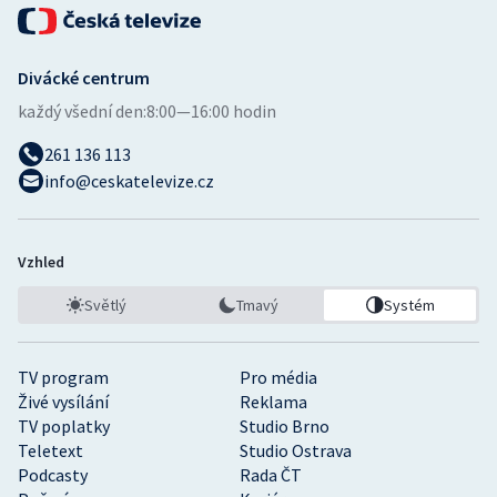
Divácké centrum
každý všední den:
8:00—16:00 hodin
261 136 113
info@ceskatelevize.cz
Vzhled
Světlý
Tmavý
Systém
TV program
Pro média
Živé vysílání
Reklama
TV poplatky
Studio Brno
Teletext
Studio Ostrava
Podcasty
Rada ČT