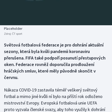
Atletika
Soutěže
Baseball a softbal
Historické návraty
Basketbal
Aplikace ČT sport
Placeholder
Zdroj:
ČT sport
Biatlon
AZ kvíz
Světová fotbalová federace je pro dohrání aktuální
sezony, která byla kvůli pandemii koronaviru
Boby a skeleton
přerušena. FIFA také podpoří posunutí přestupových
Box
oken. Federace rovněž doporučila prodloužení
hráčských smluv, které měly původně skončit v
Curling
červnu.
Cyklistika
Nákaza COVID-19 zastavila téměř veškerý světový
fotbal a mimo jiné kvůli ní bylo na příští rok odloženo
Dostihy
mistrovství Evropy. Evropská fotbalová unie UEFA
proto vyzvala členské svazy, aby toho využily k dohrání
Florbal