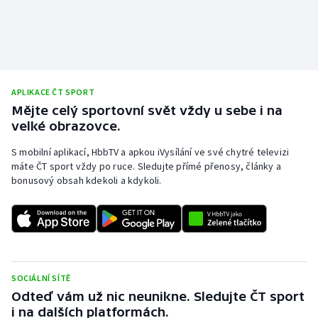
Stolní tenis
Triatlon
Veslování
APLIKACE ČT SPORT
Mějte celý sportovní svět vždy u sebe i na
Vodní slalom
velké obrazovce.
Volejbal
S mobilní aplikací, HbbTV a apkou iVysílání ve své chytré televizi
máte ČT sport vždy po ruce. Sledujte přímé přenosy, články a
Ostatní
bonusový obsah kdekoli a kdykoli.
SOCIÁLNÍ SÍTĚ
Odteď vám už nic neunikne. Sledujte ČT sport
i na dalších platformách.