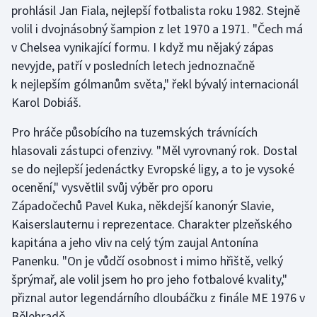
prohlásil Jan Fiala, nejlepší fotbalista roku 1982. Stejně
volil i dvojnásobný šampion z let 1970 a 1971. "Čech má
Gymnastika
v Chelsea vynikající formu. I když mu nějaký zápas
nevyjde, patří v posledních letech jednoznačně
Házená
k nejlepším gólmanům světa," řekl bývalý internacionál
Jezdectví
Karol Dobiáš.
Pro hráče působícího na tuzemských trávnících
Judo
hlasovali zástupci ofenzivy. "Měl vyrovnaný rok. Dostal
se do nejlepší jedenáctky Evropské ligy, a to je vysoké
Krasobruslení
ocenění," vysvětlil svůj výběr pro oporu
Lezení
Západočechů Pavel Kuka, někdejší kanonýr Slavie,
Kaiserslauternu i reprezentace. Charakter plzeňského
Lyže a snowboard
kapitána a jeho vliv na celý tým zaujal Antonína
Panenku. "On je vůdčí osobnost i mimo hřiště, velký
Moderní pětiboj
šprýmař, ale volil jsem ho pro jeho fotbalové kvality,"
přiznal autor legendárního dloubáčku z finále ME 1976 v
Motorsport
Bělehradě.