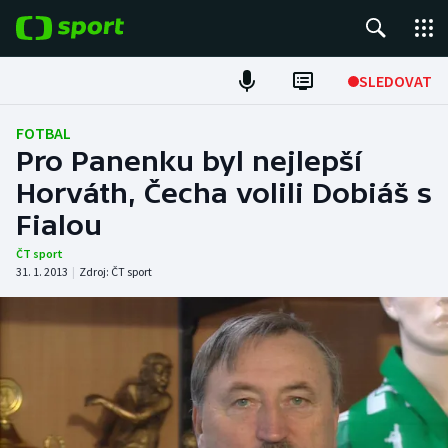
POPULÁRNÍ
SLEDOVAT
Fotbal
FOTBAL
Pro Panenku byl nejlepší
Hokej
Horváth, Čecha volili Dobiáš s
Fialou
Tenis
ČT sport
Atletika
31. 1. 2013
|
Zdroj:
ČT sport
Cyklistika
DALŠÍ SPORTY
Americký fotbal
NEPŘEHLÉDNĚTE