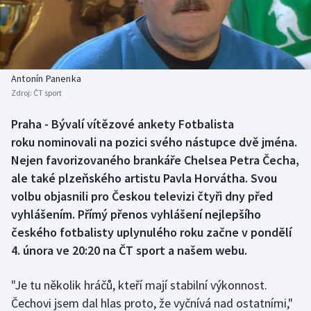
Baseball a softbal
Soutěže
Basketbal
Historické návraty
Biatlon
Aplikace ČT sport
Antonín Panenka
Zdroj:
ČT sport
Boby a skeleton
AZ kvíz
Praha - Bývalí vítězové ankety Fotbalista
roku nominovali na pozici svého nástupce dvě jména.
Box
Nejen favorizovaného brankáře Chelsea Petra Čecha,
Curling
ale také plzeňského artistu Pavla Horvátha. Svou
volbu objasnili pro Českou televizi čtyři dny před
Dostihy
vyhlášením. Přímý přenos vyhlášení nejlepšího
českého fotbalisty uplynulého roku začne v pondělí
Florbal
4. února ve 20:20 na ČT sport a našem webu.
Futsal
"Je tu několik hráčů, kteří mají stabilní výkonnost.
Čechovi jsem dal hlas proto, že vyčnívá nad ostatními,"
Golf