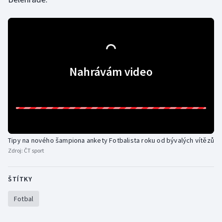
Olympijské hry
Parasport
Plavání
Nahrávám video
Plážový volejbal
Ragby
Rychlobruslení
Tipy na nového šampiona ankety Fotbalista roku od bývalých vítězů
Zdroj:
ČT sport
Rychlostní kanoistika
ŠTÍTKY
Short track
Fotbal
Sportovní střelba