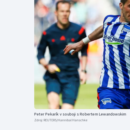
Curling
Dostihy
Florbal
Futsal
Golf
Gymnastika
Peter Pekarík v souboji s Robertem Lewandowskim
Zdroj:
REUTERS/Hannibal Hanschke