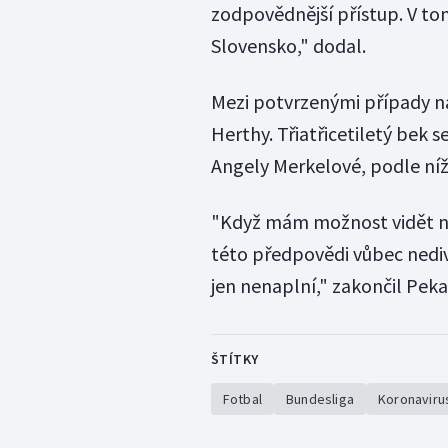
zodpovědnější přístup. V tom
Slovensko," dodal.
Mezi potvrzenými případy ná
Herthy. Třiatřicetiletý bek 
Angely Merkelové, podle ní
"Když mám možnost vidět na vl
této předpovědi vůbec nediví
jen nenaplní," zakončil Peka
ŠTÍTKY
Fotbal
Bundesliga
Koronaviru