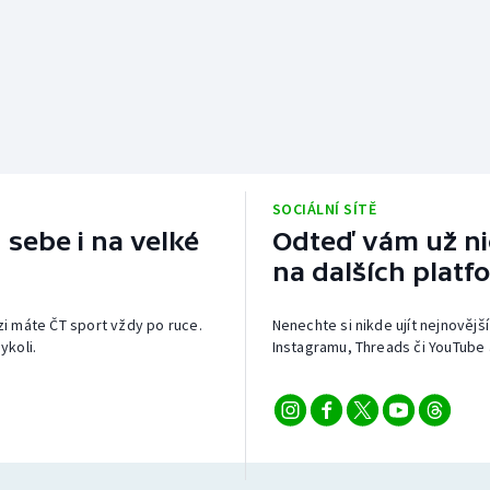
SOCIÁLNÍ SÍTĚ
 sebe i na velké
Odteď vám už nic
na dalších platf
izi máte ČT sport vždy po ruce.
Nenechte si nikde ujít nejnovější
ykoli.
Instagramu, Threads či YouTube 