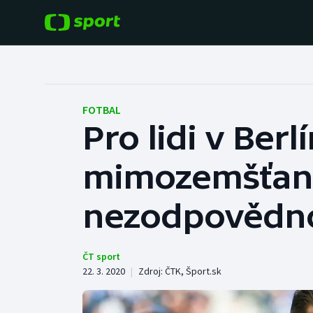
POPULÁRNÍ
DALŠÍ SPORTY
Fotbal
Americký fotbal
FOTBAL
Pro lidi v Ber
Hokej
Baseball a softbal
mimozemšťani.
Tenis
Basketbal
Atletika
nezodpovědnos
Biatlon
Cyklistika
Boby a skeleton
ČT sport
22. 3. 2020
|
Zdroj:
ČTK
,
Šport.sk
Box