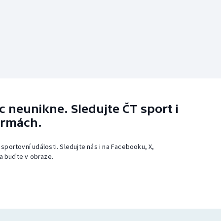
 neunikne. Sledujte ČT sport i
ormách.
 sportovní události. Sledujte nás i na Facebooku, X,
a buďte v obraze.