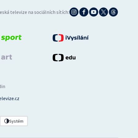
eská televize na sociálních sítích:
din
levize.cz
Systém