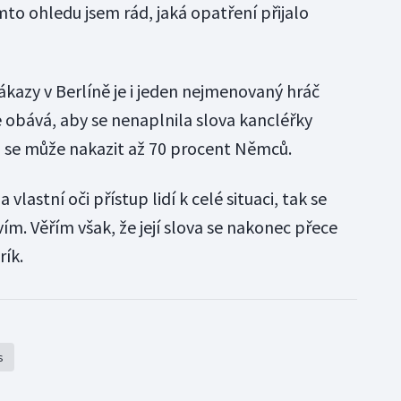
to ohledu jsem rád, jaká opatření přijalo
kazy v Berlíně je i jeden nejmenovaný hráč
se obává, aby se nenaplnila slova kancléřky
ž se může nakazit až 70 procent Němců.
astní oči přístup lidí k celé situaci, tak se
m. Věřím však, že její slova se nakonec přece
rík.
s