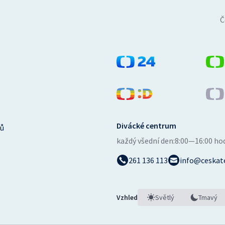
Č
Divácké centrum
ů
každý všední den:
8:00—16:00 ho
261 136 113
info@ceskate
Vzhled
Světlý
Tmavý