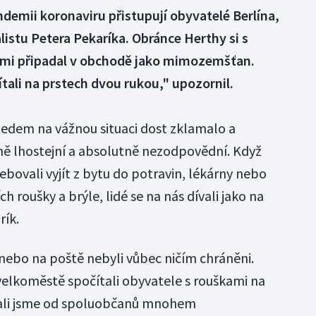
demii koronaviru přistupují obyvatelé Berlína,
istu Petera Pekaríka. Obránce Herthy si s
emi připadal v obchodě jako mimozemšťan.
ítali na prstech dvou rukou," upozornil.
edem na vážnou situaci dost zklamalo a
ně lhostejní a absolutně nezodpovědní. Když
bovali vyjít z bytu do potravin, lékárny nebo
ch roušky a brýle, lidé se na nás dívali jako na
ík.
ebo na poště nebyli vůbec ničím chráněni.
elkoměstě spočítali obyvatele s rouškami na
vali jsme od spoluobčanů mnohem