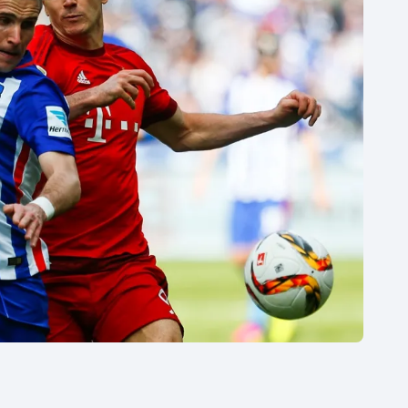
Moderní pětiboj
Triatlon
Motorsport
Veslování
Olympijské hry
Vodní slalom
Parasport
Volejbal
Plavání
Ostatní
Plážový volejbal