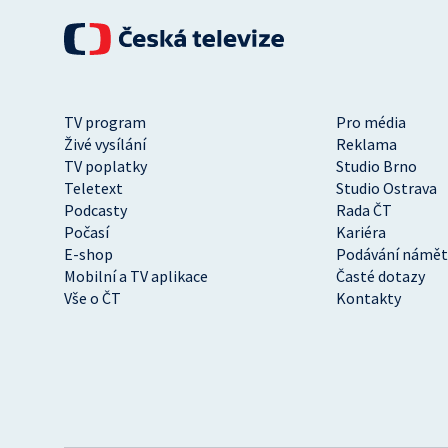
TV program
Pro média
Živé vysílání
Reklama
TV poplatky
Studio Brno
Teletext
Studio Ostrava
Podcasty
Rada ČT
Počasí
Kariéra
E-shop
Podávání námět
Mobilní a TV aplikace
Časté dotazy
Vše o ČT
Kontakty