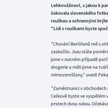
Lehkovážnost, s jakou k pan
šokovala slovenského fotbal
rouškou a ochrannými brýl
"Lidi s rouškami byste spoč
"Chování Berlíňanů mě s ohl
zaskočilo. Jsou stále poměr
jsme v nutném případě potře
drogerie a měli jsme na tváří
mimozemšťany," uvedl Pekar
"Zaměstnanci v obchodech n
Celkově byste ve vyspělém v
prstech dvou rukou. Očeká