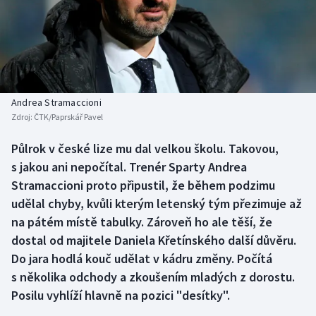
Baseball a softbal
Soutěže
Basketbal
Historické návraty
Biatlon
Aplikace ČT sport
Andrea Stramaccioni
Boby a skeleton
AZ kvíz
Zdroj:
ČTK/Paprskář Pavel
Box
Půlrok v české lize mu dal velkou školu. Takovou,
s jakou ani nepočítal. Trenér Sparty Andrea
Curling
Stramaccioni proto připustil, že během podzimu
udělal chyby, kvůli kterým letenský tým přezimuje až
Dostihy
na pátém místě tabulky. Zároveň ho ale těší, že
dostal od majitele Daniela Křetínského další důvěru.
Florbal
Do jara hodlá kouč udělat v kádru změny. Počítá
s několika odchody a zkoušením mladých z dorostu.
Futsal
Posilu vyhlíží hlavně na pozici "desítky".
Golf