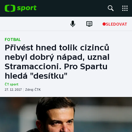
POPULÁRNÍ
SLEDOVAT
Fotbal
FOTBAL
Přivést hned tolik cizinců
Hokej
nebyl dobrý nápad, uznal
Stramaccioni. Pro Spartu
Tenis
hledá "desítku"
Atletika
ČT sport
27. 12. 2017
|
Zdroj:
ČTK
Cyklistika
DALŠÍ SPORTY
Americký fotbal
NEPŘEHLÉDNĚTE