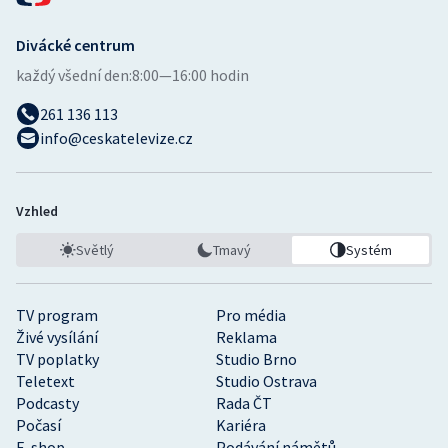
Divácké centrum
každý všední den:
8:00—16:00 hodin
261 136 113
info@ceskatelevize.cz
Vzhled
Světlý
Tmavý
Systém
TV program
Pro média
Živé vysílání
Reklama
TV poplatky
Studio Brno
Teletext
Studio Ostrava
Podcasty
Rada ČT
Počasí
Kariéra
E-shop
Podávání námětů