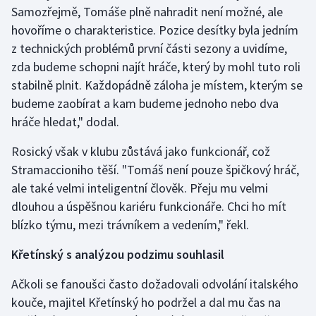
Stolní tenis
Samozřejmě, Tomáše plně nahradit není možné, ale
hovoříme o charakteristice. Pozice desítky byla jedním
Triatlon
z technických problémů první části sezony a uvidíme,
zda budeme schopni najít hráče, který by mohl tuto roli
Veslování
stabilně plnit. Každopádně záloha je místem, kterým se
budeme zaobírat a kam budeme jednoho nebo dva
Vodní slalom
hráče hledat," dodal.
Volejbal
Rosický však v klubu zůstává jako funkcionář, což
Stramaccioniho těší. "Tomáš není pouze špičkový hráč,
Ostatní
ale také velmi inteligentní člověk. Přeju mu velmi
dlouhou a úspěšnou kariéru funkcionáře. Chci ho mít
blízko týmu, mezi trávníkem a vedením," řekl.
Křetínský s analýzou podzimu souhlasil
Ačkoli se fanoušci často dožadovali odvolání italského
kouče, majitel Křetínský ho podržel a dal mu čas na