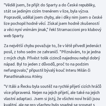
"Věděl jsem, že přijít do Sparty a do České republiky,
stát se jediným cizím trenérem v lize, byla výzva.
Gymnastika
Popravdě, udělal jsem chyby, ale i díky nim jsem o české
Házená
lize pochopil hodně věcí. Získal jsem hodně zkušeností
a věci nyní vnímám jinak," řekl Stramaccioni pro klubový
Jezdectví
web Sparty.
Judo
Za největší chybu považuje to, že v létě přivedl jedenáct
posil, z toho sedm ze zahraničí. "Přiznávám, to je jedna
Krasobruslení
z mých chyb. Přivést tolik cizinců najednou nebyl dobrý
nápad. Byl to jeden z důvodů, proč to na podzim
Lezení
nefungovalo," připustil bývalý kouč Interu Milán či
Panathinaikosu Atény.
Lyže a snowboard
"V Itálii a Řecku byla soutěž na rychlé přijetí cizích hráčů
Moderní pětiboj
více připravená. Nejen na jejich přijetí, ale také na jejich
vlastní adaptaci. Jsem si jistý, že všichni noví hráči jsou
Motorsport
kvalitní, ale ne pro všechny bylo snadné se srovnat s