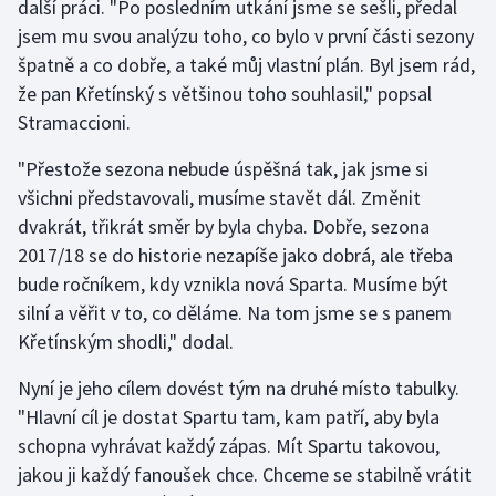
další práci. "Po posledním utkání jsme se sešli, předal
jsem mu svou analýzu toho, co bylo v první části sezony
špatně a co dobře, a také můj vlastní plán. Byl jsem rád,
že pan Křetínský s většinou toho souhlasil," popsal
Stramaccioni.
"Přestože sezona nebude úspěšná tak, jak jsme si
všichni představovali, musíme stavět dál. Změnit
dvakrát, třikrát směr by byla chyba. Dobře, sezona
2017/18 se do historie nezapíše jako dobrá, ale třeba
bude ročníkem, kdy vznikla nová Sparta. Musíme být
silní a věřit v to, co děláme. Na tom jsme se s panem
Křetínským shodli," dodal.
Nyní je jeho cílem dovést tým na druhé místo tabulky.
"Hlavní cíl je dostat Spartu tam, kam patří, aby byla
schopna vyhrávat každý zápas. Mít Spartu takovou,
jakou ji každý fanoušek chce. Chceme se stabilně vrátit