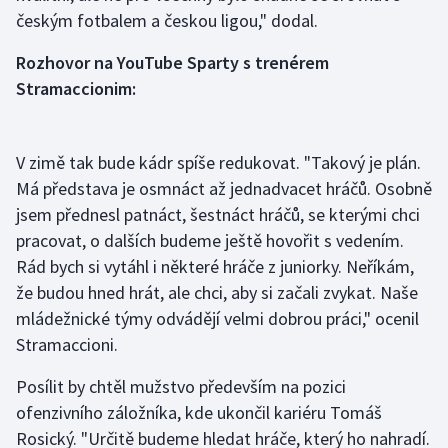
českým fotbalem a českou ligou," dodal.
Olympijské hry
Rozhovor na YouTube Sparty s trenérem
Parasport
Stramaccionim:
Plavání
V zimě tak bude kádr spíše redukovat. "Takový je plán.
Plážový volejbal
Má představa je osmnáct až jednadvacet hráčů. Osobně
jsem přednesl patnáct, šestnáct hráčů, se kterými chci
Ragby
pracovat, o dalších budeme ještě hovořit s vedením.
Rád bych si vytáhl i některé hráče z juniorky. Neříkám,
Rychlobruslení
že budou hned hrát, ale chci, aby si začali zvykat. Naše
mládežnické týmy odvádějí velmi dobrou práci," ocenil
Rychlostní kanoistika
Stramaccioni.
Short track
Posílit by chtěl mužstvo především na pozici
ofenzivního záložníka, kde ukončil kariéru Tomáš
Sportovní střelba
Rosický. "Určitě budeme hledat hráče, který ho nahradí.