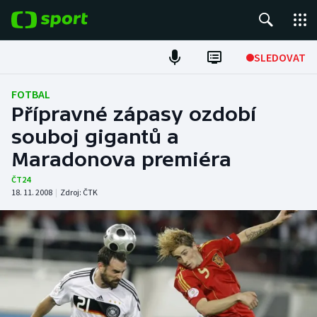
POPULÁRNÍ
SLEDOVAT
Fotbal
FOTBAL
Přípravné zápasy ozdobí
Hokej
souboj gigantů a
Maradonova premiéra
Tenis
ČT24
Atletika
18. 11. 2008
|
Zdroj:
ČTK
Cyklistika
DALŠÍ SPORTY
Americký fotbal
NEPŘEHLÉDNĚTE