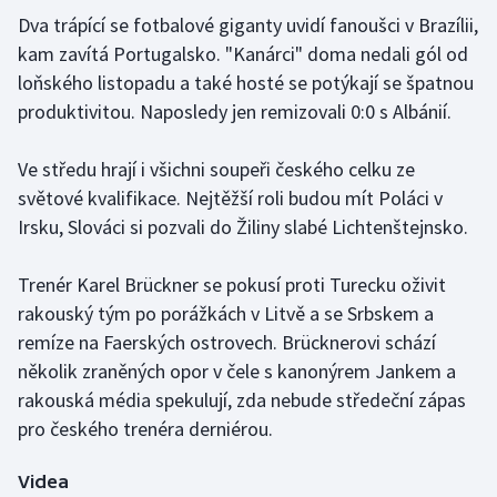
Dva trápící se fotbalové giganty uvidí fanoušci v Brazílii,
kam zavítá Portugalsko. "Kanárci" doma nedali gól od
loňského listopadu a také hosté se potýkají se špatnou
produktivitou. Naposledy jen remizovali 0:0 s Albánií.
Ve středu hrají i všichni soupeři českého celku ze
světové kvalifikace. Nejtěžší roli budou mít Poláci v
Irsku, Slováci si pozvali do Žiliny slabé Lichtenštejnsko.
Trenér Karel Brückner se pokusí proti Turecku oživit
rakouský tým po porážkách v Litvě a se Srbskem a
remíze na Faerských ostrovech. Brücknerovi schází
několik zraněných opor v čele s kanonýrem Jankem a
rakouská média spekulují, zda nebude středeční zápas
pro českého trenéra derniérou.
Videa