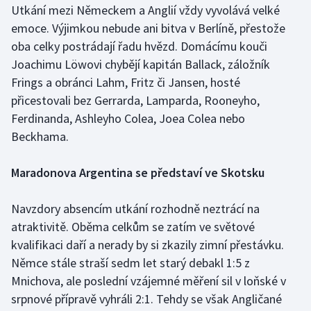
Utkání mezi Německem a Anglií vždy vyvolává velké
emoce. Výjimkou nebude ani bitva v Berlíně, přestože
Gymnastika
oba celky postrádají řadu hvězd. Domácímu kouči
Joachimu Löwovi chybějí kapitán Ballack, záložník
Házená
Frings a obránci Lahm, Fritz či Jansen, hosté
Jezdectví
přicestovali bez Gerrarda, Lamparda, Rooneyho,
Ferdinanda, Ashleyho Colea, Joea Colea nebo
Judo
Beckhama.
Krasobruslení
Maradonova Argentina se představí ve Skotsku
Lezení
Navzdory absencím utkání rozhodně neztrácí na
atraktivitě. Oběma celkům se zatím ve světové
Lyže a snowboard
kvalifikaci daří a nerady by si zkazily zimní přestávku.
Němce stále straší sedm let starý debakl 1:5 z
Moderní pětiboj
Mnichova, ale poslední vzájemné měření sil v loňské v
srpnové přípravě vyhráli 2:1. Tehdy se však Angličané
Motorsport