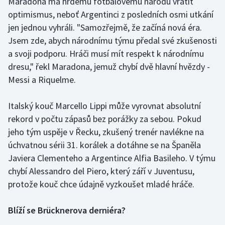
Maradona má hrdému fotbalovému národu vrátit
Stolní tenis
optimismus, neboť Argentinci z posledních osmi utkání
jen jednou vyhráli. "Samozřejmě, že začíná nová éra.
Triatlon
Jsem zde, abych národnímu týmu předal své zkušenosti
a svoji podporu. Hráči musí mít respekt k národnímu
Veslování
dresu," řekl Maradona, jemuž chybí dvě hlavní hvězdy -
Messi a Riquelme.
Vodní slalom
Volejbal
Italský kouč Marcello Lippi může vyrovnat absolutní
rekord v počtu zápasů bez porážky za sebou. Pokud
Ostatní
jeho tým uspěje v Řecku, zkušený trenér navlékne na
úchvatnou sérii 31. korálek a dotáhne se na Španěla
Javiera Clementeho a Argentince Alfia Basileho. V týmu
chybí Alessandro del Piero, který září v Juventusu,
protože kouč chce údajně vyzkoušet mladé hráče.
Blíží se Brücknerova derniéra?