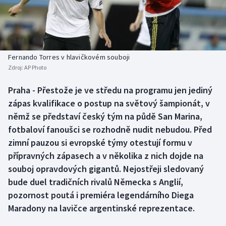
Baseball a softbal
Soutěže
Basketbal
Historické návraty
Biatlon
Aplikace ČT sport
Fernando Torres v hlavičkovém souboji
Zdroj:
AP Photo
Boby a skeleton
AZ kvíz
Praha - Přestože je ve středu na programu jen jediný
zápas kvalifikace o postup na světový šampionát, v
Box
němž se představí český tým na půdě San Marina,
Curling
fotbaloví fanoušci se rozhodně nudit nebudou. Před
zimní pauzou si evropské týmy otestují formu v
Dostihy
přípravných zápasech a v několika z nich dojde na
souboj opravdových gigantů. Nejostřeji sledovaný
Florbal
bude duel tradičních rivalů Německa s Anglií,
pozornost poutá i premiéra legendárního Diega
Futsal
Maradony na lavičce argentinské reprezentace.
Golf