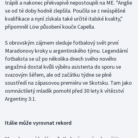
trápili a nakonec překvapivě nepostoupili na ME. "Anglie
Olympijské hry
se od té doby hodně zlepšila. Poučila se z neúspěšné
kvalifikace a nyní získala také určité italské kvality,"
Parasport
připomněl Löw působení kouče Capella.
Plavání
S obrovským zájmem sleduje fotbalový svět první
Maradonovy kroky u argentinského týmu. Legendární
Plážový volejbal
fotbalista se už po několika dnech svého nového
angažmá dostal kvůli výběru asistenta do sporu se
Ragby
svazovým šéfem, ale od začátku týdne se plně
soustředí na zápasovou premiéru ve Skotsku. Tam jako
Rychlobruslení
osmnáctiletý mladík pomohl před 30 lety k vítězství
Rychlostní kanoistika
Argentiny 3:1.
Short track
Itálie může vyrovnat rekord
Sportovní střelba