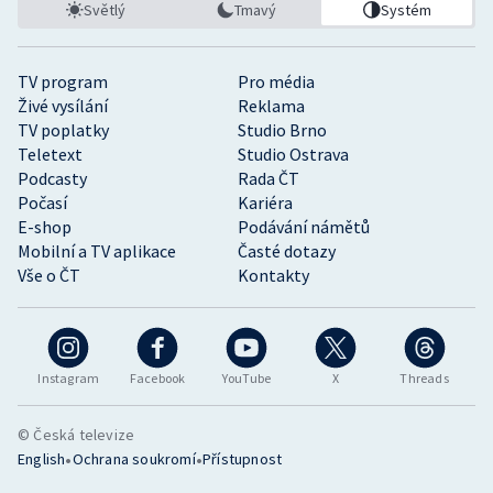
Světlý
Tmavý
Systém
TV program
Pro média
Živé vysílání
Reklama
TV poplatky
Studio Brno
Teletext
Studio Ostrava
Podcasty
Rada ČT
Počasí
Kariéra
E-shop
Podávání námětů
Mobilní a TV aplikace
Časté dotazy
Vše o ČT
Kontakty
Instagram
Facebook
YouTube
X
Threads
© Česká televize
•
•
English
Ochrana soukromí
Přístupnost