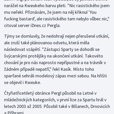
narážel na Kweukeho barvu pleti. "Nic rasistického jsem
mu neřekl. Přiznávám, že jsem na něj křiknul 'You
fucking bastard', ale rasistického tam nebylo vůbec nic,"
citoval server iDnes.cz Pergla.
Týmy se domluvily, že nedohrají nejen přerušené utkání,
ale zruší také plánovanou odvetu, která měla
následovat vzápětí. "Zástupci Sparty se dohodli se
švýcarskými protějšky na ukončení utkání. Takovéto
chování je pro nás naprosto nepřípustné a na trávník v
žádném případě nepatří," řekl Kasík. Místo toho
sparťané sehráli modelový zápas mezi sebou. Na hřišti
se objevil i Kweuke.
Čtyřiatřicetiletý obránce Pergl působil na Letné v
mládežnických kategoriích, v první lize za Spartu hrál v
letech 2003 až 2005. Působil také v Blšanech, Drnovicích
a Příbrami.