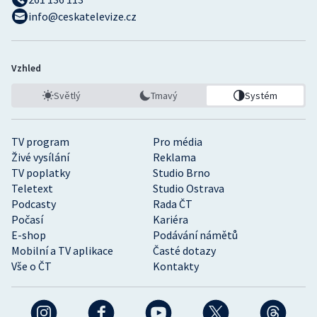
info@ceskatelevize.cz
Vzhled
Světlý
Tmavý
Systém
TV program
Pro média
Živé vysílání
Reklama
TV poplatky
Studio Brno
Teletext
Studio Ostrava
Podcasty
Rada ČT
Počasí
Kariéra
E-shop
Podávání námětů
Mobilní a TV aplikace
Časté dotazy
Vše o ČT
Kontakty