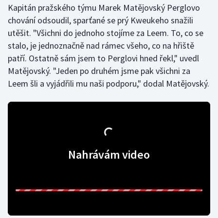
Kapitán pražského týmu Marek Matějovský Perglovo
Olympijské hry
chování odsoudil, sparťané se prý Kweukeho snažili
utěšit. "Všichni do jednoho stojíme za Leem. To, co se
Parasport
stalo, je jednoznačně nad rámec všeho, co na hřiště
patří. Ostatně sám jsem to Perglovi hned řekl," uvedl
Plavání
Matějovský. "Jeden po druhém jsme pak všichni za
Leem šli a vyjádřili mu naši podporu," dodal Matějovský.
Plážový volejbal
Ragby
Rychlobruslení
Nahrávám video
Rychlostní kanoistika
Short track
Sportovní střelba