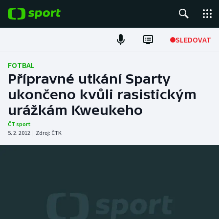
POPULÁRNÍ
SLEDOVAT
Fotbal
FOTBAL
Přípravné utkání Sparty
Hokej
ukončeno kvůli rasistickým
urážkám Kweukeho
Tenis
ČT sport
Atletika
5. 2. 2012
|
Zdroj:
ČTK
Cyklistika
DALŠÍ SPORTY
Americký fotbal
NEPŘEHLÉDNĚTE