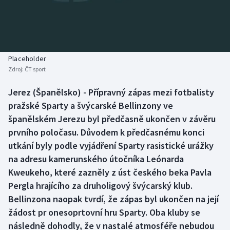
Baseball a softbal
Soutěže
Basketbal
Historické návraty
Biatlon
Aplikace ČT sport
Placeholder
Zdroj:
ČT sport
Boby a skeleton
AZ kvíz
Jerez (Španělsko) - Přípravný zápas mezi fotbalisty
pražské Sparty a švýcarské Bellinzony ve
Box
španělském Jerezu byl předčasně ukončen v závěru
Curling
prvního poločasu. Důvodem k předčasnému konci
utkání byly podle vyjádření Sparty rasistické urážky
Dostihy
na adresu kamerunského útočníka Leónarda
Kweukeho, které zazněly z úst českého beka Pavla
Florbal
Pergla hrajícího za druholigový švýcarský klub.
Bellinzona naopak tvrdí, že zápas byl ukončen na její
Futsal
žádost pr onesoprtovní hru Sparty. Oba kluby se
následně dohodly, že v nastalé atmosféře nebudou
Golf