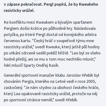
v zápase pokračovat. Pergl popírá, že by Kweukeho
rasisticky urážel.
Gymnastika
Ke konfliktu mezi Kweukem a bývalým sparťanem
Házená
Perglem došlo krátce po půlhodině hry. Následovala
Jezdectví
potyčka, po které Pergl dostal od korejského arbitra
červenou kartu. "Český hráč v soupeřově týmu mne
Judo
rasisticky urážel," uvedl Kweuke, který ještě půl hodiny
po utkání zdrceně seděl poblíž hřiště. "Leo byl ze všeho
Krasobruslení
hodně přešlý, ani se mu o tom moc nechtělo mluvit,"
řekl mluvčí Sparty Ondřej Kasík.
Lezení
Generální sportovní manažer klubu Jaroslav Hřebík byl
Lyže a snowboard
chováním Pergla, kterého na Letné vedl v roce 2005,
zaskočený. "Je nám stydno za ubohost českého hráče,
Moderní pětiboj
který Lea opakovaně rasisticky urážel, protože na něj
po sportovní stránce neměl," uvedl Hřebík.
Motorsport