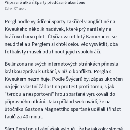
Přípravné utkání Sparty předčasně ukončeno
Stolní tenis
Zdroj:
ČT sport
Triatlon
Pergl podle vyjádření Sparty zakřičel v angličtině na
Kweukeho několik nadávek, které prý narážely na
Veslování
hráčovu barvu pleti. Čtyřiadvacetiletý Kamerunec se
neudržel a s Perglem si chtěl celou věc vysvětlit, oba
Vodní slalom
fotbalisty museli odtrhnout jejich spoluhráči.
Volejbal
Bellinzona na svých internetových stránkách přinesla
krátkou zprávu k utkání, v níž o konfliktu Pergla s
Ostatní
Kweukem nezmiňuje. Podle Švýcarů byl zápas ukončen
na jejich vlastní žádost na protest proti tomu, s jak
"tvrdou a nesportovní" hrou sparťané vyrukovali do
přípravného utkání. Jako příklad web uvádí, že na
útočníka Gastona Magnettiho sparťané udělali třináct
faulů za 40 minut.
Sám Pergl po utkání však vyloučil, že by jakkoliv slovně