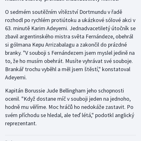
Stolní tenis
O sedmém soutěžním vítězství Dortmundu v řadě
rozhodl po rychlém protiútoku a ukázkové sólové akci v
Triatlon
63. minutě Karim Adeyemi. Jednadvacetiletý útočník se
Veslování
zbavil argentinského mistra světa Fernándeze, obehrál
si gólmana Kepu Arrizabalagu a zakončil do prázdné
Vodní slalom
branky. "V souboji s Fernándezem jsem myslel jedině na
to, že ho musím obehrát. Musíte vyhrávat své souboje.
Volejbal
Brankář trochu vyběhl a měl jsem štěstí," konstatoval
Adeyemi.
Ostatní
Kapitán Borussie Jude Bellingham jeho schopnosti
ocenil. "Když dostane míč v souboji jeden na jednoho,
hodně mu věříme. Moc hráčů ho nedokáže zastavit. Po
svém příchodu se hledal, ale teď létá," podotkl anglický
reprezentant.