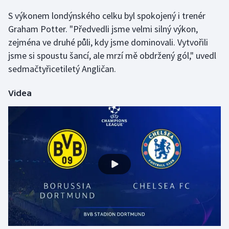
S výkonem londýnského celku byl spokojený i trenér
Gymnastika
Graham Potter. "Předvedli jsme velmi silný výkon,
zejména ve druhé půli, kdy jsme dominovali. Vytvořili
Házená
jsme si spoustu šancí, ale mrzí mě obdržený gól," uvedl
sedmačtyřicetiletý Angličan.
Jezdectví
Videa
Judo
Krasobruslení
Lezení
Lyže a snowboard
Moderní pětiboj
Motorsport