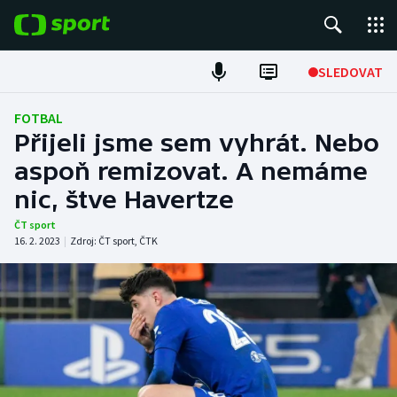
POPULÁRNÍ
SLEDOVAT
Fotbal
FOTBAL
Přijeli jsme sem vyhrát. Nebo
Hokej
aspoň remizovat. A nemáme
nic, štve Havertze
Tenis
ČT sport
Atletika
16. 2. 2023
|
Zdroj:
ČT sport
,
ČTK
Cyklistika
DALŠÍ SPORTY
Americký fotbal
NEPŘEHLÉDNĚTE