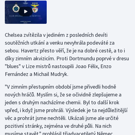
Olympijské hry
Parasport
Chelsea zvítězila v jediném z posledních devíti
Plavání
soutěžních utkání a venku nevyhrála podeváté za
sebou. Havertz přesto věří, že je na dobré cestě, a to i
Plážový volejbal
díky zimním akvizicím. Proti Dortmundu poprvé v dresu
"blues" v Lize mistrů nastoupili Joao Félix, Enzo
Ragby
Fernández a Michail Mudryk.
Rychlobruslení
"V zimním přestupním období jsme přivedli hodně
nových hráčů. Myslím si, že se očividně zlepšujeme a
Rychlostní kanoistika
jeden s druhým nacházíme chemii. Byl to další krok
vpřed, i když jsme prohráli. Výsledek je ta nejdůležitější
Short track
věc a prohrát jsme nechtěli. Ukázali jsme ale určité
Sportovní střelba
pozitivní stránky, zejména ve druhé půli. Na nich
musíme stavět," prohlásil třiadvacetiletý Němec.