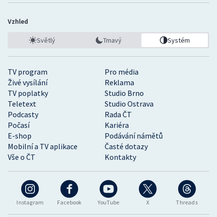
Vzhled
Světlý
Tmavý
Systém
TV program
Pro média
Živé vysílání
Reklama
TV poplatky
Studio Brno
Teletext
Studio Ostrava
Podcasty
Rada ČT
Počasí
Kariéra
E-shop
Podávání námětů
Mobilní a TV aplikace
Časté dotazy
Vše o ČT
Kontakty
Instagram
Facebook
YouTube
X
Threads