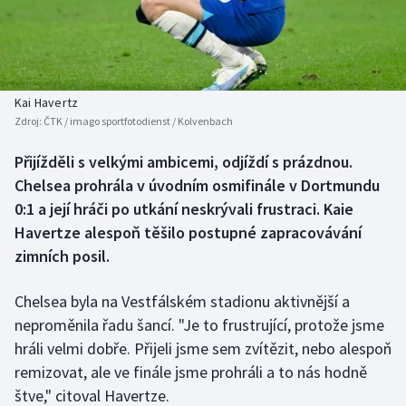
Baseball a softbal
Soutěže
Basketbal
Historické návraty
Biatlon
Aplikace ČT sport
Kai Havertz
Zdroj:
ČTK / imago sportfotodienst / Kolvenbach
Boby a skeleton
AZ kvíz
Přijížděli s velkými ambicemi, odjíždí s prázdnou.
Chelsea prohrála v úvodním osmifinále v Dortmundu
Box
0:1 a její hráči po utkání neskrývali frustraci. Kaie
Curling
Havertze alespoň těšilo postupné zapracovávání
zimních posil.
Dostihy
Chelsea byla na Vestfálském stadionu aktivnější a
Florbal
neproměnila řadu šancí. "Je to frustrující, protože jsme
hráli velmi dobře. Přijeli jsme sem zvítězit, nebo alespoň
Futsal
remizovat, ale ve finále jsme prohráli a to nás hodně
štve," citoval Havertze.
Golf