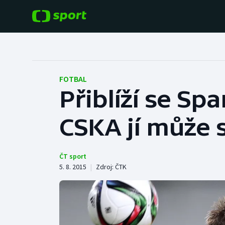
POPULÁRNÍ
DALŠÍ SPORTY
Fotbal
Americký fotbal
FOTBAL
Přiblíží se Sp
Hokej
Baseball a softbal
CSKA jí může s
Tenis
Basketbal
Atletika
Biatlon
ČT sport
5. 8. 2015
|
Zdroj:
ČTK
Cyklistika
Boby a skeleton
Box