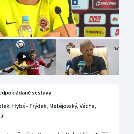
edpokládané sestavy:
olek, Hybš - Frýdek, Matějovský, Vácha,
ai.