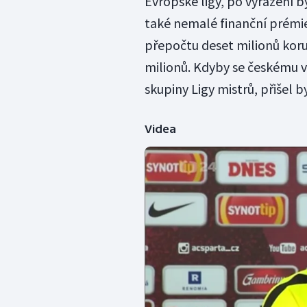
Evropské ligy, po vyřazení by
také nemalé finanční prémie.
přepočtu deset milionů korun
milionů. Kdyby se českému vi
skupiny Ligy mistrů, přišel b
Videa