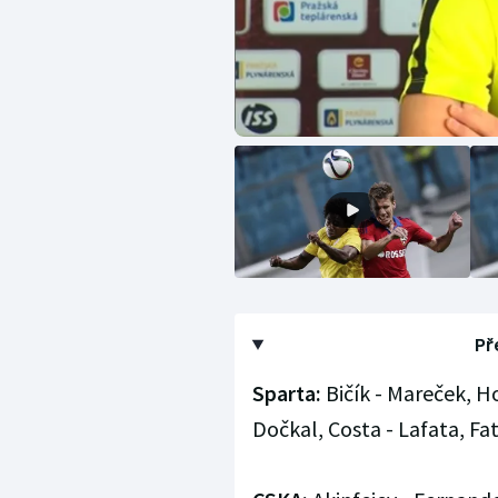
Př
Sparta:
Bičík - Mareček, H
Dočkal, Costa - Lafata, Fat