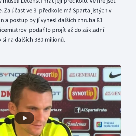
 museli Letenští hrát její předkolo. Ve hře jsou
 Za účast ve 3. předkole má Sparta jistých v
 a postup by jí vynesl dalších zhruba 81
cemistrovi podařilo projít až do základní
y si na dalších 380 milionů.