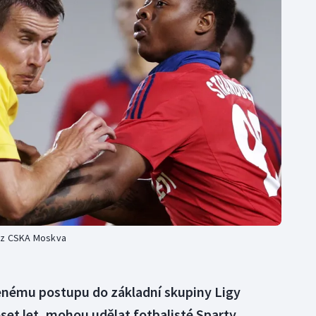
Moderní pětiboj
Triatlon
Motorsport
Veslování
Olympijské hry
Vodní slalom
Parasport
Volejbal
Plavání
Ostatní
Plážový volejbal
g z CSKA Moskva
ženému postupu do základní skupiny Ligy
deset let, mohou udělat fotbalisté Sparty.