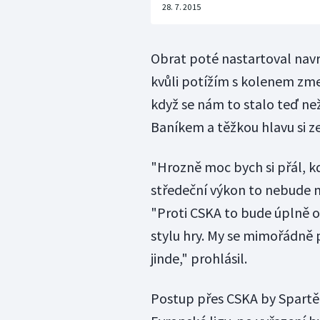
28. 7. 2015
Obrat poté nastartoval navrá
kvůli potížím s kolenem zmeš
když se nám to stalo teď ne
Baníkem a těžkou hlavu si ze
"Hrozně moc bych si přál, kd
středeční výkon to nebude mí
"Proti CSKA to bude úplně o
stylu hry. My se mimořádně p
jinde," prohlásil.
Postup přes CSKA by Spartě 