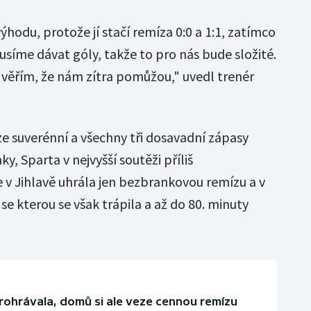
odu, protože jí stačí remíza 0:0 a 1:1, zatímco
Musíme dávat góly, takže to pro nás bude složité.
věřím, že nám zítra pomůžou," uvedl trenér
ze suverénní a všechny tři dosavadní zápasy
, Sparta v nejvyšší soutěži příliš
e v Jihlavě uhrála jen bezbrankovou remízu a v
se kterou se však trápila a až do 80. minuty
rohrávala, domů si ale veze cennou remízu