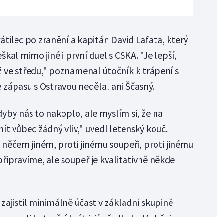
tilec po zranění a kapitán David Lafata, který
kal mimo jiné i první duel s CSKA. "Je lepší,
ž ve středu," poznamenal útočník k trápení s
 zápasu s Ostravou nedělal ani Ščasný.
yby nás to nakoplo, ale myslím si, že na
t vůbec žádný vliv," uvedl letenský kouč.
 něčem jiném, proti jinému soupeři, proti jinému
řipravíme, ale soupeř je kvalitativně někde
zajistil minimálně účast v základní skupině