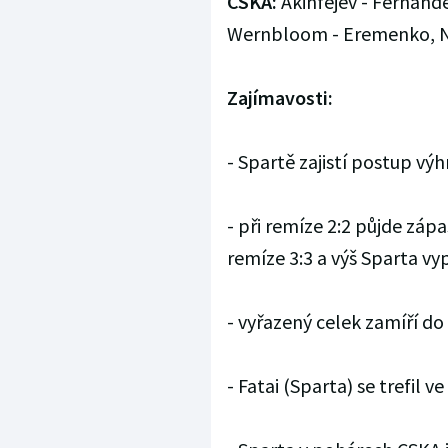
CSKA:
Akinfejev - Fernandes
Wernbloom - Eremenko, Na
Zajímavosti:
- Spartě zajistí postup výh
- při remíze 2:2 půjde záp
remíze 3:3 a výš Sparta v
- vyřazený celek zamíří do
- Fatai (Sparta) se trefil