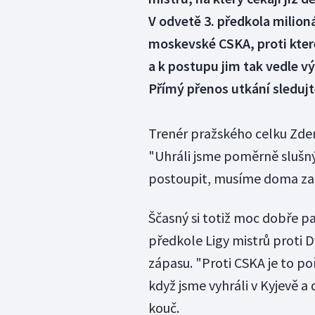
V odvetě 3. předkola milioná
moskevské CSKA, proti kter
a k postupu jim tak vedle vý
Přímý přenos utkání sleduj
Trenér pražského celku Zden
"Uhráli jsme poměrně slušný
postoupit, musíme doma zas
Ščasný si totiž moc dobře p
předkole Ligy mistrů proti D
zápasu. "Proti CSKA je to po
když jsme vyhráli v Kyjevě 
kouč.