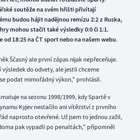
řské soutěže na svém hřišti přivítají
ému budou hájit nadějnou remízu 2:2 z Ruska,
hry mohou stačit také výsledky 0:0 či 1:1.
te od 18:25 na ČT sport nebo na našem webu.
ěk Ščasný ale první zápas nijak nepřeceňuje.
 výsledek do odvety, ale jestli chceme
e podat mimořádný výkon," prohlásil.
amatuje na sezonu 1998/1999, kdy Spartě v
ynamu Kyjev nestačilo ani vítězství z prvního
řád naprosto otevřené. Už jsem to jednou zažil,
a doma pak vypadli po penaltách," připomněl