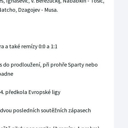
, Ignaševič, V. Berezuckij, Nababkin - Tošič,
tcho, Dzagojev - Musa.
ra a také remízy 0:0 a 1:1
as do prodloužení, při prohře Sparty nebo
ypadne
 4. předkola Evropské ligy
 ve dvou posledních soutěžních zápasech