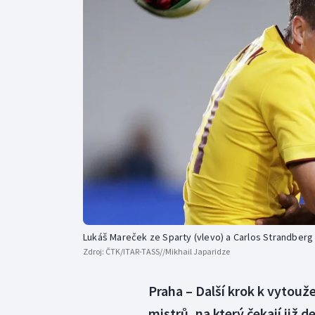
Curling
Dostihy
Florbal
Futsal
Golf
Gymnastika
Lukáš Mareček ze Sparty (vlevo) a Carlos Strandber
Zdroj:
ČTK/ITAR-TASS//Mikhail Japaridze
Praha – Další krok k vytou
mistrů, na který čekají již 