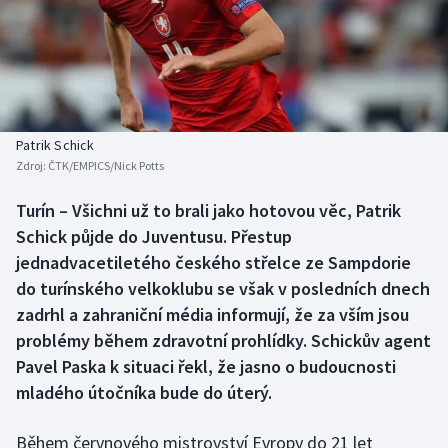
Baseball a softbal
Soutěže
Basketbal
Historické návraty
Biatlon
Aplikace ČT sport
Patrik Schick
Boby a skeleton
AZ kvíz
Zdroj:
ČTK/EMPICS/Nick Potts
Box
Turín – Všichni už to brali jako hotovou věc, Patrik
Schick půjde do Juventusu. Přestup
Curling
jednadvacetiletého českého střelce ze Sampdorie
do turínského velkoklubu se však v posledních dnech
Dostihy
zadrhl a zahraniční média informují, že za vším jsou
problémy během zdravotní prohlídky. Schickův agent
Florbal
Pavel Paska k situaci řekl, že jasno o budoucnosti
mladého útočníka bude do úterý.
Futsal
Během červnového mistrovství Evropy do 21 let
Golf