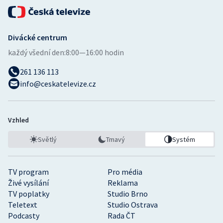
Divácké centrum
každý všední den:
8:00—16:00 hodin
261 136 113
info@ceskatelevize.cz
Vzhled
Světlý
Tmavý
Systém
TV program
Pro média
Živé vysílání
Reklama
TV poplatky
Studio Brno
Teletext
Studio Ostrava
Podcasty
Rada ČT