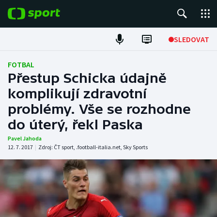
POPULÁRNÍ
SLEDOVAT
Fotbal
FOTBAL
Přestup Schicka údajně
Hokej
komplikují zdravotní
problémy. Vše se rozhodne
Tenis
do úterý, řekl Paska
Atletika
Pavel Jahoda
12. 7. 2017
|
Zdroj:
ČT sport
,
.football-italia.net
,
Sky Sports
Cyklistika
DALŠÍ SPORTY
Americký fotbal
NEPŘEHLÉDNĚTE