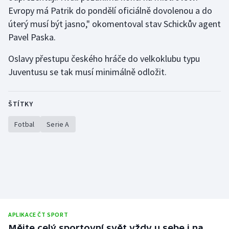
Stolní tenis
Evropy má Patrik do pondělí oficiálně dovolenou a do
úterý musí být jasno," okomentoval stav Schickův agent
Triatlon
Pavel Paska.
Veslování
Oslavy přestupu českého hráče do velkoklubu typu
Juventusu se tak musí minimálně odložit.
Vodní slalom
ŠTÍTKY
Volejbal
Fotbal
Serie A
Ostatní
APLIKACE ČT SPORT
Mějte celý sportovní svět vždy u sebe i na