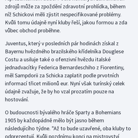
zdrojů může za zpoždění zdravotní prohlídka, během
Olympijské hry
níž Schickovi měli zjistit nespecifikované problémy.
Kvůli tomu údajně nyní kluby řeší, jakou formou a zda
Parasport
vůbec obchod proběhne.
Plavání
Juventus, který v posledních pár hodinách získal z
Bayernu hvězdného brazilského křídelníka Douglese
Plážový volejbal
Costu a usiluje také o ofenzivní hvězdu italské
jednadvacítky Federica Bernardeschiho z Fiorentiny,
Ragby
měl Sampdorii za Schicka zaplatit podle prvotních
informací třicet milionů eur. Nyní však turínský celek
Rychlobruslení
údajně zvažuje, že by ho vzal prozatím pouze na
Rychlostní kanoistika
hostování.
O budoucnosti bývalého hráče Sparty a Bohemians
Short track
1905 by každopádně mělo být jasno během
Sportovní střelba
následujícího týdne. "Až to bude uzavřené, oba kluby to
odprezentují. Kvůli pozdnímu konci na mistrovství