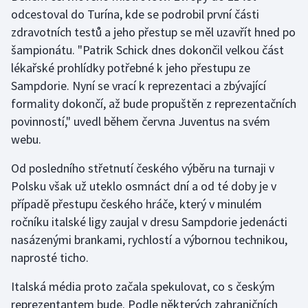
odcestoval do Turína, kde se podrobil první části
zdravotních testů a jeho přestup se měl uzavřít hned po
Gymnastika
šampionátu. "Patrik Schick dnes dokončil velkou část
Házená
lékařské prohlídky potřebné k jeho přestupu ze
Sampdorie. Nyní se vrací k reprezentaci a zbývající
Jezdectví
formality dokončí, až bude propuštěn z reprezentačních
povinností," uvedl během června Juventus na svém
Judo
webu.
Krasobruslení
Od posledního střetnutí českého výběru na turnaji v
Polsku však už uteklo osmnáct dní a od té doby je v
Lezení
případě přestupu českého hráče, který v minulém
ročníku italské ligy zaujal v dresu Sampdorie jedenácti
Lyže a snowboard
nasázenými brankami, rychlostí a výbornou technikou,
naprosté ticho.
Moderní pětiboj
Italská média proto začala spekulovat, co s českým
Motorsport
reprezentantem bude. Podle některých zahraničních