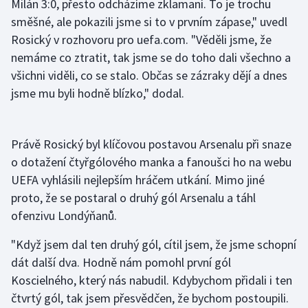
Milán 3:0, přesto odcházíme zklamaní. To je trochu
směšné, ale pokazili jsme si to v prvním zápase," uvedl
Olympijské hry
Rosický v rozhovoru pro uefa.com. "Věděli jsme, že
Parasport
nemáme co ztratit, tak jsme se do toho dali všechno a
všichni viděli, co se stalo. Občas se zázraky dějí a dnes
Plavání
jsme mu byli hodně blízko," dodal.
Plážový volejbal
Právě Rosický byl klíčovou postavou Arsenalu při snaze
Ragby
o dotažení čtyřgólového manka a fanoušci ho na webu
UEFA vyhlásili nejlepším hráčem utkání. Mimo jiné
Rychlobruslení
proto, že se postaral o druhý gól Arsenalu a táhl
ofenzivu Londýňanů.
Rychlostní kanoistika
"Když jsem dal ten druhý gól, cítil jsem, že jsme schopní
Short track
dát další dva. Hodně nám pomohl první gól
Koscielného, který nás nabudil. Kdybychom přidali i ten
Sportovní střelba
čtvrtý gól, tak jsem přesvědčen, že bychom postoupili.