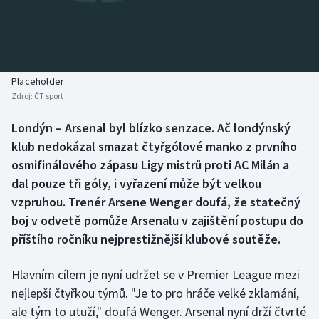
Baseball a softbal
Soutěže
Basketbal
Historické návraty
Biatlon
Aplikace ČT sport
Placeholder
Zdroj:
ČT sport
Boby a skeleton
AZ kvíz
Londýn – Arsenal byl blízko senzace. Ač londýnský
klub nedokázal smazat čtyřgólové manko z prvního
Box
osmifinálového zápasu Ligy mistrů proti AC Milán a
Curling
dal pouze tři góly, i vyřazení může být velkou
vzpruhou. Trenér Arsene Wenger doufá, že statečný
Dostihy
boj v odvetě pomůže Arsenalu v zajištění postupu do
příštího ročníku nejprestižnější klubové soutěže.
Florbal
Hlavním cílem je nyní udržet se v Premier League mezi
Futsal
nejlepší čtyřkou týmů. "Je to pro hráče velké zklamání,
ale tým to utuží," doufá Wenger. Arsenal nyní drží čtvrté
Golf