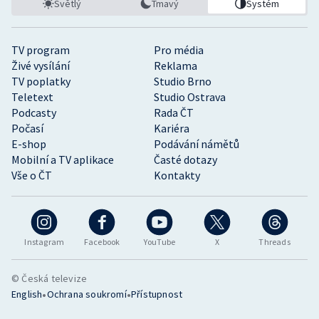
Světlý
Tmavý
Systém
TV program
Pro média
Živé vysílání
Reklama
TV poplatky
Studio Brno
Teletext
Studio Ostrava
Podcasty
Rada ČT
Počasí
Kariéra
E-shop
Podávání námětů
Mobilní a TV aplikace
Časté dotazy
Vše o ČT
Kontakty
Instagram
Facebook
YouTube
X
Threads
© Česká televize
•
•
English
Ochrana soukromí
Přístupnost