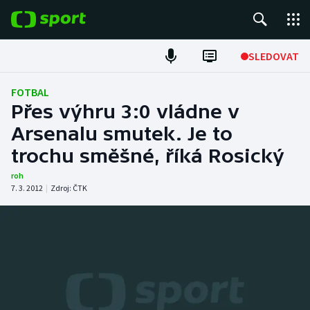
POPULÁRNÍ
SLEDOVAT
Fotbal
FOTBAL
Přes výhru 3:0 vládne v
Hokej
Arsenalu smutek. Je to
trochu směšné, říká Rosický
Tenis
roh
Atletika
7. 3. 2012
|
Zdroj:
ČTK
Cyklistika
DALŠÍ SPORTY
Americký fotbal
NEPŘEHLÉDNĚTE