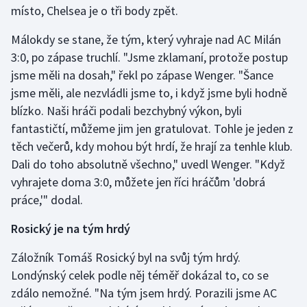
místo, Chelsea je o tři body zpět.
Gymnastika
Málokdy se stane, že tým, který vyhraje nad AC Milán
3:0, po zápase truchlí. "Jsme zklamaní, protože postup
Házená
jsme měli na dosah," řekl po zápase Wenger. "Šance
jsme měli, ale nezvládli jsme to, i když jsme byli hodně
Jezdectví
blízko. Naši hráči podali bezchybný výkon, byli
fantastičtí, můžeme jim jen gratulovat. Tohle je jeden z
Judo
těch večerů, kdy mohou být hrdí, že hrají za tenhle klub.
Dali do toho absolutně všechno," uvedl Wenger. "Když
Krasobruslení
vyhrajete doma 3:0, můžete jen říci hráčům 'dobrá
Lezení
práce,'" dodal.
Rosický je na tým hrdý
Lyže a snowboard
Záložník Tomáš Rosický byl na svůj tým hrdý.
Moderní pětiboj
Londýnský celek podle něj téměř dokázal to, co se
zdálo nemožné. "Na tým jsem hrdý. Porazili jsme AC
Motorsport