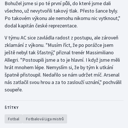
Bohužel jsme si po té první půli, do které jsme dali
Stolní tenis
všechno, už nevytvořili takový tlak. Přesto šance byly.
Po takovém výkonu ale nemohu nikomu nic vytknout,"
Triatlon
dodal kapitán české reprezentace.
Veslování
V týmu AC sice zavládla radost z postupu, ale zároveň
zklamání z výkonu. "Musím říct, že po porážce jsem
Vodní slalom
ještě nebyl tak šťastný," přiznal trenér Massimiliano
Volejbal
Allegri. "Postoupili jsme a to je hlavní. I když jsme měli
hrát mnohem lépe. Nemyslím si, že by tým k utkání
Ostatní
špatně přistoupil. Nedařilo se nám udržet míč. Arsenal
nás zatlačil svou hrou a za to zaslouží uznání," pochválil
soupeře.
ŠTÍTKY
Fotbal
Fotbalová Liga mistrů