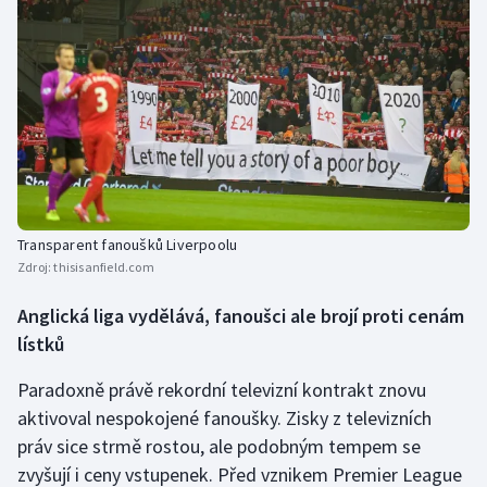
Olympijské hry
Parasport
Plavání
Plážový volejbal
Ragby
Transparent fanoušků Liverpoolu
Zdroj:
thisisanfield.com
Rychlobruslení
Anglická liga vydělává, fanoušci ale brojí proti cenám
lístků
Rychlostní kanoistika
Paradoxně právě rekordní televizní kontrakt znovu
Short track
aktivoval nespokojené fanoušky. Zisky z televizních
práv sice strmě rostou, ale podobným tempem se
Sportovní střelba
zvyšují i ceny vstupenek. Před vznikem Premier League