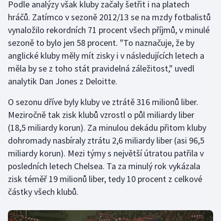
Podle analýzy však kluby začaly šetřit i na platech
hráčů. Zatímco v sezoně 2012/13 se na mzdy fotbalistů
Gymnastika
vynaložilo rekordních 71 procent všech příjmů, v minulé
sezoně to bylo jen 58 procent. "To naznačuje, že by
Házená
anglické kluby měly mít zisky i v následujících letech a
měla by se z toho stát pravidelná záležitost," uvedl
Jezdectví
analytik Dan Jones z Deloitte.
Judo
O sezonu dříve byly kluby ve ztrátě 316 milionů liber.
Meziročně tak zisk klubů vzrostl o půl miliardy liber
Krasobruslení
(18,5 miliardy korun). Za minulou dekádu přitom kluby
dohromady nasbíraly ztrátu 2,6 miliardy liber (asi 96,5
Lezení
miliardy korun). Mezi týmy s největší útratou patřila v
Lyže a snowboard
posledních letech Chelsea. Ta za minulý rok vykázala
zisk téměř 19 milionů liber, tedy 10 procent z celkové
Moderní pětiboj
částky všech klubů.
Motorsport