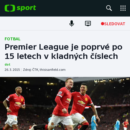
POPULÁRNÍ
SLEDOVAT
Fotbal
FOTBAL
Premier League je poprvé po
Hokej
15 letech v kladných číslech
Tenis
dot
26. 3. 2015
|
Zdroj:
ČTK
,
thisisanfield.com
Atletika
Cyklistika
DALŠÍ SPORTY
Americký fotbal
NEPŘEHLÉDNĚTE