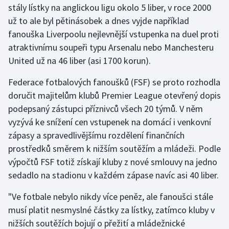
stály lístky na anglickou ligu okolo 5 liber, v roce 2000
Stolní tenis
už to ale byl pětinásobek a dnes vyjde například
Triatlon
fanouška Liverpoolu nejlevnější vstupenka na duel proti
atraktivnímu soupeři typu Arsenalu nebo Manchesteru
Veslování
United už na 46 liber (asi 1700 korun).
Vodní slalom
Federace fotbalových fanoušků (FSF) se proto rozhodla
doručit majitelům klubů Premier League otevřený dopis
Volejbal
podepsaný zástupci příznivců všech 20 týmů. V něm
vyzývá ke snížení cen vstupenek na domácí i venkovní
Ostatní
zápasy a spravedlivějšímu rozdělení finančních
prostředků směrem k nižším soutěžím a mládeži. Podle
výpočtů FSF totiž získají kluby z nové smlouvy na jedno
sedadlo na stadionu v každém zápase navíc asi 40 liber.
"Ve fotbale nebylo nikdy více peněz, ale fanoušci stále
musí platit nesmyslné částky za lístky, zatímco kluby v
nižších soutěžích bojují o přežití a mládežnické