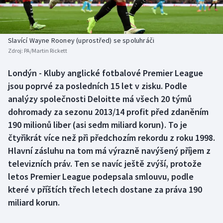
Baseball a softbal
Soutěže
Basketbal
Historické návraty
Slavící Wayne Rooney (uprostřed) se spoluhráči
Zdroj:
PA/Martin Rickett
Biatlon
Aplikace ČT sport
Londýn - Kluby anglické fotbalové Premier League
Boby a skeleton
AZ kvíz
jsou poprvé za posledních 15 let v zisku. Podle
analýzy společnosti Deloitte má všech 20 týmů
Box
dohromady za sezonu 2013/14 profit před zdaněním
190 milionů liber (asi sedm miliard korun). To je
Curling
čtyřikrát více než při předchozím rekordu z roku 1998.
Hlavní zásluhu na tom má výrazně navýšený příjem z
Dostihy
televizních práv. Ten se navíc ještě zvýší, protože
Florbal
letos Premier League podepsala smlouvu, podle
které v příštích třech letech dostane za práva 190
Futsal
miliard korun.
Golf