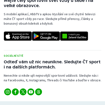
Mějte celý sportovní svět vždy u sebe i na
velké obrazovce.
S mobilní aplikací, HbbTV a apkou iVysílání ve své chytré televizi
máte ČT sport vždy po ruce. Sledujte přímé přenosy, články a
bonusový obsah kdekoli a kdykoli.
SOCIÁLNÍ SÍTĚ
Odteď vám už nic neunikne. Sledujte ČT sport
i na dalších platformách.
Nenechte si nikde ujít nejnovější sportovní události. Sledujte nás i
na Facebooku, X, Instagramu, Threads či YouTube a buďte v obraze.