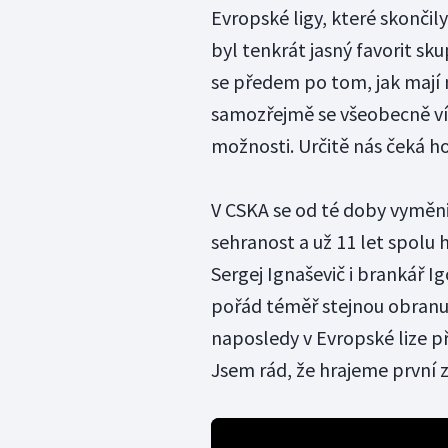
Evropské ligy, které skončily
byl tenkrát jasný favorit sk
se předem po tom, jak mají 
samozřejmě se všeobecně ví,
možnosti. Určitě nás čeká h
V CSKA se od té doby vyměnil
sehranost a už 11 let spolu hr
Sergej Ignaševič i brankář I
pořád téměř stejnou obranu
naposledy v Evropské lize př
Jsem rád, že hrajeme první 