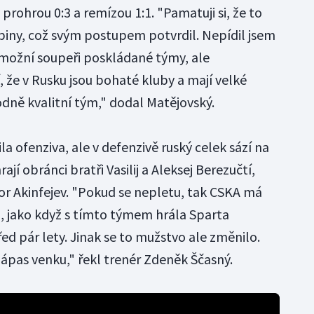
 prohrou 0:3 a remízou 1:1. "Pamatuji si, že to
upiny, což svým postupem potvrdil. Nepídil jsem
možní soupeři poskládané týmy, ale
 že v Rusku jsou bohaté kluby a mají velké
odně kvalitní tým," dodal Matějovský.
a ofenziva, ale v defenzivě ruský celek sází na
ají obránci bratři Vasilij a Aleksej Berezučtí,
gor Akinfejev. "Pokud se nepletu, tak CSKA má
, jako když s tímto týmem hrála Sparta
ed pár lety. Jinak se to mužstvo ale změnilo.
zápas venku," řekl trenér Zdeněk Ščasný.