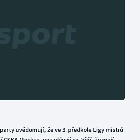
Moderní pětiboj
Triatlon
Motorsport
Veslování
Olympijské hry
Vodní slalom
Parasport
Volejbal
Plavání
Ostatní
Plážový volejbal
 Sparty uvědomují, že ve 3. předkole Ligy mistrů
ř CSKA Moskva, nevzdávají se. Věří, že mají