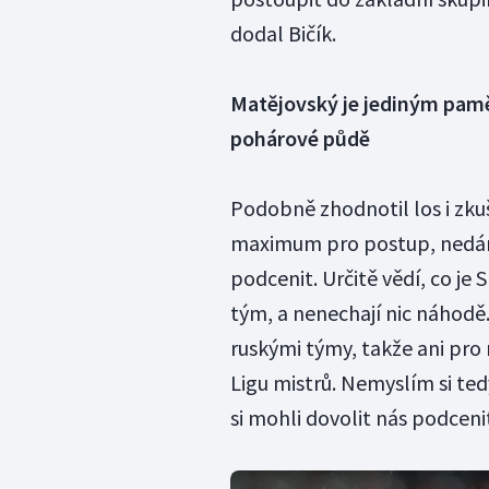
dodal Bičík.
Matějovský je jediným pam
pohárové půdě
Podobně zhodnotil los i zk
maximum pro postup, nedáme
podcenit. Určitě vědí, co je 
tým, a nenechají nic náhodě
ruskými týmy, takže ani pro
Ligu mistrů. Nemyslím si ted
si mohli dovolit nás podcenit