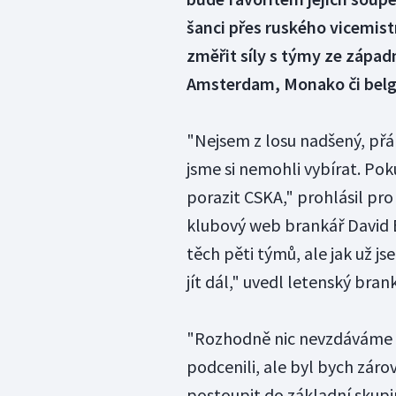
šanci přes ruského vicemistr
změřit síly s týmy ze západn
Amsterdam, Monako či belg
"Nejsem z losu nadšený, přál
jsme si nemohli vybírat. Po
porazit CSKA," prohlásil pro
klubový web brankář David B
těch pěti týmů, ale jak už j
jít dál," uvedl letenský brank
"Rozhodně nic nevzdáváme 
podcenili, ale byl bych záro
postoupit do základní skupin