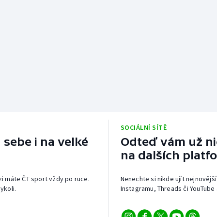
SOCIÁLNÍ SÍTĚ
 sebe i na velké
Odteď vám už nic
na dalších platf
izi máte ČT sport vždy po ruce.
Nenechte si nikde ujít nejnovější
ykoli.
Instagramu, Threads či YouTube 