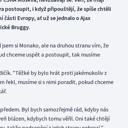
a postoupit, i když připouštějí, že spíše chtěli
í části Evropy, ať už se jednalo o Ajax
ické Bruggy.
 jsem si Monako, ale na druhou stranu vím, že
kud chceme uspět a postoupit, tak musíme
ičík. "Těžké by bylo hrát proti jakémukoliv z
sem řekl, musíme si s nimi poradit, pokud chceme
ář.
předem. Byl bych samozřejmě rád, kdyby nás
veň blázen, kdybych tomu věřil. Oni také chtějí
y, takže podcenění z jejich strany nehrozí,"