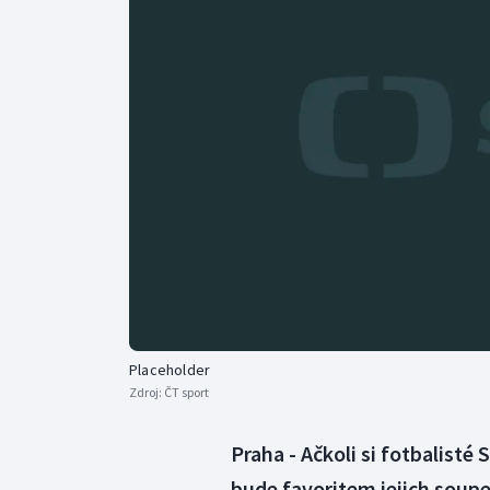
Curling
Dostihy
Florbal
Futsal
Golf
Gymnastika
Placeholder
Zdroj:
ČT sport
Praha - Ačkoli si fotbalisté
bude favoritem jejich soupe