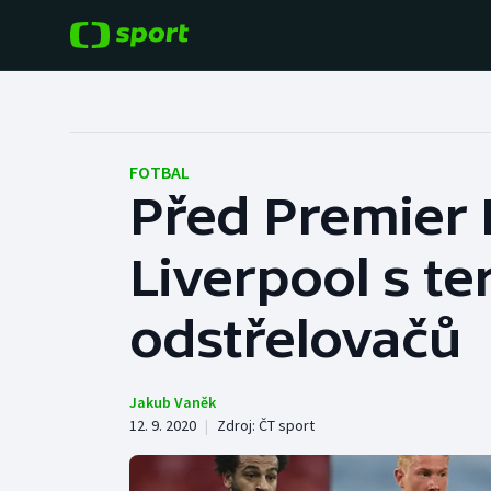
POPULÁRNÍ
DALŠÍ SPORTY
Fotbal
Americký fotbal
FOTBAL
Před Premier L
Hokej
Baseball a softbal
Liverpool s te
Tenis
Basketbal
Atletika
odstřelovačů
Biatlon
Cyklistika
Boby a skeleton
Jakub Vaněk
12. 9. 2020
|
Zdroj:
ČT sport
Box