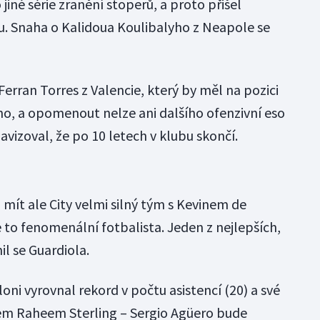
jiné série zranění stoperů, a proto přišel
 Snaha o Kalidoua Koulibalyho z Neapole se
Ferran Torres z Valencie, který by měl na pozici
ho, a opomenout nelze ani dalšího ofenzivní eso
avizoval, že po 10 letech v klubu skončí.
mít ale City velmi silný tým s Kevinem de
 to fenomenální fotbalista. Jeden z nejlepších,
il se Guardiola.
oni vyrovnal rekord v počtu asistencí (20) a své
em Raheem Sterling – Sergio Agüero bude