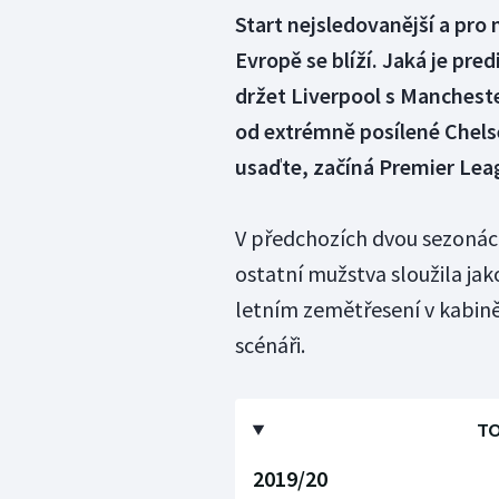
Start nejsledovanější a pro
Evropě se blíží. Jaká je pr
držet Liverpool s Mancheste
od extrémně posílené Chels
usaďte, začíná Premier Leag
V předchozích dvou sezonách 
ostatní mužstva sloužila ja
letním zemětřesení v kabině
scénáři.
TO
2019/20