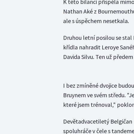
K této bilanci přispěla mimo 
Nathan Aké z Bournemouthu.
ale s úspěchem nesetkala.
Druhou letní posilou se stal 
křídla nahradit Leroye Sané
Davida Silvu. Ten už předem 
I bez zmíněné dvojice budou 
Bruynem ve svém středu. "Je
které jsem trénoval," poklon
Devětadvacetiletý Belgičan l
spoluhráče v čele s tandem