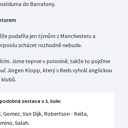
jnalduma do Barcelony.
motorem
ěže podařila jen týmům z Manchesteru a
verpoolu scházet rozhodně nebude.
tím. Jsme teprve v polovině, takže to pojďme
ouč Jürgen Klopp, který s Reds vyhrál anglickou
 klubů.
podobná sestava v 1. kole:
, Gomez, Van Dijk, Robertson - Keita,
rmino, Salah.