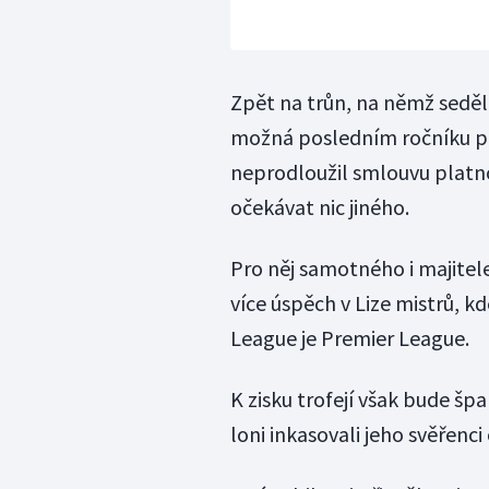
Zpět na trůn, na němž seděl
možná posledním ročníku p
neprodloužil smlouvu platno
očekávat nic jiného.
Pro něj samotného i majite
více úspěch v Lize mistrů, k
League je Premier League.
K zisku trofejí však bude šp
loni inkasovali jeho svěřenci