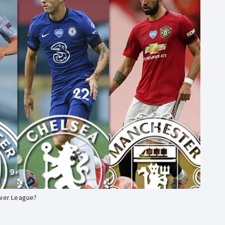
Moderní pětiboj
Triatlon
Motorsport
Veslování
Olympijské hry
Vodní slalom
Parasport
Volejbal
Plavání
Ostatní
Plážový volejbal
mier League?