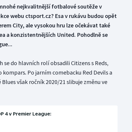
 mnohé nejkvalitnější fotbalové soutěže v
edikce webu ctsport.cz? Esa v rukávu budou opět
rem City, ale vysokou hru lze očekávat také
ea a konzistentnějších United. Pohodlně se
ue...
se do hlavních rolí obsadili Citizens s Reds,
ko kompars. Po jarním comebacku Red Devils a
 Blues však ročník 2020/21 slibuje změnu ve
P 4 v Premier League: