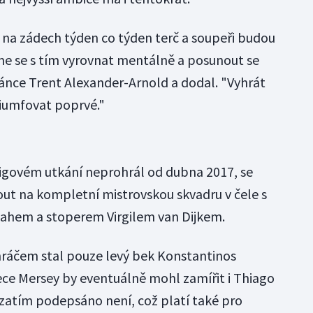
na zádech týden co týden terč a soupeři budou
e se s tím vyrovnat mentálně a posunout se
ránce Trent Alexander-Arnold a dodal. "Vyhrát
triumfovat poprvé."
 ligovém utkání neprohrál od dubna 2017, se
ut na kompletní mistrovskou skvadru v čele s
em a stoperem Virgilem van Dijkem.
uhráčem stal pouze levý bek Konstantinos
ece Mersey by eventuálně mohl zamířit i Thiago
 zatím podepsáno není, což platí také pro