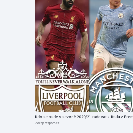
Curling
Dostihy
Florbal
Futsal
Golf
Gymnastika
Kdo se bude v sezoně 2020/21 radovat z titulu v Pre
Zdroj:
ctsport.cz