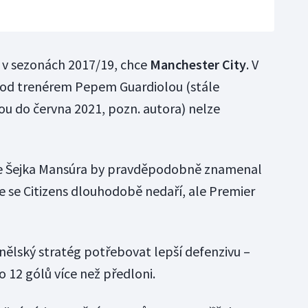
 v sezonách 2017/19, chce
Manchester City
. V
od trenérem Pepem Guardiolou (stále
u do června 2021, pozn. autora) nelze
le Šejka Mansúra by pravděpodobně znamenal
de se Citizens dlouhodobě nedaří, ale Premier
anělský stratég potřebovat lepší defenzivu –
 o 12 gólů více než předloni.