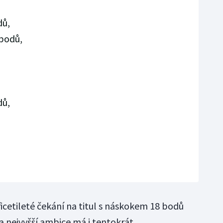
dů,
 bodů,
dů,
řicetileté čekání na titul s náskokem 18 bodů
a nejvyšší ambice má i tentokrát.