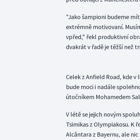
"Jako šampioni budeme mít 
extrémně motivovaní. Musím
vpřed," řekl produktivní ob
dvakrát v řadě je těžší než 
Celek z Anfield Road, kde v
bude moci i nadále spolehno
útočníkem Mohamedem Salah
V létě se jejich novým spol
Tsimikas z Olympiakosu. K ř
Alcântara z Bayernu, ale nic