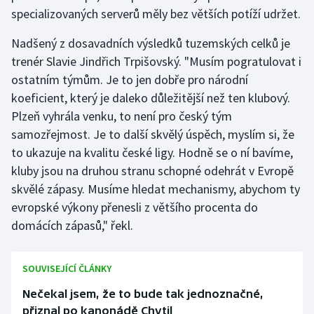
specializovaných serverů měly bez větších potíží udržet.
Nadšený z dosavadních výsledků tuzemských celků je
trenér Slavie Jindřich Trpišovský. "Musím pogratulovat i
ostatním týmům. Je to jen dobře pro národní
koeficient, který je daleko důležitější než ten klubový.
Plzeň vyhrála venku, to není pro český tým
samozřejmost. Je to další skvělý úspěch, myslím si, že
to ukazuje na kvalitu české ligy. Hodně se o ní bavíme,
kluby jsou na druhou stranu schopné odehrát v Evropě
skvělé zápasy. Musíme hledat mechanismy, abychom ty
evropské výkony přenesli z většího procenta do
domácích zápasů," řekl.
SOUVISEJÍCÍ ČLÁNKY
Nečekal jsem, že to bude tak jednoznačné,
přiznal po kanonádě Chytil