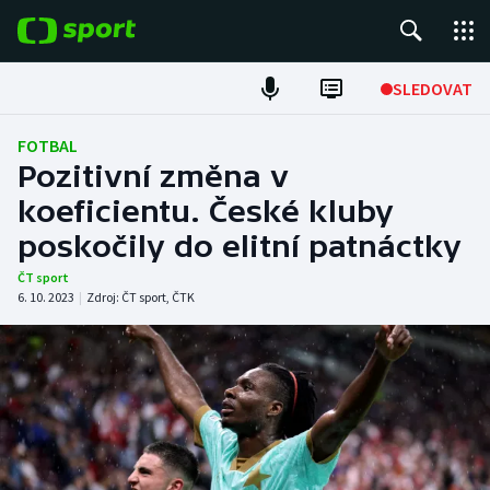
POPULÁRNÍ
SLEDOVAT
Fotbal
FOTBAL
Pozitivní změna v
Hokej
koeficientu. České kluby
poskočily do elitní patnáctky
Tenis
ČT sport
Atletika
6. 10. 2023
|
Zdroj:
ČT sport
,
ČTK
Cyklistika
DALŠÍ SPORTY
Americký fotbal
NEPŘEHLÉDNĚTE