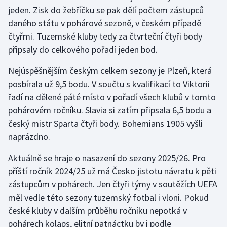
Stolní tenis
jeden. Zisk do žebříčku se pak dělí počtem zástupců
daného státu v pohárové sezoně, v českém případě
Triatlon
čtyřmi. Tuzemské kluby tedy za čtvrteční čtyři body
připsaly do celkového pořadí jeden bod.
Veslování
Nejúspěšnějším českým celkem sezony je Plzeň, která
Vodní slalom
posbírala už 9,5 bodu. V součtu s kvalifikací to Viktorii
řadí na dělené páté místo v pořadí všech klubů v tomto
Volejbal
pohárovém ročníku. Slavia si zatím připsala 6,5 bodu a
český mistr Sparta čtyři body. Bohemians 1905 vyšli
Ostatní
naprázdno.
Aktuálně se hraje o nasazení do sezony 2025/26. Pro
příští ročník 2024/25 už má Česko jistotu návratu k pěti
zástupcům v pohárech. Jen čtyři týmy v soutěžích UEFA
měl vedle této sezony tuzemský fotbal i vloni. Pokud
české kluby v dalším průběhu ročníku nepotká v
pohárech kolaps, elitní patnáctku by i podle