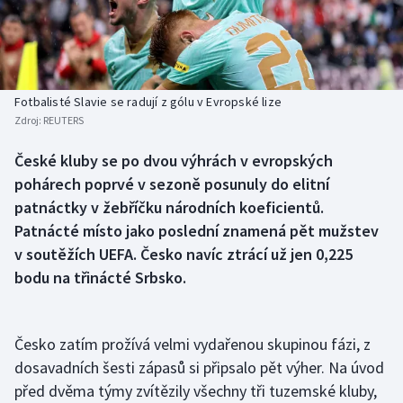
Baseball a softbal
Soutěže
Basketbal
Historické návraty
Biatlon
Aplikace ČT sport
Fotbalisté Slavie se radují z gólu v Evropské lize
Zdroj:
REUTERS
Boby a skeleton
AZ kvíz
České kluby se po dvou výhrách v evropských
pohárech poprvé v sezoně posunuly do elitní
Box
patnáctky v žebříčku národních koeficientů.
Curling
Patnácté místo jako poslední znamená pět mužstev
v soutěžích UEFA. Česko navíc ztrácí už jen 0,225
Dostihy
bodu na třinácté Srbsko.
Florbal
Česko zatím prožívá velmi vydařenou skupinou fázi, z
Futsal
dosavadních šesti zápasů si připsalo pět výher. Na úvod
před dvěma týmy zvítězily všechny tři tuzemské kluby,
Golf