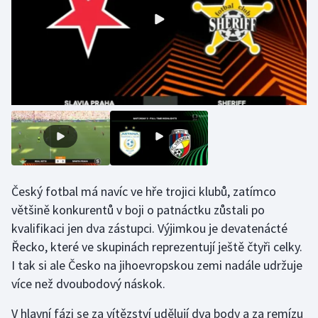
Olympijské hry
Parasport
Plavání
Plážový volejbal
Ragby
Český fotbal má navíc ve hře trojici klubů, zatímco
Rychlobruslení
většině konkurentů v boji o patnáctku zůstali po
Rychlostní kanoistika
kvalifikaci jen dva zástupci. Výjimkou je devatenácté
Řecko, které ve skupinách reprezentují ještě čtyři celky.
Short track
I tak si ale Česko na jihoevropskou zemi nadále udržuje
více než dvoubodový náskok.
Sportovní střelba
V hlavní fázi se za vítězství udělují dva body a za remízu