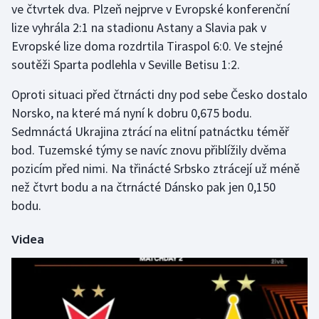
ve čtvrtek dva. Plzeň nejprve v Evropské konferenční
lize vyhrála 2:1 na stadionu Astany a Slavia pak v
Gymnastika
Evropské lize doma rozdrtila Tiraspol 6:0. Ve stejné
soutěži Sparta podlehla v Seville Betisu 1:2.
Házená
Oproti situaci před čtrnácti dny pod sebe Česko dostalo
Jezdectví
Norsko, na které má nyní k dobru 0,675 bodu.
Sedmnáctá Ukrajina ztrácí na elitní patnáctku téměř
Judo
bod. Tuzemské týmy se navíc znovu přiblížily dvěma
pozicím před nimi. Na třinácté Srbsko ztrácejí už méně
Krasobruslení
než čtvrt bodu a na čtrnácté Dánsko pak jen 0,150
Lezení
bodu.
Lyže a snowboard
Videa
Moderní pětiboj
Motorsport