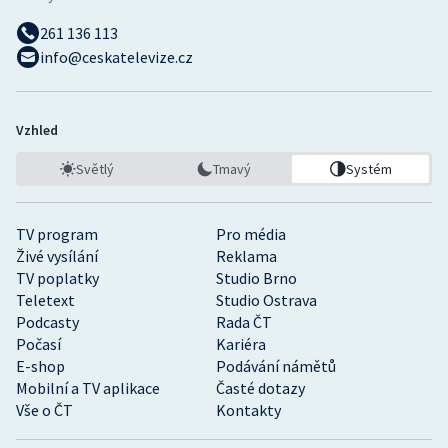
261 136 113
info@ceskatelevize.cz
Vzhled
Světlý
Tmavý
Systém
TV program
Pro média
Živé vysílání
Reklama
TV poplatky
Studio Brno
Teletext
Studio Ostrava
Podcasty
Rada ČT
Počasí
Kariéra
E-shop
Podávání námětů
Mobilní a TV aplikace
Časté dotazy
Vše o ČT
Kontakty