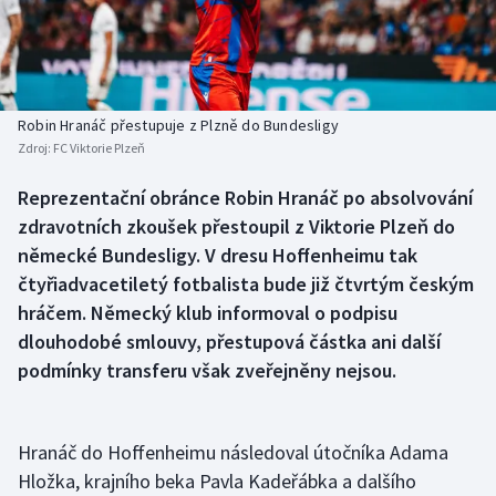
Baseball a softbal
Soutěže
Basketbal
Historické návraty
Biatlon
Aplikace ČT sport
Robin Hranáč přestupuje z Plzně do Bundesligy
Zdroj:
FC Viktorie Plzeň
Boby a skeleton
AZ kvíz
Reprezentační obránce Robin Hranáč po absolvování
zdravotních zkoušek přestoupil z Viktorie Plzeň do
Box
německé Bundesligy. V dresu Hoffenheimu tak
Curling
čtyřiadvacetiletý fotbalista bude již čtvrtým českým
hráčem. Německý klub informoval o podpisu
Dostihy
dlouhodobé smlouvy, přestupová částka ani další
podmínky transferu však zveřejněny nejsou.
Florbal
Futsal
Hranáč do Hoffenheimu následoval útočníka Adama
Hložka, krajního beka Pavla Kadeřábka a dalšího
Golf