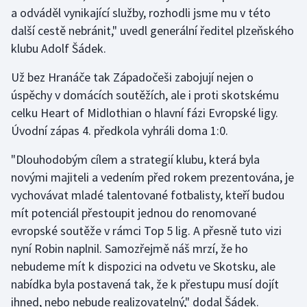
a odváděl vynikající služby, rozhodli jsme mu v této
Olympijské hry
další cestě nebránit," uvedl generální ředitel plzeňského
klubu Adolf Šádek.
Parasport
Už bez Hranáče tak Západočeši zabojují nejen o
Plavání
úspěchy v domácích soutěžích, ale i proti skotskému
celku Heart of Midlothian o hlavní fázi Evropské ligy.
Plážový volejbal
Úvodní zápas 4. předkola vyhráli doma 1:0.
Ragby
"Dlouhodobým cílem a strategií klubu, která byla
novými majiteli a vedením před rokem prezentována, je
Rychlobruslení
vychovávat mladé talentované fotbalisty, kteří budou
mít potenciál přestoupit jednou do renomované
Rychlostní kanoistika
evropské soutěže v rámci Top 5 lig. A přesně tuto vizi
nyní Robin naplnil. Samozřejmě náš mrzí, že ho
Short track
nebudeme mít k dispozici na odvetu ve Skotsku, ale
nabídka byla postavená tak, že k přestupu musí dojít
Sportovní střelba
ihned, nebo nebude realizovatelný," dodal Šádek.