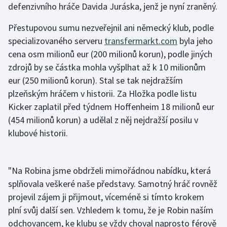
defenzivního hráče Davida Juráska, jenž je nyní zraněný.
Gymnastika
Přestupovou sumu nezveřejnil ani německý klub, podle
specializovaného serveru
transfermarkt.com
byla jeho
Házená
cena osm milionů eur (200 milionů korun), podle jiných
zdrojů by se částka mohla vyšplhat až k 10 milionům
Jezdectví
eur (250 milionů korun). Stal se tak nejdražším
plzeňským hráčem v historii. Za Hložka podle listu
Judo
Kicker zaplatil před týdnem Hoffenheim 18 milionů eur
(454 milionů korun) a udělal z něj nejdražší posilu v
Krasobruslení
klubové historii.
Lezení
Lyže a snowboard
"Na Robina jsme obdrželi mimořádnou nabídku, která
splňovala veškeré naše představy. Samotný hráč rovněž
Moderní pětiboj
projevil zájem ji přijmout, víceméně si tímto krokem
plní svůj další sen. Vzhledem k tomu, že je Robin naším
Motorsport
odchovancem, ke klubu se vždy choval naprosto férově