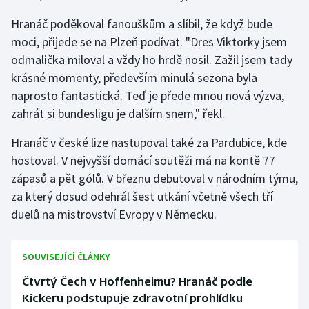
Stolní tenis
Hranáč poděkoval fanouškům a slíbil, že když bude
moci, přijede se na Plzeň podívat. "Dres Viktorky jsem
Triatlon
odmalička miloval a vždy ho hrdě nosil. Zažil jsem tady
Veslování
krásné momenty, především minulá sezona byla
naprosto fantastická. Teď je přede mnou nová výzva,
Vodní slalom
zahrát si bundesligu je dalším snem," řekl.
Hranáč v české lize nastupoval také za Pardubice, kde
Volejbal
hostoval. V nejvyšší domácí soutěži má na kontě 77
Ostatní
zápasů a pět gólů. V březnu debutoval v národním týmu,
za který dosud odehrál šest utkání včetně všech tří
duelů na mistrovství Evropy v Německu.
SOUVISEJÍCÍ ČLÁNKY
Čtvrtý Čech v Hoffenheimu? Hranáč podle
Kickeru podstupuje zdravotní prohlídku