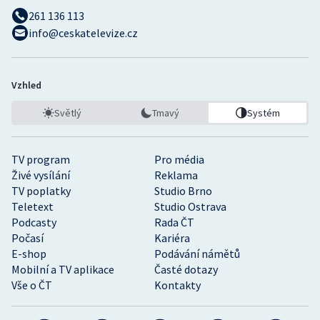
261 136 113
info@ceskatelevize.cz
Vzhled
Světlý
Tmavý
Systém
TV program
Pro média
Živé vysílání
Reklama
TV poplatky
Studio Brno
Teletext
Studio Ostrava
Podcasty
Rada ČT
Počasí
Kariéra
E-shop
Podávání námětů
Mobilní a TV aplikace
Časté dotazy
Vše o ČT
Kontakty