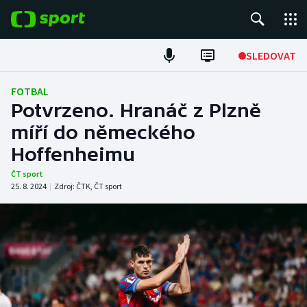
POPULÁRNÍ
SLEDOVAT
Fotbal
FOTBAL
Potvrzeno. Hranáč z Plzně
Hokej
míří do německého
Hoffenheimu
Tenis
ČT sport
Atletika
25. 8. 2024
|
Zdroj:
ČTK
,
ČT sport
Cyklistika
DALŠÍ SPORTY
Americký fotbal
NEPŘEHLÉDNĚTE