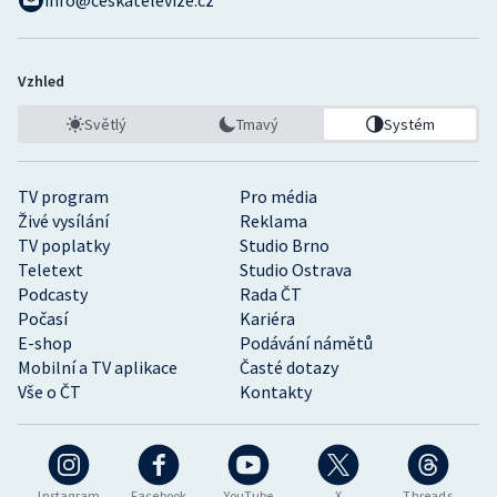
info@ceskatelevize.cz
Vzhled
Světlý
Tmavý
Systém
TV program
Pro média
Živé vysílání
Reklama
TV poplatky
Studio Brno
Teletext
Studio Ostrava
Podcasty
Rada ČT
Počasí
Kariéra
E-shop
Podávání námětů
Mobilní a TV aplikace
Časté dotazy
Vše o ČT
Kontakty
Instagram
Facebook
YouTube
X
Threads