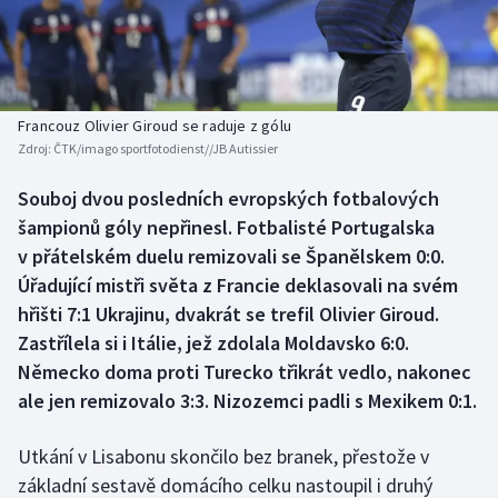
Baseball a softbal
Soutěže
Basketbal
Historické návraty
Biatlon
Aplikace ČT sport
Francouz Olivier Giroud se raduje z gólu
Zdroj:
ČTK/imago sportfotodienst//JB Autissier
Boby a skeleton
AZ kvíz
Souboj dvou posledních evropských fotbalových
šampionů góly nepřinesl. Fotbalisté Portugalska
Box
v přátelském duelu remizovali se Španělskem 0:0.
Curling
Úřadující mistři světa z Francie deklasovali na svém
hřišti 7:1 Ukrajinu, dvakrát se trefil Olivier Giroud.
Dostihy
Zastřílela si i Itálie, jež zdolala Moldavsko 6:0.
Německo doma proti Turecko třikrát vedlo, nakonec
Florbal
ale jen remizovalo 3:3. Nizozemci padli s Mexikem 0:1.
Futsal
Utkání v Lisabonu skončilo bez branek, přestože v
základní sestavě domácího celku nastoupil i druhý
Golf