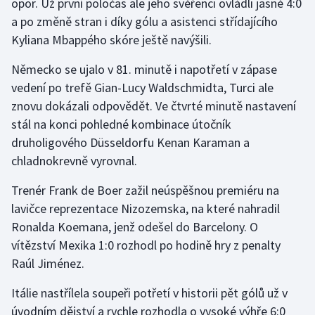
opor. Už první poločas ale jeho svěřenci ovládli jasně 4:0
a po změně stran i díky gólu a asistenci střídajícího
Olympijské hry
Kyliana Mbappého skóre ještě navýšili.
Parasport
Německo se ujalo v 81. minutě i napotřetí v zápase
vedení po trefě Gian-Lucy Waldschmidta, Turci ale
Plavání
znovu dokázali odpovědět. Ve čtvrté minutě nastavení
Plážový volejbal
stál na konci pohledné kombinace útočník
druholigového Düsseldorfu Kenan Karaman a
Ragby
chladnokrevně vyrovnal.
Trenér Frank de Boer zažil neúspěšnou premiéru na
Rychlobruslení
lavičce reprezentace Nizozemska, na které nahradil
Rychlostní kanoistika
Ronalda Koemana, jenž odešel do Barcelony. O
vítězství Mexika 1:0 rozhodl po hodině hry z penalty
Short track
Raúl Jiménez.
Sportovní střelba
Itálie nastřílela soupeři potřetí v historii pět gólů už v
úvodním dějství a rychle rozhodla o vysoké výhře 6:0