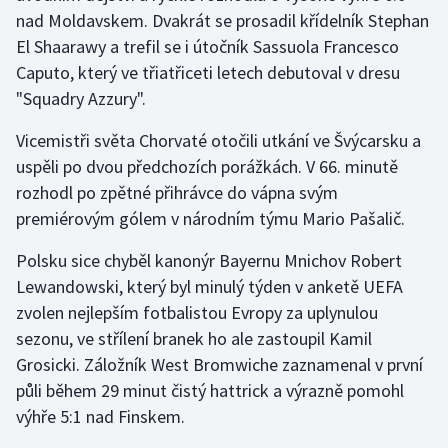
Stolní tenis
nad Moldavskem. Dvakrát se prosadil křídelník Stephan
El Shaarawy a trefil se i útočník Sassuola Francesco
Triatlon
Caputo, který ve třiatřiceti letech debutoval v dresu
"Squadry Azzury".
Veslování
Vicemistři světa Chorvaté otočili utkání ve Švýcarsku a
Vodní slalom
uspěli po dvou předchozích porážkách. V 66. minutě
rozhodl po zpětné přihrávce do vápna svým
Volejbal
premiérovým gólem v národním týmu Mario Pašalič.
Ostatní
Polsku sice chyběl kanonýr Bayernu Mnichov Robert
Lewandowski, který byl minulý týden v anketě UEFA
zvolen nejlepším fotbalistou Evropy za uplynulou
sezonu, ve střílení branek ho ale zastoupil Kamil
Grosicki. Záložník West Bromwiche zaznamenal v první
půli během 29 minut čistý hattrick a výrazně pomohl
výhře 5:1 nad Finskem.