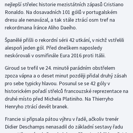
nejlepší střelec historie mezistátních zápasů Cristiano
Ronaldo. Na dosavadních 101 gólů v portugalském
Gymnastika
dresu ale nenavázal, a tak stále ztrácí osm tref na
rekordmana Íránce Aliho Daeího.
Házená
Španělé přišli o rekordní sérii 42 utkání, v nichž vstřelili
Jezdectví
alespoň jeden gól. Před dneškem naposledy
neskórovali v osmifinále Eura 2016 proti Itálii.
Judo
Giroud se trefil ve 24. minutě parádním obstřelem
Krasobruslení
zpoza vápna a o deset minut později přidal druhý zásah
pro sebe typicky hlavou. Posunul se se 42 góly v
Lezení
historickém pořadí střelců francouzské reprezentace na
druhé místo před Michela Platiniho. Na Thierryho
Lyže a snowboard
Henryho ztrácí devět branek.
Moderní pětiboj
Francie si připsala pátou výhru v řadě, ačkoliv trenér
Didier Deschamps nenasadil do základní sestavy řadu
Motorsport