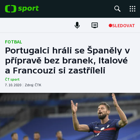
POPULÁRNÍ
SLEDOVAT
Fotbal
FOTBAL
Portugalci hráli se Španěly v
Hokej
přípravě bez branek, Italové
a Francouzi si zastříleli
Tenis
ČT sport
Atletika
7. 10. 2020
|
Zdroj:
ČTK
Cyklistika
DALŠÍ SPORTY
Americký fotbal
NEPŘEHLÉDNĚTE