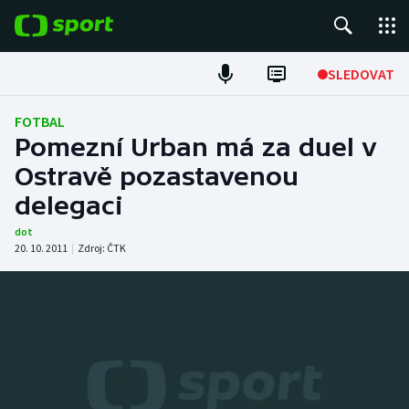
POPULÁRNÍ
SLEDOVAT
Fotbal
FOTBAL
Pomezní Urban má za duel v
Hokej
Ostravě pozastavenou
delegaci
Tenis
dot
Atletika
20. 10. 2011
|
Zdroj:
ČTK
Cyklistika
DALŠÍ SPORTY
Americký fotbal
NEPŘEHLÉDNĚTE