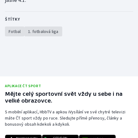
Olympijské hry
ŠTÍTKY
Parasport
Fotbal
1. fotbalová liga
Plavání
Plážový volejbal
Ragby
Rychlobruslení
APLIKACE ČT SPORT
Mějte celý sportovní svět vždy u sebe i na
Rychlostní kanoistika
velké obrazovce.
S mobilní aplikací, HbbTV a apkou iVysílání ve své chytré televizi
Short track
máte ČT sport vždy po ruce. Sledujte přímé přenosy, články a
bonusový obsah kdekoli a kdykoli.
Sportovní střelba