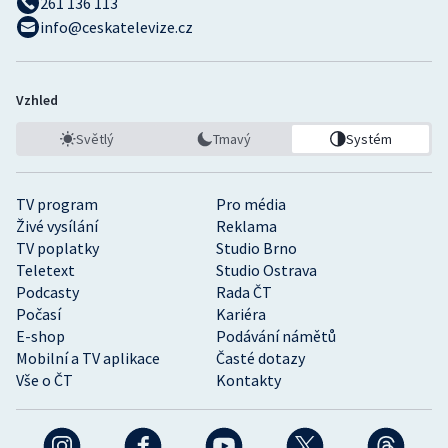
261 136 113
info@ceskatelevize.cz
Vzhled
Světlý
Tmavý
Systém
TV program
Pro média
Živé vysílání
Reklama
TV poplatky
Studio Brno
Teletext
Studio Ostrava
Podcasty
Rada ČT
Počasí
Kariéra
E-shop
Podávání námětů
Mobilní a TV aplikace
Časté dotazy
Vše o ČT
Kontakty