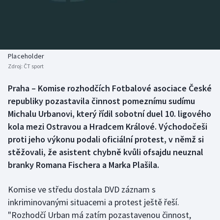
Baseball a softbal
Soutěže
Basketbal
Historické návraty
Biatlon
Aplikace ČT sport
Placeholder
Zdroj:
ČT sport
Boby a skeleton
AZ kvíz
Praha – Komise rozhodčích Fotbalové asociace České
republiky pozastavila činnost pomeznímu sudímu
Box
Michalu Urbanovi, který řídil sobotní duel 10. ligového
Curling
kola mezi Ostravou a Hradcem Králové. Východočeši
proti jeho výkonu podali oficiální protest, v němž si
Dostihy
stěžovali, že asistent chybně kvůli ofsajdu neuznal
branky Romana Fischera a Marka Plašila.
Florbal
Komise ve středu dostala DVD záznam s
Futsal
inkriminovanými situacemi a protest ještě řeší.
"Rozhodčí Urban má zatím pozastavenou činnost,
Golf