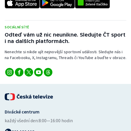
Stolní tenis
Triatlon
SOCIÁLNÍ SÍTĚ
Veslování
Odteď vám už nic neunikne. Sledujte ČT sport
i na dalších platformách.
Vodní slalom
Nenechte si nikde ujít nejnovější sportovní události. Sledujte nás i
na Facebooku, X, Instagramu, Threads či YouTube a buďte v obraze.
Volejbal
Ostatní
Divácké centrum
každý všední den:
8:00—16:00 hodin