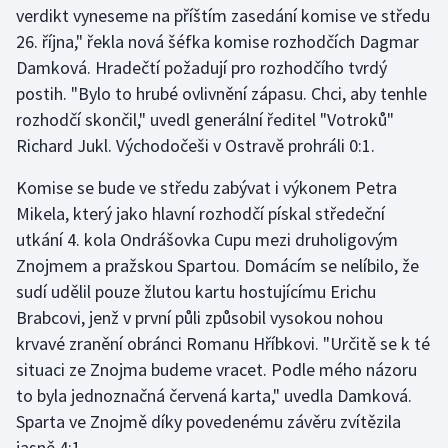
verdikt vyneseme na příštím zasedání komise ve středu
26. října," řekla nová šéfka komise rozhodčích Dagmar
Gymnastika
Damková. Hradečtí požadují pro rozhodčího tvrdý
postih. "Bylo to hrubé ovlivnění zápasu. Chci, aby tenhle
Házená
rozhodčí skončil," uvedl generální ředitel "Votroků"
Jezdectví
Richard Jukl. Východočeši v Ostravě prohráli 0:1.
Komise se bude ve středu zabývat i výkonem Petra
Judo
Mikela, který jako hlavní rozhodčí pískal středeční
utkání 4. kola Ondrášovka Cupu mezi druholigovým
Krasobruslení
Znojmem a pražskou Spartou. Domácím se nelíbilo, že
Lezení
sudí udělil pouze žlutou kartu hostujícímu Erichu
Brabcovi, jenž v první půli způsobil vysokou nohou
Lyže a snowboard
krvavé zranění obránci Romanu Hříbkovi. "Určitě se k té
situaci ze Znojma budeme vracet. Podle mého názoru
Moderní pětiboj
to byla jednoznačná červená karta," uvedla Damková.
Sparta ve Znojmě díky povedenému závěru zvítězila
Motorsport
jasně 4:1.