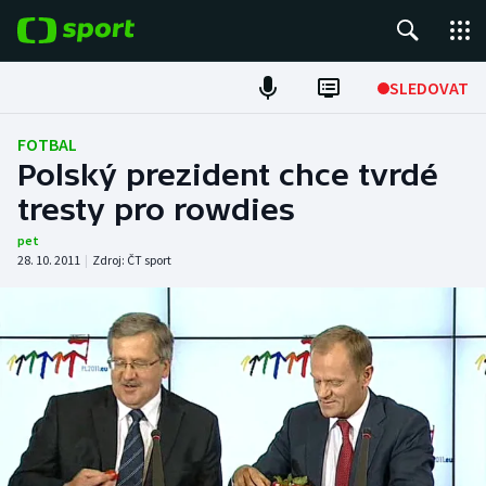
POPULÁRNÍ
SLEDOVAT
Fotbal
FOTBAL
Polský prezident chce tvrdé
Hokej
tresty pro rowdies
Tenis
pet
28. 10. 2011
|
Zdroj:
ČT sport
Atletika
Cyklistika
DALŠÍ SPORTY
Americký fotbal
NEPŘEHLÉDNĚTE