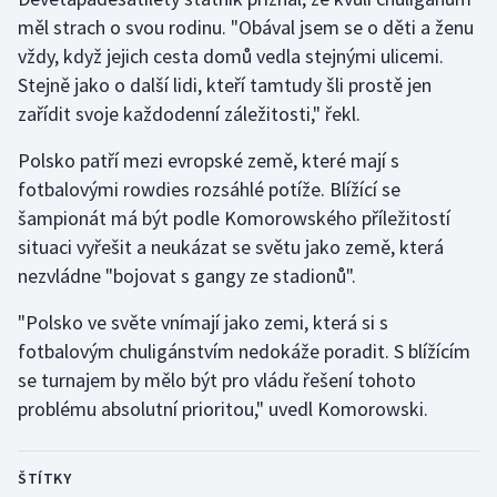
měl strach o svou rodinu. "Obával jsem se o děti a ženu
Gymnastika
vždy, když jejich cesta domů vedla stejnými ulicemi.
Stejně jako o další lidi, kteří tamtudy šli prostě jen
Házená
zařídit svoje každodenní záležitosti," řekl.
Jezdectví
Polsko patří mezi evropské země, které mají s
fotbalovými rowdies rozsáhlé potíže. Blížící se
Judo
šampionát má být podle Komorowského příležitostí
situaci vyřešit a neukázat se světu jako země, která
Krasobruslení
nezvládne "bojovat s gangy ze stadionů".
Lezení
"Polsko ve světe vnímají jako zemi, která si s
fotbalovým chuligánstvím nedokáže poradit. S blížícím
Lyže a snowboard
se turnajem by mělo být pro vládu řešení tohoto
problému absolutní prioritou," uvedl Komorowski.
Moderní pětiboj
Motorsport
ŠTÍTKY