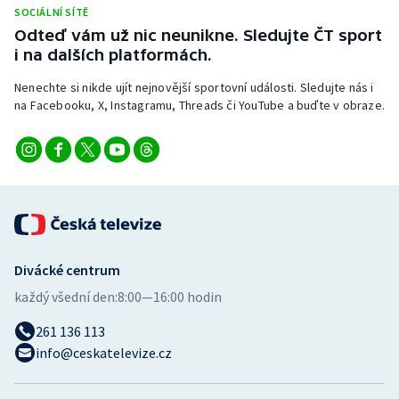
Stolní tenis
SOCIÁLNÍ SÍTĚ
Odteď vám už nic neunikne. Sledujte ČT sport
i na dalších platformách.
Triatlon
Nenechte si nikde ujít nejnovější sportovní události. Sledujte nás i
Veslování
na Facebooku, X, Instagramu, Threads či YouTube a buďte v obraze.
Vodní slalom
Volejbal
Ostatní
Divácké centrum
každý všední den:
8:00—16:00 hodin
261 136 113
info@ceskatelevize.cz