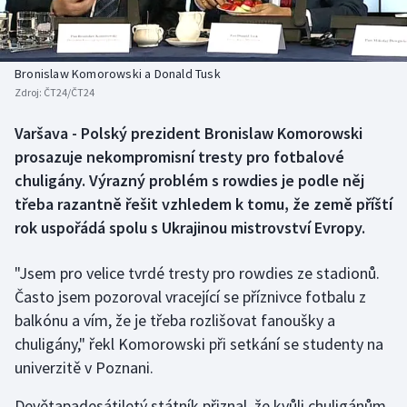
Baseball a softbal
Soutěže
Basketbal
Historické návraty
Bronislaw Komorowski a Donald Tusk
Zdroj:
ČT24/ČT24
Biatlon
Aplikace ČT sport
Varšava - Polský prezident Bronislaw Komorowski
Boby a skeleton
AZ kvíz
prosazuje nekompromisní tresty pro fotbalové
chuligány. Výrazný problém s rowdies je podle něj
Box
třeba razantně řešit vzhledem k tomu, že země příští
rok uspořádá spolu s Ukrajinou mistrovství Evropy.
Curling
"Jsem pro velice tvrdé tresty pro rowdies ze stadionů.
Dostihy
Často jsem pozoroval vracející se příznivce fotbalu z
Florbal
balkónu a vím, že je třeba rozlišovat fanoušky a
chuligány," řekl Komorowski při setkání se studenty na
Futsal
univerzitě v Poznani.
Devětapadesátiletý státník přiznal, že kvůli chuligánům
Golf