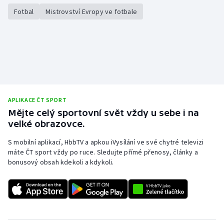
Fotbal
Mistrovství Evropy ve fotbale
Olympijské hry
Parasport
Plavání
Plážový volejbal
APLIKACE ČT SPORT
Ragby
Mějte celý sportovní svět vždy u sebe i na
velké obrazovce.
Rychlobruslení
S mobilní aplikací, HbbTV a apkou iVysílání ve své chytré televizi
máte ČT sport vždy po ruce. Sledujte přímé přenosy, články a
Rychlostní kanoistika
bonusový obsah kdekoli a kdykoli.
Short track
Sportovní střelba