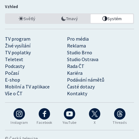
Vzhled
Světlý
Tmavý
Systém
TV program
Pro média
Živé vysílání
Reklama
TV poplatky
Studio Brno
Teletext
Studio Ostrava
Podcasty
Rada ČT
Počasí
Kariéra
E-shop
Podávání námětů
Mobilní a TV aplikace
Časté dotazy
Vše o ČT
Kontakty
Instagram
Facebook
YouTube
X
Threads
© Česká televize