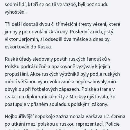
sedmi lidí, kteří se ocitli ve vazbě, byli bez soudu
vyhoštěni.
Gymnastika
Tři další dostali dvou či tříměsíční tresty vězení, které
Házená
jim byly po odvolání zkráceny. Poslední z nich, jistý
Viktor Jerjomin, si odseděl dva měsíce a dnes byl
Jezdectví
eskortován do Ruska.
Judo
Ruské úřady sledovaly postih ruských fanoušků v
Polsku podrážděně a opakovaně vyzývaly k jejich
Krasobruslení
propuštění. Akce ruských výtržníků byly podle ruských
médií většinou vyprovokované a nepřesahovaly míru
Lezení
obvyklou při fotbalových zápasech. Polská strana v
reakci na diplomatické nóty z Moskvy ujišťovala, že
Lyže a snowboard
postupuje v přísném souladu s polskými zákony.
Moderní pětiboj
Nejbouřlivější nepokoje zaznamenala Varšava 12. června
po utkání mezi polskou a ruskou reprezentací. Policie
Motorsport