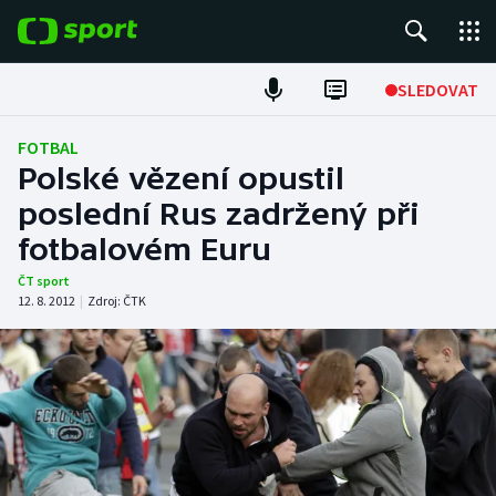
POPULÁRNÍ
SLEDOVAT
Fotbal
FOTBAL
Polské vězení opustil
Hokej
poslední Rus zadržený při
fotbalovém Euru
Tenis
ČT sport
Atletika
12. 8. 2012
|
Zdroj:
ČTK
Cyklistika
DALŠÍ SPORTY
Americký fotbal
NEPŘEHLÉDNĚTE