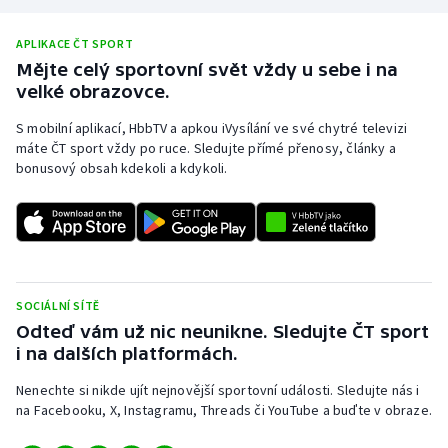
Stolní tenis
APLIKACE ČT SPORT
Triatlon
Mějte celý sportovní svět vždy u sebe i na
velké obrazovce.
Veslování
S mobilní aplikací, HbbTV a apkou iVysílání ve své chytré televizi
máte ČT sport vždy po ruce. Sledujte přímé přenosy, články a
Vodní slalom
bonusový obsah kdekoli a kdykoli.
Volejbal
Ostatní
SOCIÁLNÍ SÍTĚ
Odteď vám už nic neunikne. Sledujte ČT sport
i na dalších platformách.
Nenechte si nikde ujít nejnovější sportovní události. Sledujte nás i
na Facebooku, X, Instagramu, Threads či YouTube a buďte v obraze.