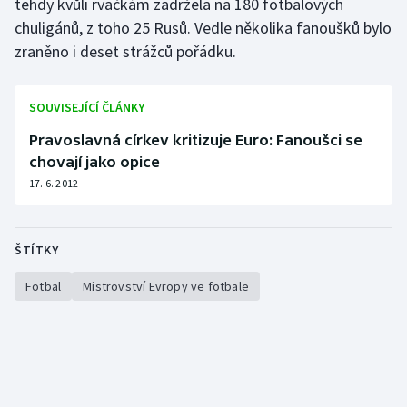
tehdy kvůli rvačkám zadržela na 180 fotbalových
chuligánů, z toho 25 Rusů. Vedle několika fanoušků bylo
Olympijské hry
zraněno i deset strážců pořádku.
Parasport
SOUVISEJÍCÍ ČLÁNKY
Plavání
Pravoslavná církev kritizuje Euro: Fanoušci se
Plážový volejbal
chovají jako opice
17. 6. 2012
Ragby
Rychlobruslení
ŠTÍTKY
Fotbal
Mistrovství Evropy ve fotbale
Rychlostní kanoistika
Short track
Sportovní střelba