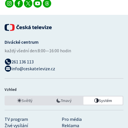
Divácké centrum
každý všední den:
8:00—16:00 hodin
261 136 113
info@ceskatelevize.cz
Vzhled
Světlý
Tmavý
Systém
TV program
Pro média
Živé vysílání
Reklama