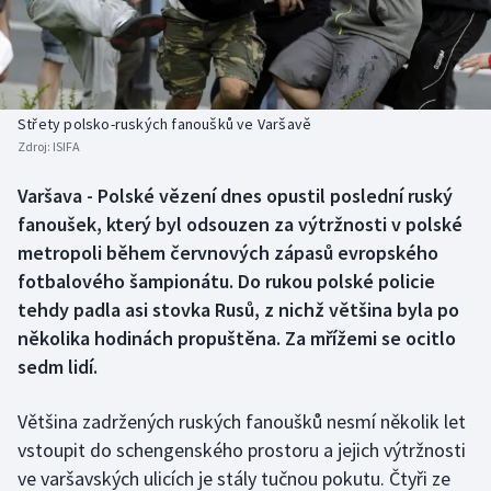
Baseball a softbal
Soutěže
Basketbal
Historické návraty
Biatlon
Aplikace ČT sport
Střety polsko-ruských fanoušků ve Varšavě
Zdroj:
ISIFA
Boby a skeleton
AZ kvíz
Varšava - Polské vězení dnes opustil poslední ruský
fanoušek, který byl odsouzen za výtržnosti v polské
Box
metropoli během červnových zápasů evropského
Curling
fotbalového šampionátu. Do rukou polské policie
tehdy padla asi stovka Rusů, z nichž většina byla po
Dostihy
několika hodinách propuštěna. Za mřížemi se ocitlo
sedm lidí.
Florbal
Většina zadržených ruských fanoušků nesmí několik let
Futsal
vstoupit do schengenského prostoru a jejich výtržnosti
ve varšavských ulicích je stály tučnou pokutu. Čtyři ze
Golf