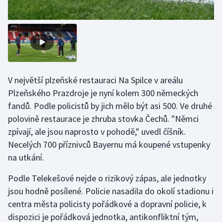
Olympijské hry
Parasport
Plavání
V největší plzeňské restauraci Na Spilce v areálu
Plážový volejbal
Plzeňského Prazdroje je nyní kolem 300 německých
fandů. Podle policistů by jich mělo být asi 500. Ve druhé
Ragby
polovině restaurace je zhruba stovka Čechů. "Němci
zpívají, ale jsou naprosto v pohodě," uvedl číšník.
Rychlobruslení
Necelých 700 příznivců Bayernu má koupené vstupenky
na utkání.
Rychlostní kanoistika
Podle Telekešové nejde o rizikový zápas, ale jednotky
Short track
jsou hodně posílené. Policie nasadila do okolí stadionu i
centra města policisty pořádkové a dopravní policie, k
Sportovní střelba
dispozici je pořádková jednotka, antikonfliktní tým,