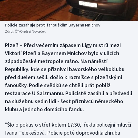
Baseball a softbal
Soutěže
Basketbal
Historické návraty
Policie zasahuje proti fanouškům Bayernu Mnichov
Zdroj:
ČT/Ondřej Nováček
Biatlon
Aplikace ČT sport
Plzeň – Před večerním zápasem Ligy mistrů mezi
Boby a skeleton
AZ kvíz
Viktorií Plzeň a Bayernem Mnichov bylo v ulicích
západočeské metropole rušno. Na náměstí
Box
Republiky, kde se příznivci bavorského velkoklubu
před duelem sešli, došlo k rozmíšce s plzeňskými
Curling
fanoušky. Podle svědků se chtěli prát poblíž
restaurace U Salzmannů. Policisté zasáhli a předvedli
Dostihy
na služebnu sedm lidí - šest příznivců německého
Florbal
klubu a jednoho domácího fandu.
Futsal
"Šlo o pokus o střet kolem 17:30," řekla policejní mluvčí
Ivana Telekešová. Policie poté doprovodila zhruba
Golf