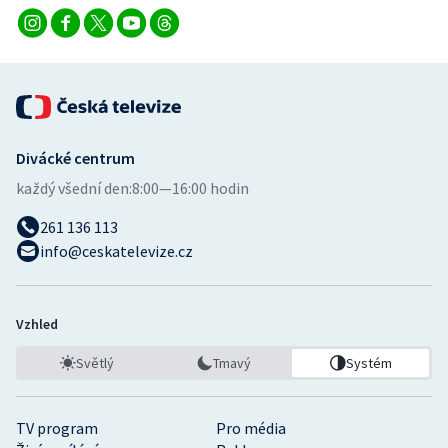
Divácké centrum
každý všední den:
8:00—16:00 hodin
261 136 113
info@ceskatelevize.cz
Vzhled
Světlý
Tmavý
Systém
TV program
Pro média