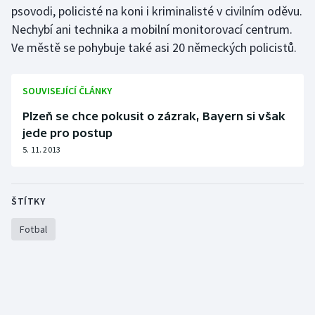
Stolní tenis
psovodi, policisté na koni i kriminalisté v civilním oděvu.
Nechybí ani technika a mobilní monitorovací centrum.
Triatlon
Ve městě se pohybuje také asi 20 německých policistů.
Veslování
SOUVISEJÍCÍ ČLÁNKY
Vodní slalom
Plzeň se chce pokusit o zázrak, Bayern si však
jede pro postup
Volejbal
5. 11. 2013
Ostatní
ŠTÍTKY
Fotbal