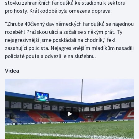
stovku zahraničních fanoušků ke stadionu k sektoru
pro hosty. Krátkodobě byla omezena doprava.
Gymnastika
"Zhruba 40členný dav německých fanoušků se najednou
Házená
rozeběhl Pražskou ulicí a začali se s někým prát. Ty
nejagresivnější jsme poskládali na chodník," řekl
Jezdectví
zasahující policista. Nejagresivnějším mladíkům nasadili
policisté pouta a odvezli je na služebnu.
Judo
Videa
Krasobruslení
Lezení
Lyže a snowboard
Moderní pětiboj
Motorsport