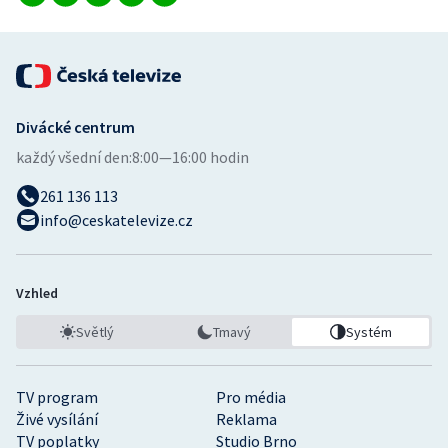
Divácké centrum
každý všední den:
8:00—16:00 hodin
261 136 113
info@ceskatelevize.cz
Vzhled
Světlý
Tmavý
Systém
TV program
Pro média
Živé vysílání
Reklama
TV poplatky
Studio Brno