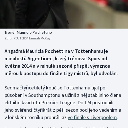
Baseball a softbal
Soutěže
Basketbal
Historické návraty
Biatlon
Aplikace ČT sport
Trenér Mauricio Pochettino
Zdroj:
REUTERS/Hannah McKay
Boby a skeleton
AZ kvíz
Angažmá Mauricia Pochettina v Tottenhamu je
minulostí. Argentinec, který trénoval Spurs od
Box
května 2014 a v minulé sezoně přispěl výraznou
Curling
měrou k postupu do finále Ligy mistrů, byl odvolán.
Dostihy
Sedmačtyřicetiletý kouč se Tottenhamu ujal po
působení v Southamptonu a učinil z něj stabilního člena
Florbal
elitního kvarteta Premier League. Do LM postoupili
jeho svěřenci čtyřikrát z pěti sezon pod jeho vedením a
Futsal
v loňském ročníku prohráli až
ve finále s Liverpoolem
.
Golf