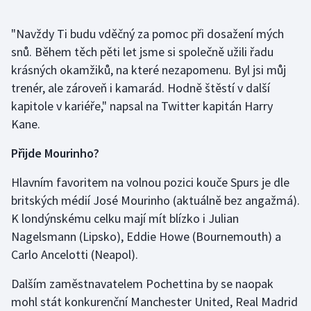
Stolní tenis
"Navždy Ti budu vděčný za pomoc při dosažení mých
Triatlon
snů. Během těch pěti let jsme si společně užili řadu
krásných okamžiků, na které nezapomenu. Byl jsi můj
Veslování
trenér, ale zároveň i kamarád. Hodně štěstí v další
kapitole v kariéře," napsal na Twitter kapitán Harry
Vodní slalom
Kane.
Volejbal
Přijde Mourinho?
Ostatní
Hlavním favoritem na volnou pozici kouče Spurs je dle
britských médií José Mourinho (aktuálně bez angažmá).
K londýnskému celku mají mít blízko i Julian
Nagelsmann (Lipsko), Eddie Howe (Bournemouth) a
Carlo Ancelotti (Neapol).
Dalším zaměstnavatelem Pochettina by se naopak
mohl stát konkurenční Manchester United, Real Madrid