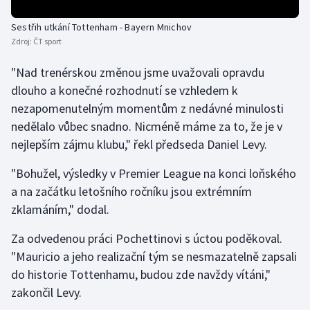
Olympijské hry
Sestřih utkání Tottenham - Bayern Mnichov
Zdroj:
ČT sport
Parasport
"Nad trenérskou změnou jsme uvažovali opravdu
Plavání
dlouho a konečné rozhodnutí se vzhledem k
nezapomenutelným momentům z nedávné minulosti
Plážový volejbal
nedělalo vůbec snadno. Nicméně máme za to, že je v
nejlepším zájmu klubu," řekl předseda Daniel Levy.
Ragby
"Bohužel, výsledky v Premier League na konci loňského
Rychlobruslení
a na začátku letošního ročníku jsou extrémním
zklamáním," dodal.
Rychlostní kanoistika
Za odvedenou práci Pochettinovi s úctou poděkoval.
Short track
"Mauricio a jeho realizační tým se nesmazatelně zapsali
do historie Tottenhamu, budou zde navždy vítáni,"
Sportovní střelba
zakončil Levy.