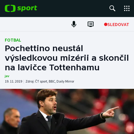
POPULÁRNÍ
SLEDOVAT
Fotbal
FOTBAL
Pochettino neustál
Hokej
výsledkovou mizérii a skončil
na lavičce Tottenhamu
Tenis
jav
Atletika
19. 11. 2019
|
Zdroj:
ČT sport
,
BBC
,
Daily Mirror
Cyklistika
DALŠÍ SPORTY
Americký fotbal
NEPŘEHLÉDNĚTE