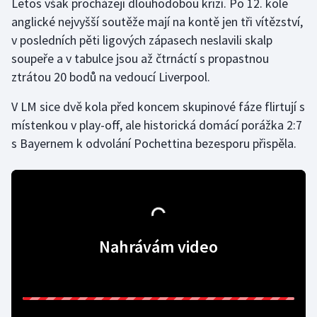
Letos však procházejí dlouhodobou krizí. Po 12. kole
anglické nejvyšší soutěže mají na kontě jen tři vítězství,
Gymnastika
v posledních pěti ligových zápasech neslavili skalp
soupeře a v tabulce jsou až čtrnáctí s propastnou
Házená
ztrátou 20 bodů na vedoucí Liverpool.
Jezdectví
V LM sice dvě kola před koncem skupinové fáze flirtují s
místenkou v play-off, ale historická domácí porážka 2:7
Judo
s Bayernem k odvolání Pochettina bezesporu přispěla.
Krasobruslení
Lezení
Lyže a snowboard
Nahrávám video
Moderní pětiboj
Motorsport