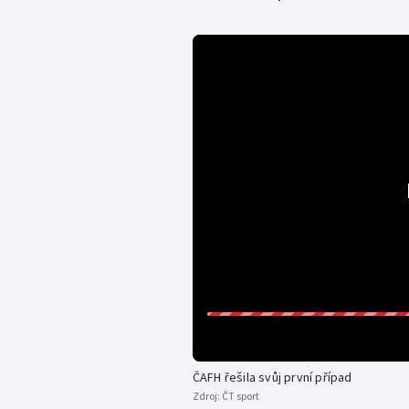
ČAFH řešila svůj první případ
Zdroj:
ČT sport