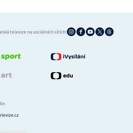
eská televize na sociálních sítích:
din
levize.cz