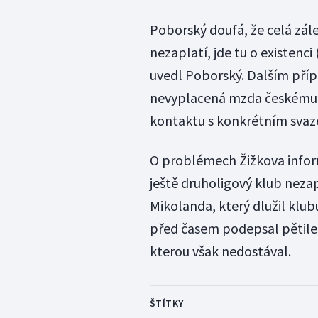
Poborský doufá, že celá zál
nezaplatí, jde tu o existenc
uvedl Poborský. Dalším pří
nevyplacená mzda českému hr
kontaktu s konkrétním sva
O problémech Žižkova infor
ještě druholigový klub nezap
Mikolanda, který dlužil klub
před časem podepsal pětilet
kterou však nedostával.
ŠTÍTKY