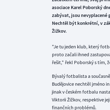
asociace Karel Poborský dn
zabývat, jsou nevyplacené 
Nechtěl být konkrétní, v záku
Žižkov.
"Je tu jeden klub, který fot
proto začali ihned zastupova
řešit," řekl Poborský s tím, 
Bývalý fotbalista a současn
Budějovice nechtěl jméno in
jinak v českém fotbalu nasta
Viktorii Žižkov, respektive j
finančních problémů.