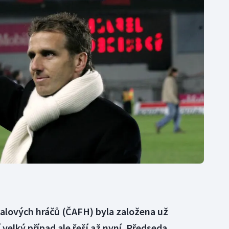
Moderní pětiboj
Triatlon
Motorsport
Veslování
Olympijské hry
Vodní slalom
Parasport
Volejbal
Plavání
Ostatní
Plážový volejbal
balových hráčů (ČAFH) byla založena už
velký případ ale řeší až nyní. Předseda