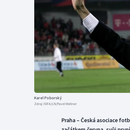
Curling
Dostihy
Florbal
Futsal
Golf
Gymnastika
Karel Poborský
Zdroj:
ISIFA/LN/Pavel Wellner
Praha – Česká asociace fot
začátkem června, svůj první 