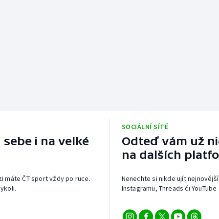
SOCIÁLNÍ SÍTĚ
 sebe i na velké
Odteď vám už nic
na dalších platf
izi máte ČT sport vždy po ruce.
Nenechte si nikde ujít nejnovější
ykoli.
Instagramu, Threads či YouTube 