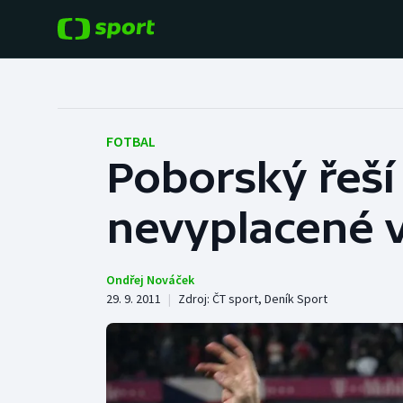
POPULÁRNÍ
DALŠÍ SPORTY
Fotbal
Americký fotbal
FOTBAL
Poborský řeší 
Hokej
Baseball a softbal
nevyplacené 
Tenis
Basketbal
Atletika
Biatlon
Ondřej Nováček
29. 9. 2011
|
Zdroj:
ČT sport
,
Deník Sport
Cyklistika
Boby a skeleton
Box