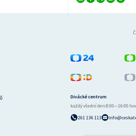
Č
Divácké centrum
ů
každý všední den:
8:00—16:00 ho
261 136 113
info@ceskate