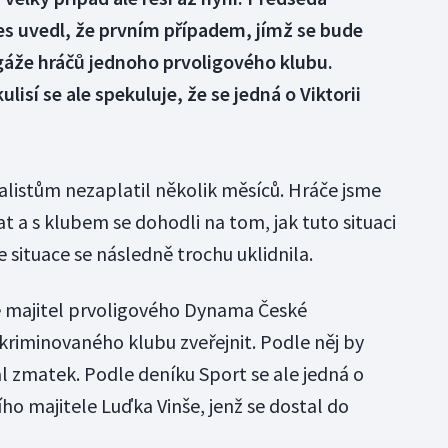
es uvedl, že prvním případem, jímž se bude
gáže hráčů jednoho prvoligového klubu.
lisí se ale spekuluje, že se jedná o Viktorii
balistům nezaplatil několik měsíců. Hráče jsme
t a s klubem se dohodli na tom, jak tuto situaci
že situace se následně trochu uklidnila.
ě majitel prvoligového Dynama České
kriminovaného klubu zveřejnit. Podle něj by
l zmatek. Podle deníku Sport se ale jedná o
ejího majitele Luďka Vinše, jenž se dostal do