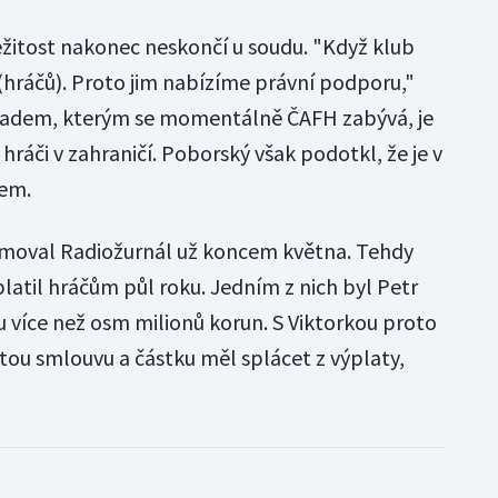
ežitost nakonec neskončí u soudu. "Když klub
i (hráčů). Proto jim nabízíme právní podporu,"
padem, kterým se momentálně ČAFH zabývá, je
áči v zahraničí. Poborský však podotkl, že je v
zem.
moval Radiožurnál už koncem května. Tehdy
latil hráčům půl roku. Jedním z nich byl Petr
u více než osm milionů korun. S Viktorkou proto
ou smlouvu a částku měl splácet z výplaty,