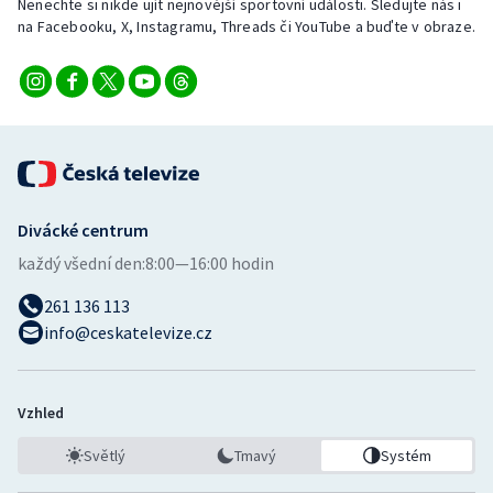
Nenechte si nikde ujít nejnovější sportovní události. Sledujte nás i
Stolní tenis
na Facebooku, X, Instagramu, Threads či YouTube a buďte v obraze.
Triatlon
Veslování
Vodní slalom
Volejbal
Divácké centrum
každý všední den:
8:00—16:00 hodin
Ostatní
261 136 113
info@ceskatelevize.cz
Vzhled
Světlý
Tmavý
Systém