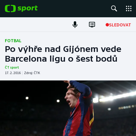
POPULÁRNÍ
SLEDOVAT
Fotbal
FOTBAL
Po výhře nad Gijónem vede
Hokej
Barcelona ligu o šest bodů
Tenis
ČT sport
17. 2. 2016
|
Zdroj:
ČTK
Atletika
Cyklistika
DALŠÍ SPORTY
Americký fotbal
NEPŘEHLÉDNĚTE