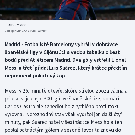
Baseball a softbal
Soutěže
Basketbal
Historické návraty
Lionel Messi
Zdroj:
EMPICS/David Davies
Biatlon
Aplikace ČT sport
Madrid - Fotbalisté Barcelony vyhráli v dohrávce
Boby a skeleton
AZ kvíz
španělské ligy v Gijónu 3:1 a vedou tabulku o šest
bodů před Atléticem Madrid. Dva góly vstřelil Lionel
Box
Messi a třetí přidal Luis Suárez, který krátce předtím
neproměnil pokutový kop.
Curling
Messi v 25. minutě otevřel skóre střelou zpoza vápna a
Dostihy
připsal si jubilejní 300. gól ve španělské lize, domácí
Florbal
Carlos Castro ale zanedlouho z rychlého protiútoku
vyrovnal. Nerozhodný stav však vydržel jen další čtyři
Futsal
minuty, pak Suárez našel v šestnáctce Messiho a ten
poslal patnáctým gólem v sezoně favorita znovu do
Golf