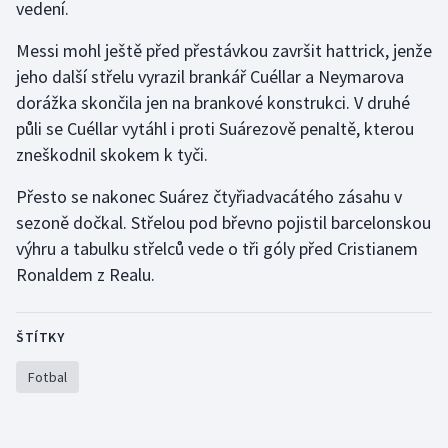
vedení.
Gymnastika
Messi mohl ještě před přestávkou završit hattrick, jenže
jeho další střelu vyrazil brankář Cuéllar a Neymarova
Házená
dorážka skončila jen na brankové konstrukci. V druhé
půli se Cuéllar vytáhl i proti Suárezově penaltě, kterou
Jezdectví
zneškodnil skokem k tyči.
Judo
Přesto se nakonec Suárez čtyřiadvacátého zásahu v
sezoně dočkal. Střelou pod břevno pojistil barcelonskou
Krasobruslení
výhru a tabulku střelců vede o tři góly před Cristianem
Ronaldem z Realu.
Lezení
Lyže a snowboard
ŠTÍTKY
Fotbal
Moderní pětiboj
Motorsport