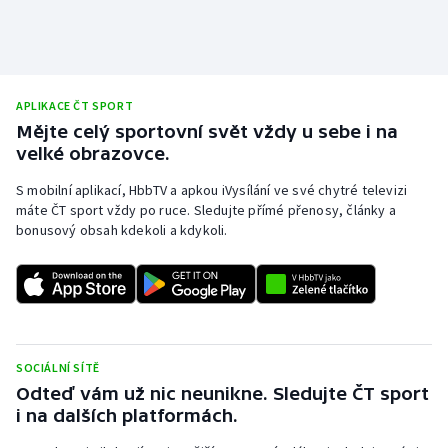
Olympijské hry
Parasport
APLIKACE ČT SPORT
Plavání
Mějte celý sportovní svět vždy u sebe i na
velké obrazovce.
Plážový volejbal
S mobilní aplikací, HbbTV a apkou iVysílání ve své chytré televizi
máte ČT sport vždy po ruce. Sledujte přímé přenosy, články a
Ragby
bonusový obsah kdekoli a kdykoli.
Rychlobruslení
Rychlostní kanoistika
Short track
SOCIÁLNÍ SÍTĚ
Odteď vám už nic neunikne. Sledujte ČT sport
Sportovní střelba
i na dalších platformách.