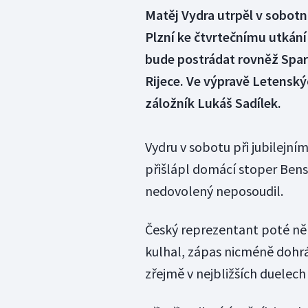
Matěj Vydra utrpěl v sobotn
Plzní ke čtvrtečnímu utkání
bude postrádat rovněž Spart
Rijece. Ve výpravě Letenskýc
záložník Lukáš Sadílek.
Vydru v sobotu při jubilejním
přišlápl domácí stoper Bens
nedovolený neposoudil.
Český reprezentant poté něk
kulhal, zápas nicméně dohrál
zřejmě v nejbližších duelech