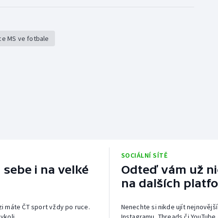
ace MS ve fotbale
SOCIÁLNÍ SÍTĚ
 sebe i na velké
Odteď vám už nic
na dalších platf
izi máte ČT sport vždy po ruce.
Nenechte si nikde ujít nejnovější
ykoli.
Instagramu, Threads či YouTube 