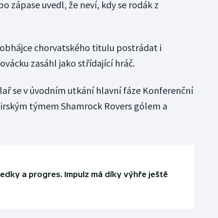
po zápase uvedl, že neví, kdy se rodák z
 obhájce chorvatského titulu postrádat i
ovácku zasáhl jako střídající hráč.
ař se v úvodním utkání hlavní fáze Konferenční
nad irským týmem Shamrock Rovers gólem a
sledky a progres. Impulz má díky výhře ještě