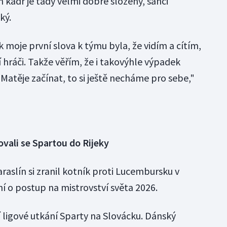
 kádr je tady velmi dobře složený, šanci
ký.
k moje první slova k týmu byla, že vidím a cítím,
í hráči. Takže věřím, že i takovýhle výpadek
atěje začínat, to si ještě necháme pro sebe,"
ovali se Spartou do Rijeky
aslín si zranil kotník proti Lucembursku v
í o postup na mistrovství světa 2026.
 ligové utkání Sparty na Slovácku. Dánský