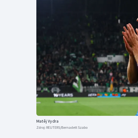
Curling
Dostihy
Florbal
Futsal
Golf
Gymnastika
Matěj Vydra
Zdroj:
REUTERS/Bernadett Szabo