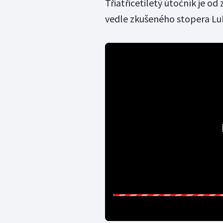
Třiatřicetiletý útočník je o
vedle zkušeného stopera Luká