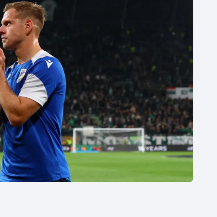
Moderní pětiboj
Triatlon
Motorsport
Veslování
Olympijské hry
Vodní slalom
Parasport
Volejbal
Plavání
Ostatní
Plážový volejbal