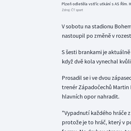
Plzeň odletěla vstříc utkání s AS Řím.
Zdroj:
ČT sport
V sobotu na stadionu Bohem
nastoupil po změně v rozest
S šesti brankami je aktuálně
když dvě kola vynechal kvůli
Prosadil se i ve dvou zápas
trenér Západočechů Martin 
hlavních opor nahradit.
"Vypadnutí každého hráče z 
protože je to hráč, který v