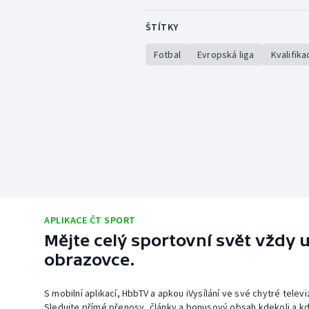
ŠTÍTKY
Fotbal
Evropská liga
Kvalifik
APLIKACE ČT SPORT
Mějte celý sportovní svět vždy u
obrazovce.
S mobilní aplikací, HbbTV a apkou iVysílání ve své chytré telev
Sledujte přímé přenosy, články a bonusový obsah kdekoli a kd