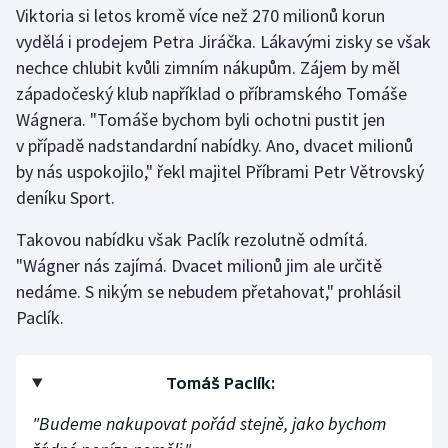
Viktoria si letos kromě více než 270 milionů korun
vydělá i prodejem Petra Jiráčka. Lákavými zisky se však
Gymnastika
nechce chlubit kvůli zimním nákupům. Zájem by měl
západočeský klub například o příbramského Tomáše
Házená
Wágnera. "Tomáše bychom byli ochotni pustit jen
Jezdectví
v případě nadstandardní nabídky. Ano, dvacet milionů
by nás uspokojilo," řekl majitel Příbrami Petr Větrovský
Judo
deníku Sport.
Takovou nabídku však Paclík rezolutně odmítá.
Krasobruslení
"Wágner nás zajímá. Dvacet milionů jim ale určitě
Lezení
nedáme. S nikým se nebudem přetahovat," prohlásil
Paclík.
Lyže a snowboard
Moderní pětiboj
Tomáš Paclík:
"Budeme nakupovat pořád stejně, jako bychom
Motorsport