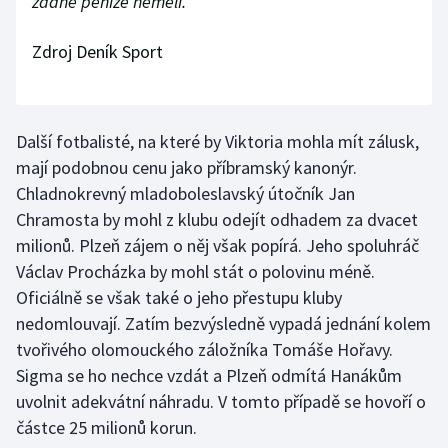
žádné peníze neměli."
Olympijské hry
Zdroj Deník Sport
Parasport
Plavání
Další fotbalisté, na které by Viktoria mohla mít zálusk,
mají podobnou cenu jako příbramský kanonýr.
Plážový volejbal
Chladnokrevný mladoboleslavský útočník Jan
Chramosta by mohl z klubu odejít odhadem za dvacet
Ragby
milionů. Plzeň zájem o něj však popírá. Jeho spoluhráč
Václav Procházka by mohl stát o polovinu méně.
Rychlobruslení
Oficiálně se však také o jeho přestupu kluby
Rychlostní kanoistika
nedomlouvají. Zatím bezvýsledně vypadá jednání kolem
tvořivého olomouckého záložníka Tomáše Hořavy.
Short track
Sigma se ho nechce vzdát a Plzeň odmítá Hanákům
uvolnit adekvátní náhradu. V tomto případě se hovoří o
Sportovní střelba
částce 25 milionů korun.