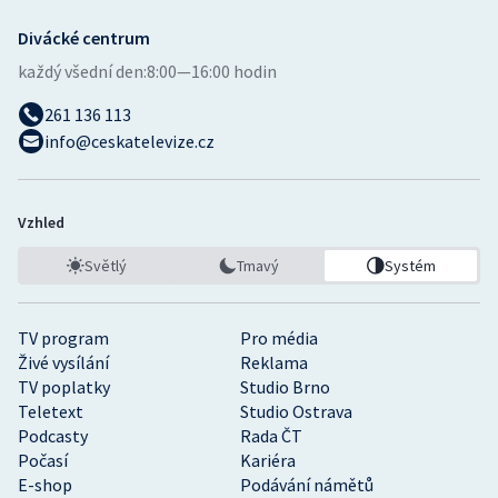
Divácké centrum
každý všední den:
8:00—16:00 hodin
261 136 113
info@ceskatelevize.cz
Vzhled
Světlý
Tmavý
Systém
TV program
Pro média
Živé vysílání
Reklama
TV poplatky
Studio Brno
Teletext
Studio Ostrava
Podcasty
Rada ČT
Počasí
Kariéra
E-shop
Podávání námětů