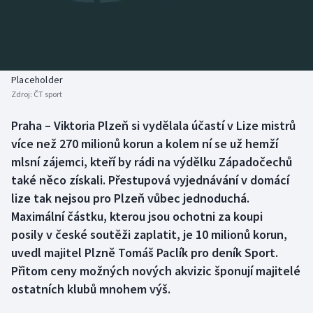
Baseball a softbal
Soutěže
Basketbal
Historické návraty
Biatlon
Aplikace ČT sport
Placeholder
Zdroj:
ČT sport
Boby a skeleton
AZ kvíz
Praha – Viktoria Plzeň si vydělala účastí v Lize mistrů
více než 270 milionů korun a kolem ní se už hemží
Box
mlsní zájemci, kteří by rádi na výdělku Západočechů
Curling
také něco získali. Přestupová vyjednávání v domácí
lize tak nejsou pro Plzeň vůbec jednoduchá.
Dostihy
Maximální částku, kterou jsou ochotni za koupi
posily v české soutěži zaplatit, je 10 milionů korun,
Florbal
uvedl majitel Plzně Tomáš Paclík pro deník Sport.
Přitom ceny možných nových akvizic šponují majitelé
Futsal
ostatních klubů mnohem výš.
Golf