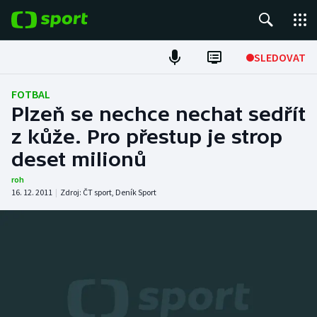
POPULÁRNÍ
SLEDOVAT
Fotbal
FOTBAL
Plzeň se nechce nechat sedřít
Hokej
z kůže. Pro přestup je strop
deset milionů
Tenis
roh
Atletika
16. 12. 2011
|
Zdroj:
ČT sport
,
Deník Sport
Cyklistika
DALŠÍ SPORTY
Americký fotbal
NEPŘEHLÉDNĚTE