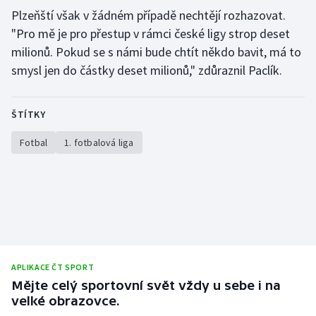
Stolní tenis
Plzeňští však v žádném případě nechtějí rozhazovat.
"Pro mě je pro přestup v rámci české ligy strop deset
Triatlon
milionů. Pokud se s námi bude chtít někdo bavit, má to
smysl jen do částky deset milionů," zdůraznil Paclík.
Veslování
Vodní slalom
ŠTÍTKY
Fotbal
1. fotbalová liga
Volejbal
Ostatní
APLIKACE ČT SPORT
Mějte celý sportovní svět vždy u sebe i na
velké obrazovce.