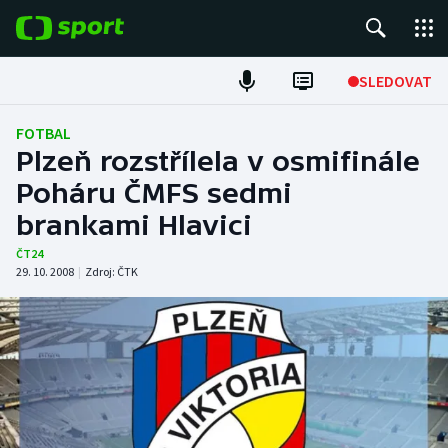
POPULÁRNÍ
SLEDOVAT
Fotbal
FOTBAL
Plzeň rozstřílela v osmifinále
Hokej
Poháru ČMFS sedmi
brankami Hlavici
Tenis
ČT24
Atletika
29. 10. 2008
|
Zdroj:
ČTK
Cyklistika
DALŠÍ SPORTY
Americký fotbal
NEPŘEHLÉDNĚTE