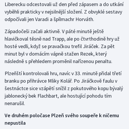
Liberecku odcestovali už den před zápasem a do utkání
vyběhli prakticky v nejsilnější složení. Z obvyklé sestavy
Gymnastika
odpočívali jen Varadi a špílmachr Horváth.
Házená
Západočeši začali aktivně. V páté minutě ještě
hlavičkoval těsně nad Trapp, ale po čtvrthodině hry už
Jezdectví
hosté vedli, když se pravačkou trefil Jiráček. Za pět
minut byl v domácím vápně stažen Rezek, který
Judo
následně s přehledem proměnil nařízenou penaltu.
Krasobruslení
Plzeňští kontrolovali hru, navíc v 33. minutě přidal třetí
branku po přihrávce Mliky Kolář. Po Jiráčkově faulu v
Lezení
šestnáctce sice vzápětí snížil z pokutového kopu bývalý
jablonecký bek Flachbart, ale hostující pohodu tím
Lyže a snowboard
nenarušil.
Moderní pětiboj
Ve druhém poločase Plzeň svého soupeře k ničemu
nepustila
Motorsport