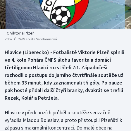
Baseball a softbal
Soutěže
Basketbal
Historické návraty
Biatlon
Aplikace ČT sport
FC Viktoria Plzeň
Zdroj:
ČT24/Markéta Sandanusová
Boby a skeleton
AZ kvíz
Hlavice (Liberecko) - Fotbalisté Viktorie Plzeň splnili
ve 4. kole Poháru ČMFS úlohu favorita a domácí
Box
třetiligovou Hlavici rozstříleli 7:1. Západočeši
Curling
rozhodli o postupu do jarního čtvrtfinále soutěže už
během 33 minut, kdy zaznamenali tři góly. Po pauze
Dostihy
pak hosté přidali další čtyři branky, dvakrát se trefili
Rezek, Kolář a Petržela.
Florbal
Hlavice v předchozích průběhu soutěže senzačně
Futsal
vyřadila Mladou Boleslav, a proto přistoupili Plzeňští k
zápasu s maximální koncentrací. Do malé obce na
Golf