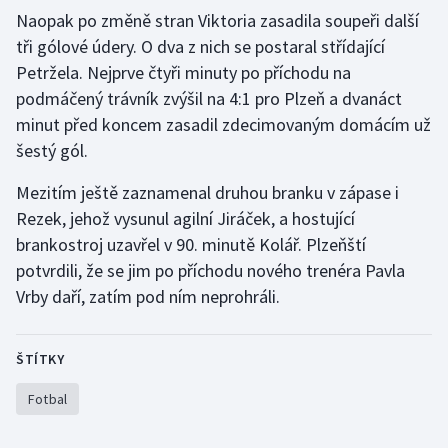
Naopak po změně stran Viktoria zasadila soupeři další
Olympijské hry
tři gólové údery. O dva z nich se postaral střídající
Petržela. Nejprve čtyři minuty po příchodu na
Parasport
podmáčený trávník zvýšil na 4:1 pro Plzeň a dvanáct
minut před koncem zasadil zdecimovaným domácím už
Plavání
šestý gól.
Plážový volejbal
Mezitím ještě zaznamenal druhou branku v zápase i
Rezek, jehož vysunul agilní Jiráček, a hostující
Ragby
brankostroj uzavřel v 90. minutě Kolář. Plzeňští
potvrdili, že se jim po příchodu nového trenéra Pavla
Rychlobruslení
Vrby daří, zatím pod ním neprohráli.
Rychlostní kanoistika
ŠTÍTKY
Short track
Fotbal
Sportovní střelba