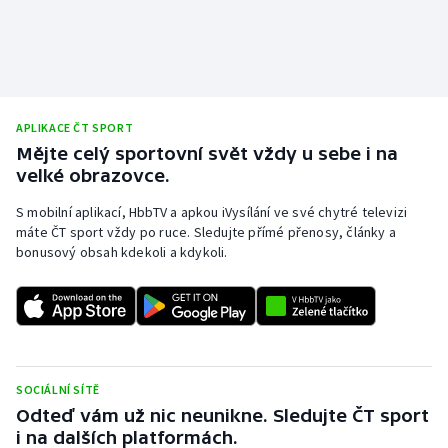
Stolní tenis
Triatlon
Veslování
APLIKACE ČT SPORT
Mějte celý sportovní svět vždy u sebe i na
Vodní slalom
velké obrazovce.
Volejbal
S mobilní aplikací, HbbTV a apkou iVysílání ve své chytré televizi
máte ČT sport vždy po ruce. Sledujte přímé přenosy, články a
bonusový obsah kdekoli a kdykoli.
Ostatní
SOCIÁLNÍ SÍTĚ
Odteď vám už nic neunikne. Sledujte ČT sport
i na dalších platformách.