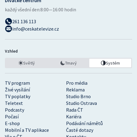
Divácké centrum
každý všední den:
8:00—16:00 hodin
261 136 113
info@ceskatelevize.cz
Vzhled
Světlý
Tmavý
Systém
TV program
Pro média
Živé vysílání
Reklama
TV poplatky
Studio Brno
Teletext
Studio Ostrava
Podcasty
Rada ČT
Počasí
Kariéra
E-shop
Podávání námětů
Mobilní a TV aplikace
Časté dotazy
Vše o ČT
Kontakty