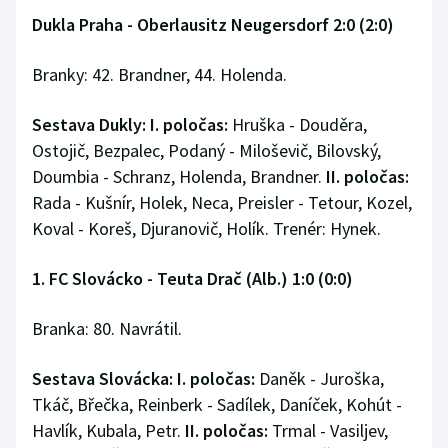
Dukla Praha - Oberlausitz Neugersdorf 2:0 (2:0)
Branky: 42. Brandner, 44. Holenda.
Sestava Dukly: I. poločas:
Hruška - Douděra,
Ostojič, Bezpalec, Podaný - Miloševič, Bilovský,
Doumbia - Schranz, Holenda, Brandner.
II. poločas:
Rada - Kušnír, Holek, Neca, Preisler - Tetour, Kozel,
Koval - Koreš, Djuranovič, Holík. Trenér: Hynek.
1. FC Slovácko - Teuta Drač (Alb.) 1:0 (0:0)
Branka: 80. Navrátil.
Sestava Slovácka: I. poločas:
Daněk - Juroška,
Tkáč, Břečka, Reinberk - Sadílek, Daníček, Kohút -
Havlík, Kubala, Petr.
II. poločas:
Trmal - Vasiljev,