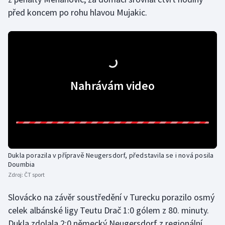
před koncem po rohu hlavou Mujakic.
Nahrávám video
Dukla porazila v přípravě Neugersdorf, představila se i nová posila
Doumbia
Zdroj:
ČT sport
Slovácko na závěr soustředění v Turecku porazilo osmý
celek albánské ligy Teutu Drač 1:0 gólem z 80. minuty.
Dukla zdolala 2:0 německý Neugersdorf z regionální