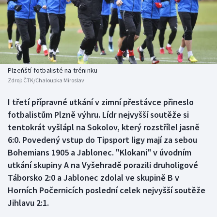
Baseball a softbal
Soutěže
Basketbal
Historické návraty
Biatlon
Aplikace ČT sport
Plzeňští fotbalisté na tréninku
Boby a skeleton
AZ kvíz
Zdroj:
ČTK/Chaloupka Miroslav
Box
I třetí přípravné utkání v zimní přestávce přineslo
fotbalistům Plzně výhru. Lídr nejvyšší soutěže si
Curling
tentokrát vyšlápl na Sokolov, který rozstřílel jasně
6:0. Povedený vstup do Tipsport ligy mají za sebou
Dostihy
Bohemians 1905 a Jablonec. "Klokani" v úvodním
utkání skupiny A na Vyšehradě porazili druholigové
Florbal
Táborsko 2:0 a Jablonec zdolal ve skupině B v
Horních Počernicích poslední celek nejvyšší soutěže
Futsal
Jihlavu 2:1.
Golf