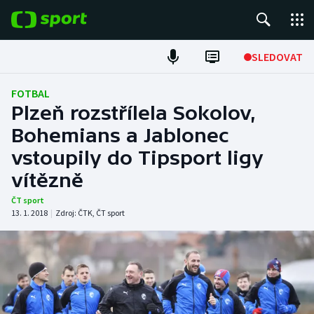
POPULÁRNÍ
SLEDOVAT
Fotbal
FOTBAL
Plzeň rozstřílela Sokolov,
Hokej
Bohemians a Jablonec
vstoupily do Tipsport ligy
Tenis
vítězně
Atletika
ČT sport
13. 1. 2018
|
Zdroj:
ČTK
,
ČT sport
Cyklistika
DALŠÍ SPORTY
Americký fotbal
NEPŘEHLÉDNĚTE