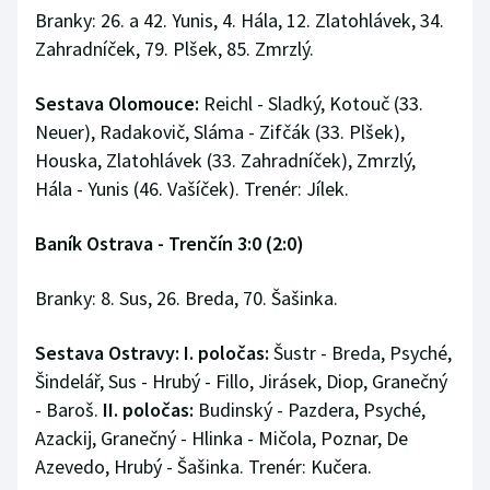
Branky: 26. a 42. Yunis, 4. Hála, 12. Zlatohlávek, 34.
Zahradníček, 79. Plšek, 85. Zmrzlý.
Sestava Olomouce:
Reichl - Sladký, Kotouč (33.
Neuer), Radakovič, Sláma - Zifčák (33. Plšek),
Houska, Zlatohlávek (33. Zahradníček), Zmrzlý,
Hála - Yunis (46. Vašíček). Trenér: Jílek.
Baník Ostrava - Trenčín 3:0 (2:0)
Branky: 8. Sus, 26. Breda, 70. Šašinka.
Sestava Ostravy: I. poločas:
Šustr - Breda, Psyché,
Šindelář, Sus - Hrubý - Fillo, Jirásek, Diop, Granečný
- Baroš.
II. poločas:
Budinský - Pazdera, Psyché,
Azackij, Granečný - Hlinka - Mičola, Poznar, De
Azevedo, Hrubý - Šašinka. Trenér: Kučera.