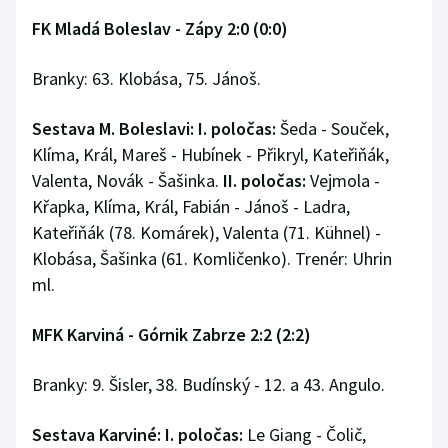
FK Mladá Boleslav - Zápy 2:0 (0:0)
Branky: 63. Klobása, 75. Jánoš.
Sestava M. Boleslavi: I. poločas:
Šeda - Souček,
Klíma, Král, Mareš - Hubínek - Přikryl, Kateřiňák,
Valenta, Novák - Šašinka.
II. poločas:
Vejmola -
Křapka, Klíma, Král, Fabián - Jánoš - Ladra,
Kateřiňák (78. Komárek), Valenta (71. Kühnel) -
Klobása, Šašinka (61. Komličenko). Trenér: Uhrin
ml.
MFK Karviná - Górnik Zabrze 2:2 (2:2)
Branky: 9. Šisler, 38. Budínský - 12. a 43. Angulo.
Sestava Karviné: I. poločas:
Le Giang - Čolič,