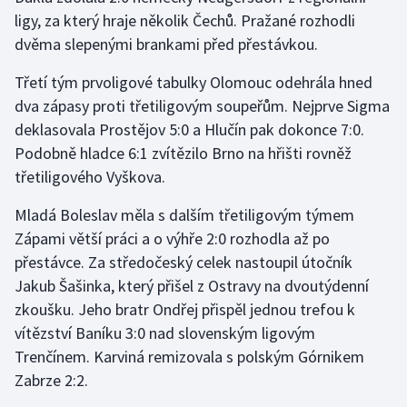
ligy, za který hraje několik Čechů. Pražané rozhodli
dvěma slepenými brankami před přestávkou.
Třetí tým prvoligové tabulky Olomouc odehrála hned
dva zápasy proti třetiligovým soupeřům. Nejprve Sigma
deklasovala Prostějov 5:0 a Hlučín pak dokonce 7:0.
Podobně hladce 6:1 zvítězilo Brno na hřišti rovněž
třetiligového Vyškova.
Mladá Boleslav měla s dalším třetiligovým týmem
Zápami větší práci a o výhře 2:0 rozhodla až po
přestávce. Za středočeský celek nastoupil útočník
Jakub Šašinka, který přišel z Ostravy na dvoutýdenní
zkoušku. Jeho bratr Ondřej přispěl jednou trefou k
vítězství Baníku 3:0 nad slovenským ligovým
Trenčínem. Karviná remizovala s polským Górnikem
Zabrze 2:2.