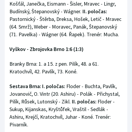
Košťál, Janečka, Eismann - Šisler, Mravec - Lingr,
Budínský, Štepanovský - Wágner.
II. poločas:
Pastornický - Štěrba, Dreksa, Hošek, Letič - Mravec
(64. Smrž), Weber - Moravec, Panák, Štepanovský
(71. Pavelka) - Wágner (64. Řapek). Trenér: Mucha.
Vyškov - Zbrojovka Brno 1:6 (1:3)
Branky Brna: 1. a 15. z pen. Pilík, 48. a 61.
Kratochvíl, 42. Pavlík, 73. Koné.
Sestava Brna: I. poločas:
Floder - Buchta, Pavlík,
Jovanovič, O. Vintr (20. Ashiru) - Polák - Přichystal,
Pilík, Růsek, Lutonský - Zikl.
II. poločas:
Floder -
Sukup, Kijanskas, Kryštůfek, Vraštil - Sedlák -
Ashiru, Krejčí, Kratochvíl, Juhar - Koné. Trenér:
Pivarník.