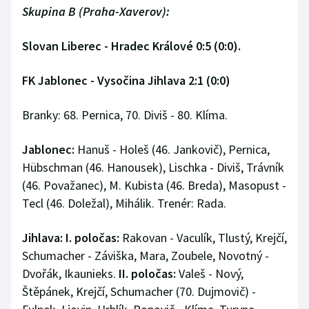
Skupina B (Praha-Xaverov):
Slovan Liberec - Hradec Králové 0:5 (0:0).
FK Jablonec - Vysočina Jihlava 2:1 (0:0)
Branky: 68. Pernica, 70. Diviš - 80. Klíma.
Jablonec:
Hanuš - Holeš (46. Jankovič), Pernica,
Hübschman (46. Hanousek), Lischka - Diviš, Trávník
(46. Považanec), M. Kubista (46. Breda), Masopust -
Tecl (46. Doležal), Mihálik. Trenér: Rada.
Jihlava:
I. poločas:
Rakovan - Vaculík, Tlustý, Krejčí,
Schumacher - Záviška, Mara, Zoubele, Novotný -
Dvořák, Ikaunieks.
II. poločas:
Valeš - Nový,
Štěpánek, Krejčí, Schumacher (70. Dujmovič) -