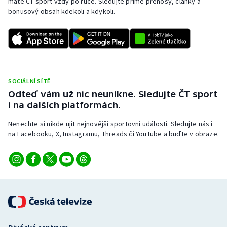
máte ČT sport vždy po ruce. Sledujte přímé přenosy, články a
bonusový obsah kdekoli a kdykoli.
SOCIÁLNÍ SÍTĚ
Odteď vám už nic neunikne. Sledujte ČT sport
i na dalších platformách.
Nenechte si nikde ujít nejnovější sportovní události. Sledujte nás i
na Facebooku, X, Instagramu, Threads či YouTube a buďte v obraze.