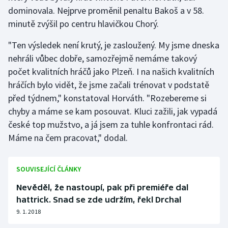
dominovala. Nejprve proměnil penaltu Bakoš a v 58.
Olympijské hry
minutě zvýšil po centru hlavičkou Chorý.
Parasport
"Ten výsledek není krutý, je zasloužený. My jsme dneska
nehráli vůbec dobře, samozřejmě nemáme takový
Plavání
počet kvalitních hráčů jako Plzeň. I na našich kvalitních
hráčích bylo vidět, že jsme začali trénovat v podstatě
Plážový volejbal
před týdnem," konstatoval Horváth. "Rozebereme si
chyby a máme se kam posouvat. Kluci zažili, jak vypadá
Ragby
české top mužstvo, a já jsem za tuhle konfrontaci rád.
Máme na čem pracovat," dodal.
Rychlobruslení
Rychlostní kanoistika
SOUVISEJÍCÍ ČLÁNKY
Short track
Nevěděl, že nastoupí, pak při premiéře dal
hattrick. Snad se zde udržím, řekl Drchal
Sportovní střelba
9. 1. 2018