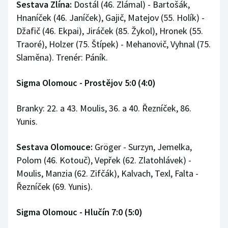
Sestava Zlína:
Dostál (46. Zlámal) - Bartošák,
Hnaníček (46. Janíček), Gajič, Matejov (55. Holík) -
Džafič (46. Ekpai), Jiráček (85. Žykol), Hronek (55.
Traoré), Holzer (75. Štípek) - Mehanovič, Vyhnal (75.
Slaměna). Trenér: Páník.
Sigma Olomouc - Prostějov 5:0 (4:0)
Branky: 22. a 43. Moulis, 36. a 40. Řezníček, 86.
Yunis.
Sestava Olomouce:
Gröger - Surzyn, Jemelka,
Polom (46. Kotouč), Vepřek (62. Zlatohlávek) -
Moulis, Manzia (62. Zifčák), Kalvach, Texl, Falta -
Řezníček (69. Yunis).
Sigma Olomouc - Hlučín 7:0 (5:0)