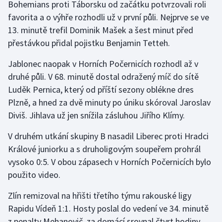
Bohemians proti Táborsku od začátku potvrzovali roli
favorita a o výhře rozhodli už v první půli. Nejprve se ve
13. minutě trefil Dominik Mašek a šest minut před
přestávkou přidal pojistku Benjamin Tetteh.
Jablonec naopak v Horních Počernicích rozhodl až v
druhé půli. V 68. minutě dostal odražený míč do sítě
Luděk Pernica, který od příští sezony oblékne dres
Plzně, a hned za dvě minuty po úniku skóroval Jaroslav
Diviš. Jihlava už jen snížila zásluhou Jiřího Klímy.
V druhém utkání skupiny B nasadil Liberec proti Hradci
Králové juniorku a s druholigovým soupeřem prohrál
vysoko 0:5. V obou zápasech v Horních Počernicích bylo
použito video.
Zlín remizoval na hřišti třetího týmu rakouské ligy
Rapidu Vídeň 1:1. Hosty poslal do vedení ve 34. minutě
z penalty Mehanovič, za domácí srovnal čtvrt hodiny