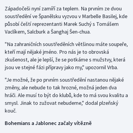
Stolní tenis
Západočeši nyní zamíří za teplem. Na prvním ze dvou
soustředění ve Španělsku vyzvou v Marbelle Basilej, kde
Triatlon
působí čeští reprezentanti Marek Suchý s Tomášem
Vaclíkem, Salcburk a Šanghaj Šen-chua.
Veslování
"Na zahraničních soustředěních většinou máte soupeře,
Vodní slalom
kteří mají nějaké jméno. Pro nás je to obrovská
zkušenost, ale je lepší, že se potkáme s mužstvy, která
Volejbal
jsou ve stejné fázi přípravy jako my," upozornil Vrba.
Ostatní
"Je možné, že po prvním soustředění nastanou nějaké
změny, ale nebude to tak hrozné, možná jeden dva
hráči. Ale musí to být do klubů, kde to má svou kvalitu a
smysl. Jinak to zužovat nebudeme," dodal plzeňský
kouč.
Bohemians a Jablonec začaly vítězně