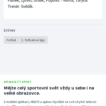
Fulnek, Ljovin, Urblík, Popovič - Klíma, Turyna.
Trenér: Svědík.
ŠTÍTKY
Fotbal
1. fotbalová liga
APLIKACE ČT SPORT
Mějte celý sportovní svět vždy u sebe i na
velké obrazovce.
S mobilní aplikací, HbbTV a apkou iVysílání ve své chytré televizi