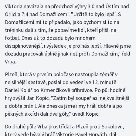
Viktoria navázala na předchozí výhry 3:0 nad Ústím nad
Orlicí a 7:4 nad Domažlicemi. "Určitě to bylo lepší. S
Gymnastika
Domažlicemi mi to připadalo, jako bychom si to na
Házená
tréninku dali s tím, že pobavíme lidi, kteří přišli na
fotbal. Dnes už to dozadu bylo mnohem
Jezdectví
disciplinovanější, i výsledek je pro nás lepší. Hlavně jsme
dozadu pracovali úplně jinak než proti Domažlicím," řekl
Judo
Vrba.
Krasobruslení
Plzeň, která v prvním poločase nastoupila téměř v
nejsilnější sestavě, poslal do vedení ve 12. minutě
Lezení
Daniel Kolář po Krmenčíkově přihrávce. Po půl hodině
hry zvýšil Jan Kopic. "Zatím byl soupeř asi nejkvalitnější
Lyže a snowboard
a dobře bránil. Ale dneska jsme i my hráli dobře a po
pěkných akcích dali dva góly," uvedl Kopic.
Moderní pětiboj
Do druhé půle Vrba prostřídal a Plzeň proti Sokolovu,
Motorsport
který vede bývalý hráč Viktorie Pavel Horváth, dál