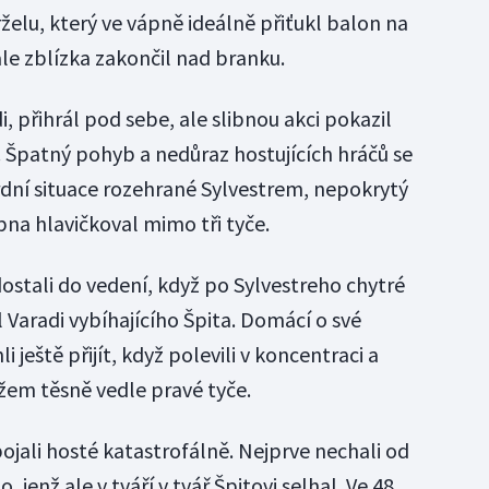
želu, který ve vápně ideálně přiťukl balon na
le zblízka zakončil nad branku.
, přihrál pod sebe, ale slibnou akci pokazil
Špatný pohyb a nedůraz hostujících hráčů se
ardní situace rozehrané Sylvestrem, nepokrytý
na hlavičkoval mimo tři tyče.
ostali do vedení, když po Sylvestreho chytré
l Varadi vybíhajícího Špita. Domácí o své
ještě přijít, když polevili v koncentraci a
ížem těsně vedle pravé tyče.
jali hosté katastrofálně. Nejprve nechali od
 jenž ale v tváří v tvář Špitovi selhal. Ve 48.