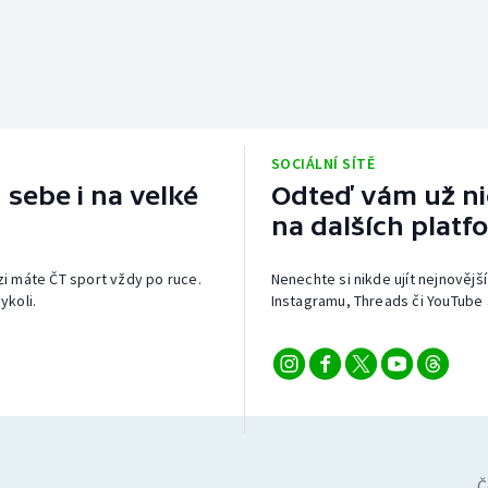
SOCIÁLNÍ SÍTĚ
 sebe i na velké
Odteď vám už nic
na dalších platf
izi máte ČT sport vždy po ruce.
Nenechte si nikde ujít nejnovější
ykoli.
Instagramu, Threads či YouTube 
Č