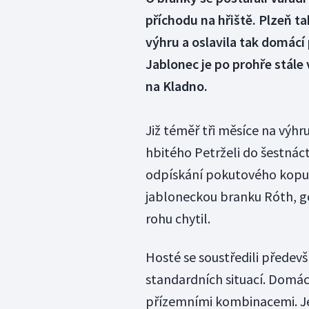
příchodu na hřiště. Plzeň ta
výhru a oslavila tak domácí
Jablonec je po prohře stále
na Kladno.
Již téměř tři měsíce na výhru
hbitého Petrželi do šestnáct
odpískání pokutového kopu. Z
jabloneckou branku Róth, gó
rohu chytil.
Hosté se soustředili předev
standardních situací. Domá
přízemními kombinacemi. Jedn