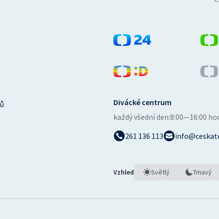
Divácké centrum
ů
každý všední den:
8:00—16:00 ho
261 136 113
info@ceskate
Vzhled
Světlý
Tmavý