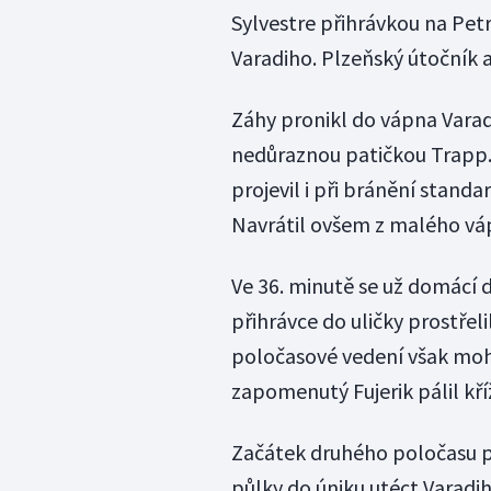
Sylvestre přihrávkou na Petr
Varadiho. Plzeňský útočník a
Záhy pronikl do vápna Varadi
nedůraznou patičkou Trapp. 
projevil i při bránění stand
Navrátil ovšem z malého váp
Ve 36. minutě se už domácí d
přihrávce do uličky prostřeli
poločasové vedení však mohli 
zapomenutý Fujerik pálil kř
Začátek druhého poločasu po
půlky do úniku utéct Varadiho,