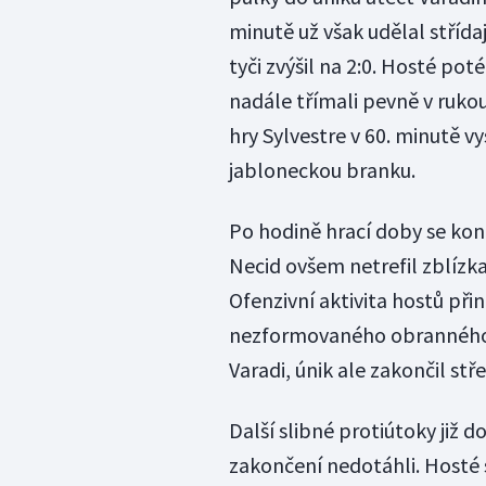
minutě už však udělal střída
tyči zvýšil na 2:0. Hosté po
nadále třímali pevně v rukou
hry Sylvestre v 60. minutě vy
jabloneckou branku.
Po hodině hrací doby se kon
Necid ovšem netrefil zblízka
Ofenzivní aktivita hostů př
nezformovaného obranného b
Varadi, únik ale zakončil stř
Další slibné protiútoky již
zakončení nedotáhli. Hosté