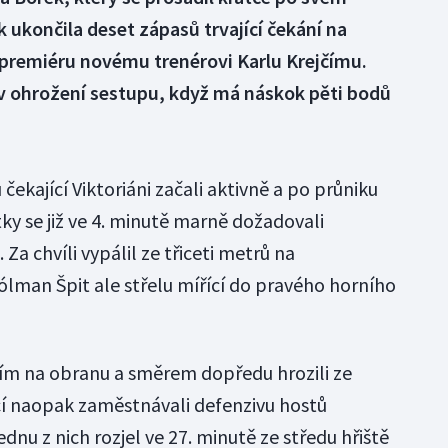
k ukončila deset zápasů trvající čekání na
 premiéru novému trenérovi Karlu Krejčímu.
 v ohrožení sestupu, když má náskok pěti bodů
 čekající Viktoriáni začali aktivně a po průniku
ky se již ve 4. minutě marně dožadovali
a chvíli vypálil ze třiceti metrů na
lman Špit ale střelu mířící do pravého horního
ším na obranu a směrem dopředu hrozili ze
cí naopak zaměstnávali defenzivu hostů
u z nich rozjel ve 27. minutě ze středu hřiště