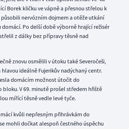
jící Borek kličku ve vápně a přesnou střelou k
té působili nervózním dojmem a otěže utkání
 domácí. Po delší době výborně hrající režisér
střelil z dálky bez přípravy těsně nad
ečně znovu osmělili v útoku také Severočeši,
 hlavou ideálně Fujerikův nadýchaný centr.
inesla domácím možnost útočit do
loku. V 69. minutě prošel středem hřiště
elou mířící těsně vedle levé tyče.
 domácí kvůli nepřesným přihrávkám do
 se mohli dočkat alespoň čestného úspěchu