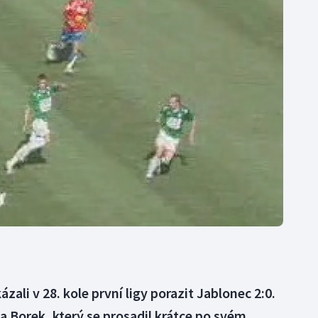
Moderní pětiboj
Triatlon
Motorsport
Veslování
Olympijské hry
Vodní slalom
Parasport
Volejbal
Plavání
Ostatní
Plážový volejbal
zali v 28. kole první ligy porazit Jablonec 2:0.
 a Borek, který se prosadil krátce po svém