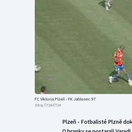
Curling
Dostihy
Florbal
Futsal
Golf
Gymnastika
FC Viktoria Plzeň - FK Jablonec 97
Zdroj:
ČT24/ČT24
Plzeň - Fotbalisté Plzně doká
O branky se postarali Varadi