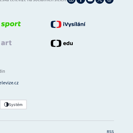
din
levize.cz
Systém
RSS