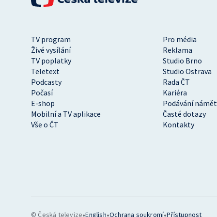
TV program
Pro média
Živé vysílání
Reklama
TV poplatky
Studio Brno
Teletext
Studio Ostrava
Podcasty
Rada ČT
Počasí
Kariéra
E-shop
Podávání námět
Mobilní a TV aplikace
Časté dotazy
Vše o ČT
Kontakty
•
•
•
© Česká televize
English
Ochrana soukromí
Přístupnost