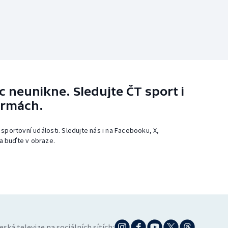
 neunikne. Sledujte ČT sport i
ormách.
 sportovní události. Sledujte nás i na Facebooku, X,
a buďte v obraze.
eská televize na sociálních sítích: