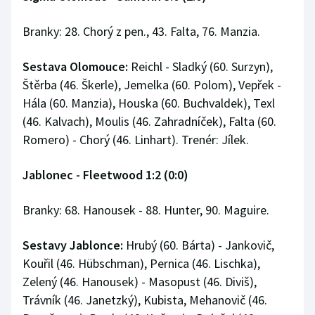
Branky: 28. Chorý z pen., 43. Falta, 76. Manzia.
Sestava Olomouce:
Reichl - Sladký (60. Surzyn),
Štěrba (46. Škerle), Jemelka (60. Polom), Vepřek -
Hála (60. Manzia), Houska (60. Buchvaldek), Texl
(46. Kalvach), Moulis (46. Zahradníček), Falta (60.
Romero) - Chorý (46. Linhart). Trenér: Jílek.
Jablonec - Fleetwood 1:2 (0:0)
Branky: 68. Hanousek - 88. Hunter, 90. Maguire.
Sestavy Jablonce:
Hrubý (60. Bárta) - Jankovič,
Kouřil (46. Hübschman), Pernica (46. Lischka),
Zelený (46. Hanousek) - Masopust (46. Diviš),
Trávník (46. Janetzký), Kubista, Mehanovič (46.