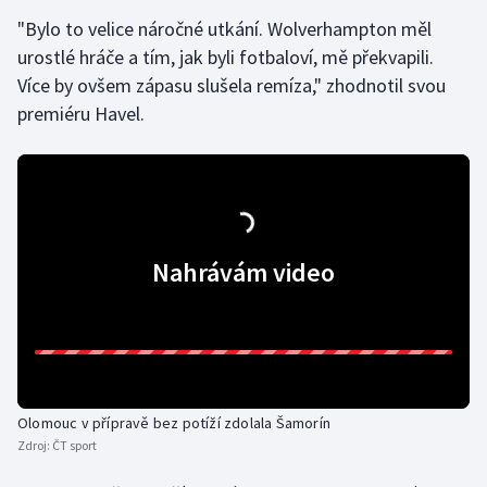
"Bylo to velice náročné utkání. Wolverhampton měl
Moderní pětiboj
urostlé hráče a tím, jak byli fotbaloví, mě překvapili.
Více by ovšem zápasu slušela remíza," zhodnotil svou
Motorsport
premiéru Havel.
Olympijské hry
Parasport
Plavání
Nahrávám video
Plážový volejbal
Ragby
Rychlobruslení
Olomouc v přípravě bez potíží zdolala Šamorín
Zdroj:
ČT sport
Rychlostní kanoistika