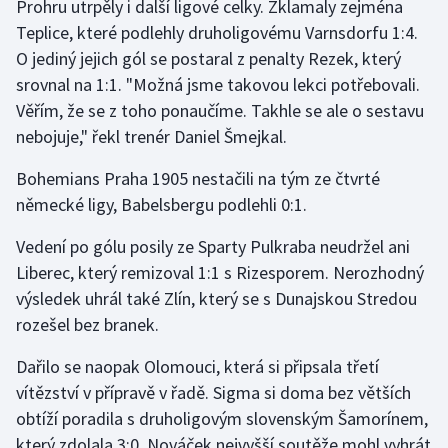
Prohru utrpěly i další ligové celky. Zklamaly zejména
Short track
Teplice, které podlehly druholigovému Varnsdorfu 1:4.
O jediný jejich gól se postaral z penalty Rezek, který
Sportovní střelba
srovnal na 1:1. "Možná jsme takovou lekci potřebovali.
Věřím, že se z toho ponaučíme. Takhle se ale o sestavu
Stolní tenis
nebojuje," řekl trenér Daniel Šmejkal.
Triatlon
Bohemians Praha 1905 nestačili na tým ze čtvrté
německé ligy, Babelsbergu podlehli 0:1.
Veslování
Vedení po gólu posily ze Sparty Pulkraba neudržel ani
Vodní slalom
Liberec, který remizoval 1:1 s Rizesporem. Nerozhodný
výsledek uhrál také Zlín, který se s Dunajskou Stredou
Volejbal
rozešel bez branek.
Ostatní
Dařilo se naopak Olomouci, která si připsala třetí
vítězství v přípravě v řadě. Sigma si doma bez větších
obtíží poradila s druholigovým slovenským Šamorínem,
který zdolala 3:0. Nováček nejvyšší soutěže mohl vyhrát