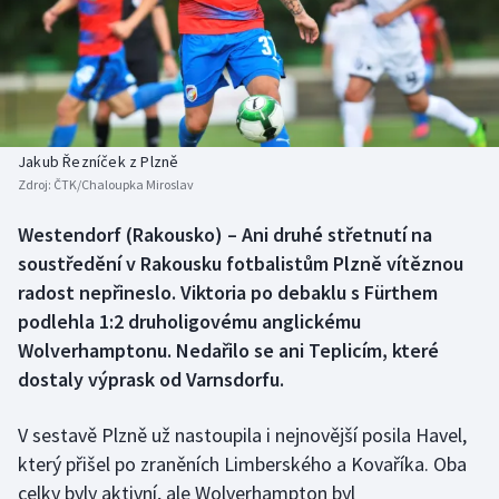
Atletika
Soutěže
Baseball a softbal
Historické návraty
Basketbal
Aplikace ČT sport
Jakub Řezníček z Plzně
Biatlon
AZ kvíz
Zdroj:
ČTK/Chaloupka Miroslav
Boby a skeleton
Westendorf (Rakousko) – Ani druhé střetnutí na
soustředění v Rakousku fotbalistům Plzně vítěznou
Box
radost nepřineslo. Viktoria po debaklu s Fürthem
podlehla 1:2 druholigovému anglickému
Curling
Wolverhamptonu. Nedařilo se ani Teplicím, které
dostaly výprask od Varnsdorfu.
Cyklistika
V sestavě Plzně už nastoupila i nejnovější posila Havel,
Dostihy
který přišel po zraněních Limberského a Kovaříka. Oba
celky byly aktivní, ale Wolverhampton byl
Florbal