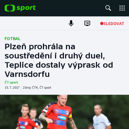
POPULÁRNÍ
SLEDOVAT
ME v atletice
FOTBAL
Plzeň prohrála na
ME v plavání
soustředění i druhý duel,
Teplice dostaly výprask od
Fotbal
Varnsdorfu
Hokej
ČT sport
15. 7. 2017
|
Zdroj:
ČTK
,
ČT sport
Tenis
DALŠÍ SPORTY
Americký fotbal
NEPŘEHLÉDNĚTE