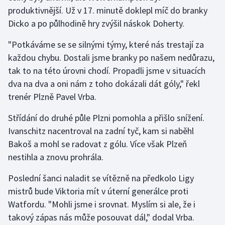
produktivnější. Už v 17. minutě doklepl míč do branky
Dicko a po půlhodině hry zvýšil náskok Doherty.
Futsal
"Potkáváme se se silnými týmy, které nás trestají za
Golf
každou chybu. Dostali jsme branky po našem nedůrazu,
tak to na této úrovni chodí. Propadli jsme v situacích
Gymnastika
dva na dva a oni nám z toho dokázali dát góly," řekl
Házená
trenér Plzně Pavel Vrba.
Střídání do druhé půle Plzni pomohla a přišlo snížení.
Jezdectví
Ivanschitz nacentroval na zadní tyč, kam si naběhl
Bakoš a mohl se radovat z gólu. Více však Plzeň
Judo
nestihla a znovu prohrála.
Krasobruslení
Poslední šanci naladit se vítězně na předkolo Ligy
mistrů bude Viktoria mít v úterní generálce proti
Lezení
Watfordu. "Mohli jsme i srovnat. Myslím si ale, že i
Lyže a snowboard
takový zápas nás může posouvat dál," dodal Vrba.