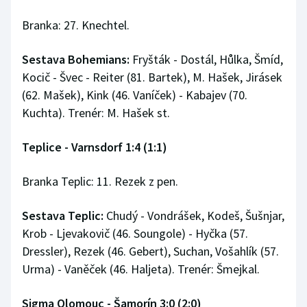
Branka: 27. Knechtel.
Sestava Bohemians:
Fryšták - Dostál, Hůlka, Šmíd,
Kocič - Švec - Reiter (81. Bartek), M. Hašek, Jirásek
(62. Mašek), Kink (46. Vaníček) - Kabajev (70.
Kuchta). Trenér: M. Hašek st.
Teplice - Varnsdorf 1:4 (1:1)
Branka Teplic: 11. Rezek z pen.
Sestava Teplic:
Chudý - Vondrášek, Kodeš, Šušnjar,
Krob - Ljevakovič (46. Soungole) - Hyčka (57.
Dressler), Rezek (46. Gebert), Suchan, Vošahlík (57.
Urma) - Vaněček (46. Haljeta). Trenér: Šmejkal.
Sigma Olomouc - Šamorín 3:0 (2:0)