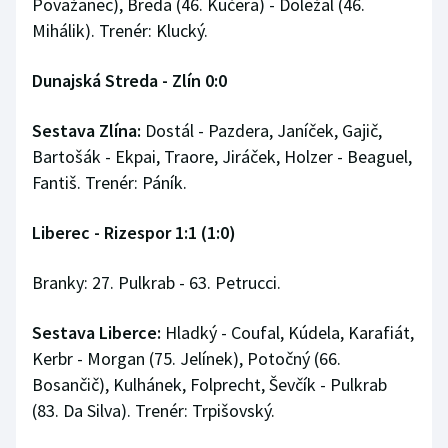
Považanec), Breda (46. Kučera) - Doležal (46.
Mihálik). Trenér: Klucký.
Dunajská Streda - Zlín 0:0
Sestava Zlína:
Dostál - Pazdera, Janíček, Gajič,
Bartošák - Ekpai, Traore, Jiráček, Holzer - Beaguel,
Fantiš. Trenér: Páník.
Liberec - Rizespor 1:1 (1:0)
Branky: 27. Pulkrab - 63. Petrucci.
Sestava Liberce:
Hladký - Coufal, Kúdela, Karafiát,
Kerbr - Morgan (75. Jelínek), Potočný (66.
Bosančič), Kulhánek, Folprecht, Ševčík - Pulkrab
(83. Da Silva). Trenér: Trpišovský.