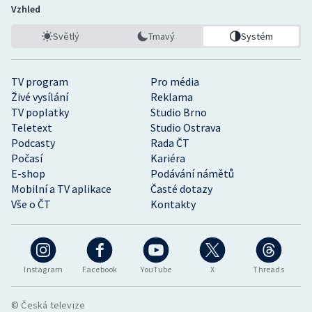
Vzhled
Světlý
Tmavý
Systém
TV program
Pro média
Živé vysílání
Reklama
TV poplatky
Studio Brno
Teletext
Studio Ostrava
Podcasty
Rada ČT
Počasí
Kariéra
E-shop
Podávání námětů
Mobilní a TV aplikace
Časté dotazy
Vše o ČT
Kontakty
Instagram
Facebook
YouTube
X
Threads
© Česká televize