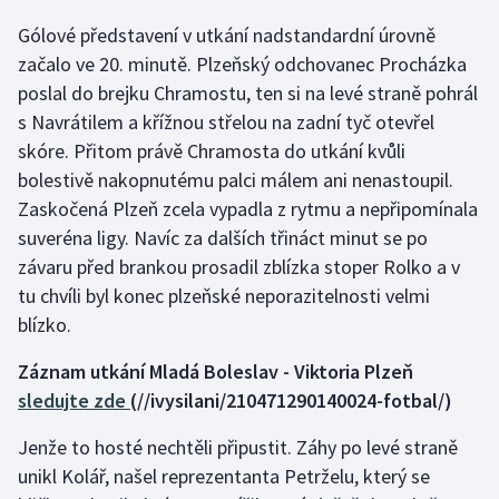
Gólové představení v utkání nadstandardní úrovně
Gymnastika
začalo ve 20. minutě. Plzeňský odchovanec Procházka
poslal do brejku Chramostu, ten si na levé straně pohrál
Házená
s Navrátilem a křížnou střelou na zadní tyč otevřel
skóre. Přitom právě Chramosta do utkání kvůli
Jezdectví
bolestivě nakopnutému palci málem ani nenastoupil.
Zaskočená Plzeň zcela vypadla z rytmu a nepřipomínala
Judo
suveréna ligy. Navíc za dalších třináct minut se po
Krasobruslení
závaru před brankou prosadil zblízka stoper Rolko a v
tu chvíli byl konec plzeňské neporazitelnosti velmi
Lezení
blízko.
Záznam utkání Mladá Boleslav - Viktoria Plzeň
Lyže a snowboard
sledujte zde
(//ivysilani/210471290140024-fotbal/)
Moderní pětiboj
Jenže to hosté nechtěli připustit. Záhy po levé straně
unikl Kolář, našel reprezentanta Petrželu, který se
Motorsport