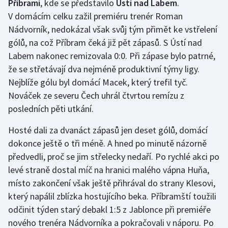
Příbrami
, kde se představilo
Ústí nad Labem
.
Stolní tenis
V domácím celku zažil premiéru trenér Roman
Nádvorník, nedokázal však svůj tým přimět ke vstřelení
Triatlon
gólů, na což Příbram čeká již pět zápasů. S Ústí nad
Labem nakonec remizovala 0:0. Při zápase bylo patrné,
Veslování
že se střetávají dva nejméně produktivní týmy ligy.
Vodní slalom
Nejblíže gólu byl domácí Macek, který trefil tyč.
Nováček ze severu Čech uhrál čtvrtou remízu z
Volejbal
posledních pěti utkání.
Ostatní
Hosté dali za dvanáct zápasů jen deset gólů, domácí
dokonce ještě o tři méně. A hned po minutě názorně
předvedli, proč se jim střelecky nedaří. Po rychlé akci po
levé straně dostal míč na hranici malého vápna Huňa,
místo zakončení však ještě přihrával do strany Klesovi,
který napálil zblízka hostujícího beka. Příbramští toužili
odčinit týden starý debakl 1:5 z Jablonce při premiéře
nového trenéra Nádvorníka a pokračovali v náporu. Po