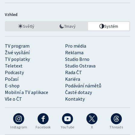
Vzhled
Světlý
Tmavý
Systém
TV program
Pro média
Živé vysílání
Reklama
TV poplatky
Studio Brno
Teletext
Studio Ostrava
Podcasty
Rada ČT
Počasí
Kariéra
E-shop
Podávání námětů
Mobilní a TV aplikace
Časté dotazy
Vše o ČT
Kontakty
Instagram
Facebook
YouTube
X
Threads