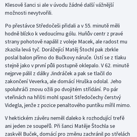
Klesově šanci si ale v úvodu žádné další vážnější
možnosti nevytvořili.
Po přestávce Středočeši přidali a v 55. minutě měli
hodně blízko k vedoucímu gólu. Huňův centr z pravé
strany pohotově napálil z voleje Macek, ale radost mu
zkazila levá tyč. Dorážející Matěj Štochl pak zbrkle
poslal balon přímo do Bučkovy náruče. Ústí se z tlaku
stejně jako v první půli postupně oklepalo. V 62. minutě
nejprve pálil z dálky Jindráček a pak se tlačil do
zakončení Veverka, ale domácí Hruška odolal. Jeho
spoluhráči znovu ožili po dvojitém střídání. Po pár
vteřinách na hřišti mohl spasit Středočechy čerstvý
Videgla, jenže z pozice penaltového puntíku mířil mimo.
V hektickém závěru neměl daleko k rozhodující trefě
ani jeden ze soupeřů. Při šanci Matěje Štochla se
zaskvěl Buček, domácí pro změnu zachránil po střelách