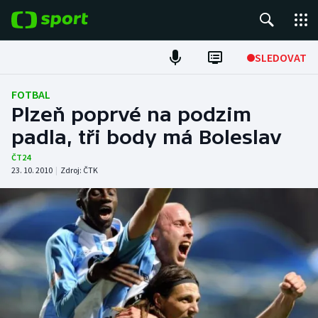
POPULÁRNÍ
SLEDOVAT
Fotbal
FOTBAL
Plzeň poprvé na podzim
Hokej
padla, tři body má Boleslav
Tenis
ČT24
23. 10. 2010
|
Zdroj:
ČTK
Atletika
Cyklistika
DALŠÍ SPORTY
Americký fotbal
NEPŘEHLÉDNĚTE