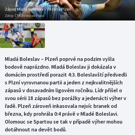
Baseball a softbal
Soutěže
Zápas Mladá Boleslav - Viktoria Plzeň
Zdroj:
ČTK/Břetislav Fiala
Basketbal
Historické návraty
Biatlon
Aplikace ČT sport
Boby a skeleton
AZ kvíz
Mladá Boleslav – Plzeň poprvé na podzim vyšla
Box
bodově naprázdno. Mladá Boleslav ji dokázala v
domácím prostředí porazit 4:3. Boleslavští předvedli
Curling
s Plzní vyrovnanou partii a jeden z nejkvalitnějších
zápasů v dosavadním ligovém ročníku. Lídr přišel o
Dostihy
svou sérii 18 zápasů bez porážky a jedenácti výher v
Florbal
řadě. Plzeň zároveň inkasovala nejvíc branek od
března, kdy prohrála 0:4 právě v Mladé Boleslavi.
Futsal
Olomouc se Spartou se tak v případě výher mohou
dotáhnout na devět bodů.
Golf