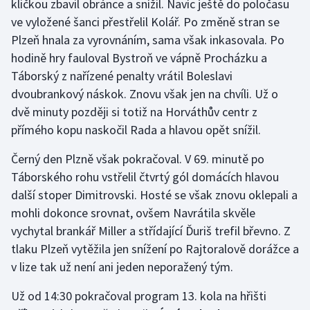
kličkou zbavil obránce a snížil. Navíc ještě do poločasu
Olympijské hry
ve vyložené šanci přestřelil Kolář. Po změně stran se
Plzeň hnala za vyrovnáním, sama však inkasovala. Po
Parasport
hodině hry fauloval Bystroň ve vápně Procházku a
Táborský z nařízené penalty vrátil Boleslavi
Plavání
dvoubrankový náskok. Znovu však jen na chvíli. Už o
dvě minuty později si totiž na Horváthův centr z
Plážový volejbal
přímého kopu naskočil Rada a hlavou opět snížil.
Ragby
Černý den Plzně však pokračoval. V 69. minutě po
Táborského rohu vstřelil čtvrtý gól domácích hlavou
Rychlobruslení
další stoper Dimitrovski. Hosté se však znovu oklepali a
mohli dokonce srovnat, ovšem Navrátila skvěle
Rychlostní kanoistika
vychytal brankář Miller a střídající Ďuriš trefil břevno. Z
tlaku Plzeň vytěžila jen snížení po Rajtoralově dorážce a
Short track
v lize tak už není ani jeden neporažený tým.
Sportovní střelba
Už od 14:30 pokračoval program 13. kola na hřišti