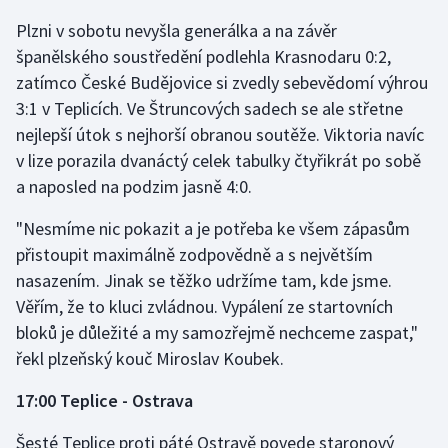
Plzni v sobotu nevyšla generálka a na závěr
Gymnastika
španělského soustředění podlehla Krasnodaru 0:2,
zatímco České Budějovice si zvedly sebevědomí výhrou
Házená
3:1 v Teplicích. Ve Štruncových sadech se ale střetne
nejlepší útok s nejhorší obranou soutěže. Viktoria navíc
Jezdectví
v lize porazila dvanáctý celek tabulky čtyřikrát po sobě
a naposled na podzim jasně 4:0.
Judo
"Nesmíme nic pokazit a je potřeba ke všem zápasům
Krasobruslení
přistoupit maximálně zodpovědně a s největším
nasazením. Jinak se těžko udržíme tam, kde jsme.
Lezení
Věřím, že to kluci zvládnou. Vypálení ze startovních
bloků je důležité a my samozřejmě nechceme zaspat,"
Lyže a snowboard
řekl plzeňský kouč Miroslav Koubek.
Moderní pětiboj
17:00 Teplice - Ostrava
Motorsport
Šesté Teplice proti páté Ostravě povede staronový