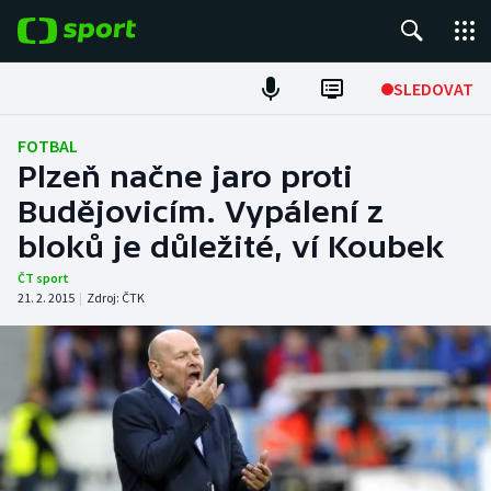
POPULÁRNÍ
SLEDOVAT
Fotbal
FOTBAL
Plzeň načne jaro proti
Hokej
Budějovicím. Vypálení z
bloků je důležité, ví Koubek
Tenis
ČT sport
Atletika
21. 2. 2015
|
Zdroj:
ČTK
Cyklistika
DALŠÍ SPORTY
Americký fotbal
NEPŘEHLÉDNĚTE