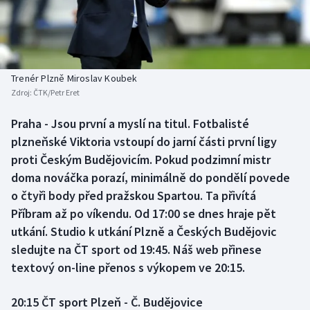
Baseball a softbal
Soutěže
Basketbal
Historické návraty
Biatlon
Aplikace ČT sport
Trenér Plzně Miroslav Koubek
Zdroj:
ČTK/Petr Eret
Boby a skeleton
AZ kvíz
Praha - Jsou první a myslí na titul. Fotbalisté
plzneňské Viktoria vstoupí do jarní části první ligy
Box
proti Českým Budějovicím. Pokud podzimní mistr
Curling
doma nováčka porazí, minimálně do pondělí povede
o čtyři body před pražskou Spartou. Ta přivítá
Dostihy
Příbram až po víkendu. Od 17:00 se dnes hraje pět
utkání. Studio k utkání Plzně a Českých Budějovic
Florbal
sledujte na ČT sport od 19:45. Náš web přinese
textový on-line přenos s výkopem ve 20:15.
Futsal
20:15 ČT sport Plzeň - Č. Budějovice
Golf