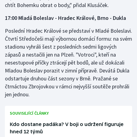
chtít Bohemku obrat o body," přidal Klusáček.
17:00 Mladá Boleslav - Hradec Králové, Brno - Dukla
Poslední Hradec Králové se představí v Mladé Boleslavi.
Čtvrtí Středočeši mají výbornou domácí formu: na svém
stadionu vyhráli šest z posledních sedmi ligových
zápasů a nestačili jen na Plzeň. "Votroci", kteří na
nesestupové příčky ztrácejí pět bodů, ale už dokázali
Mladou Boleslav porazit v zimní přípravě. Devátá Dukla
odstartuje druhou část sezony v Brně. Pražané se
čtrnáctou Zbrojovkou v rámci nejvyšší soutěže prohráli
jen jednou.
SOUVISEJÍCÍ ČLÁNKY
Kdo dostane padáka? V boji o udržení figuruje
hned 12 týmů