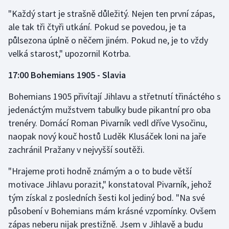
Stolní tenis
"Každý start je strašně důležitý. Nejen ten první zápas,
ale tak tři čtyři utkání. Pokud se povedou, je ta
Triatlon
půlsezona úplně o něčem jiném. Pokud ne, je to vždy
velká starost," upozornil Kotrba.
Veslování
17:00 Bohemians 1905 - Slavia
Vodní slalom
Bohemians 1905 přivítají Jihlavu a střetnutí třináctého s
Volejbal
jedenáctým mužstvem tabulky bude pikantní pro oba
trenéry. Domácí Roman Pivarník vedl dříve Vysočinu,
Ostatní
naopak nový kouč hostů Luděk Klusáček loni na jaře
zachránil Pražany v nejvyšší soutěži.
"Hrajeme proti hodně známým a o to bude větší
motivace Jihlavu porazit," konstatoval Pivarník, jehož
tým získal z posledních šesti kol jediný bod. "Na své
působení v Bohemians mám krásné vzpomínky. Ovšem
zápas neberu nijak prestižně. Jsem v Jihlavě a budu