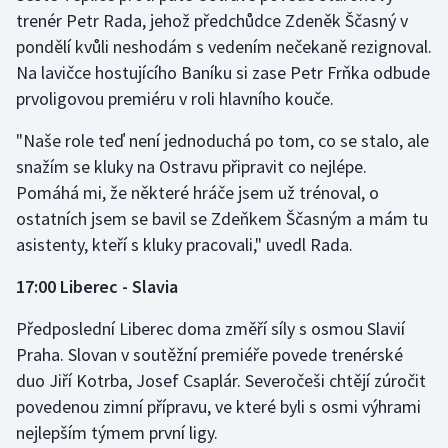
trenér Petr Rada, jehož předchůdce Zdeněk Ščasný v
Olympijské hry
pondělí kvůli neshodám s vedením nečekaně rezignoval.
Na lavičce hostujícího Baníku si zase Petr Frňka odbude
Parasport
prvoligovou premiéru v roli hlavního kouče.
Plavání
"Naše role teď není jednoduchá po tom, co se stalo, ale
snažím se kluky na Ostravu připravit co nejlépe.
Plážový volejbal
Pomáhá mi, že některé hráče jsem už trénoval, o
ostatních jsem se bavil se Zdeňkem Ščasným a mám tu
Ragby
asistenty, kteří s kluky pracovali," uvedl Rada.
Rychlobruslení
17:00 Liberec - Slavia
Rychlostní kanoistika
Předposlední Liberec doma změří síly s osmou Slavií
Praha. Slovan v soutěžní premiéře povede trenérské
Short track
duo Jiří Kotrba, Josef Csaplár. Severočeši chtějí zúročit
povedenou zimní přípravu, ve které byli s osmi výhrami
Sportovní střelba
nejlepším týmem první ligy.