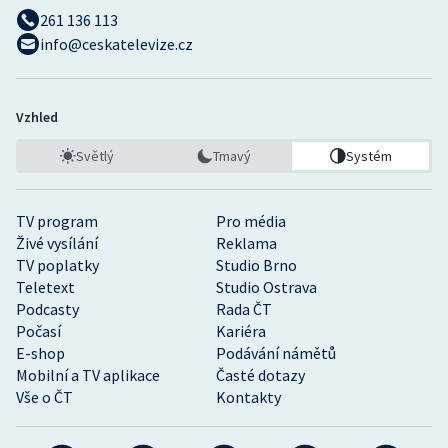
261 136 113
info@ceskatelevize.cz
Vzhled
Světlý
Tmavý
Systém
TV program
Pro média
Živé vysílání
Reklama
TV poplatky
Studio Brno
Teletext
Studio Ostrava
Podcasty
Rada ČT
Počasí
Kariéra
E-shop
Podávání námětů
Mobilní a TV aplikace
Časté dotazy
Vše o ČT
Kontakty