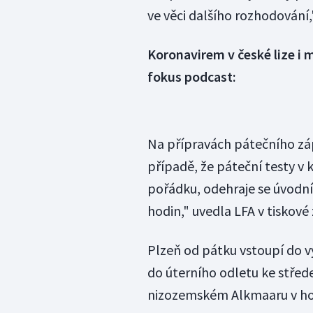
ve věci dalšího rozhodování,
Koronavirem v české lize i
fokus podcast:
Na přípravách pátečního záp
případě, že páteční testy v
pořádku, odehraje se úvodní
hodin," uvedla LFA v tiskové
Plzeň od pátku vstoupí do v
do úterního odletu ke střed
nizozemském Alkmaaru v hot