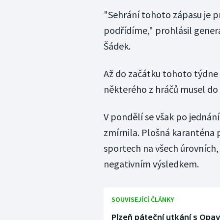
"Sehrání tohoto zápasu je pr
podřídíme," prohlásil gene
Šádek.
Až do začátku tohoto týdne p
některého z hráčů musel do
V pondělí se však po jednání
zmírnila. Plošná karanténa 
sportech na všech úrovních,
negativním výsledkem.
SOUVISEJÍCÍ ČLÁNKY
Plzeň páteční utkání s Opa