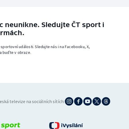
 neunikne. Sledujte ČT sport i
ormách.
 sportovní události. Sledujte nás i na Facebooku, X,
a buďte v obraze.
eská televize na sociálních sítích: