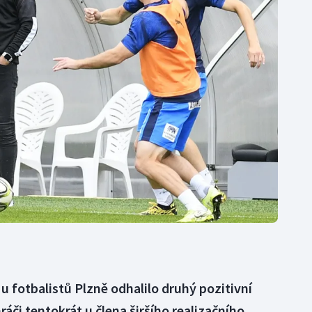
Moderní pětiboj
Triatlon
Motorsport
Veslování
Olympijské hry
Vodní slalom
Parasport
Volejbal
Plavání
Ostatní
Plážový volejbal
 u fotbalistů Plzně odhalilo druhý pozitivní
či tentokrát u člena širšího realizačního