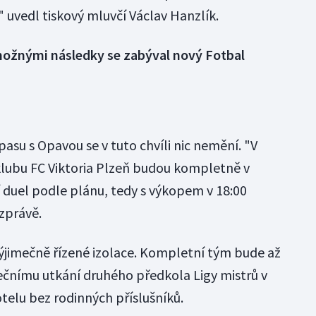
" uvedl tiskový mluvčí Václav Hanzlík.
 možnými následky se zabýval nový Fotbal
asu s Opavou se v tuto chvíli nic nemění. "V
 klubu FC Viktoria Plzeň budou kompletně v
 duel podle plánu, tedy s výkopem v 18:00
 zprávě.
ýjimečně řízené izolace. Kompletní tým bude až
ečnímu utkání druhého předkola Ligy mistrů v
elu bez rodinných příslušníků.