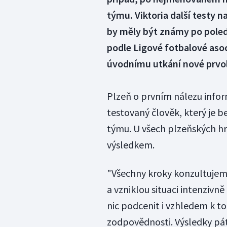
týmu. Viktoria další testy 
by měly být známy po poled
podle Ligové fotbalové asoc
úvodnímu utkání nové prvo
Plzeň o prvním nálezu infor
testovaný člověk, který je 
týmu. U všech plzeňských hr
výsledkem.
"Všechny kroky konzultujeme
a vzniklou situaci intenziv
nic podcenit i vzhledem k t
zodpovědnosti. Výsledky pát