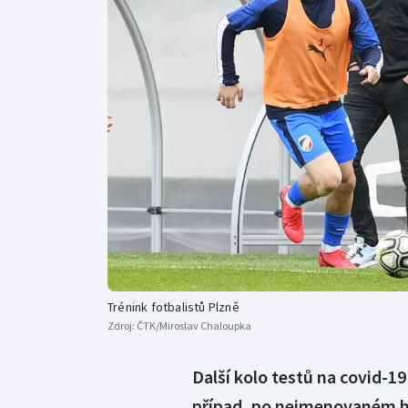
Curling
Dostihy
Florbal
Futsal
Golf
Gymnastika
Trénink fotbalistů Plzně
Zdroj:
ČTK/Miroslav Chaloupka
Další kolo testů na covid-19
případ, po nejmenovaném hrá