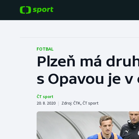
POPULÁRNÍ
DALŠÍ SPORTY
Fotbal
Americký fotbal
FOTBAL
Plzeň má druh
Hokej
Baseball a softbal
s Opavou je v
Tenis
Basketbal
Atletika
Biatlon
ČT sport
20. 8. 2020
|
Zdroj:
ČTK
,
ČT sport
Cyklistika
Boby a skeleton
Box