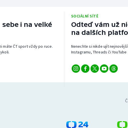
SOCIÁLNÍ SÍTĚ
 sebe i na velké
Odteď vám už nic
na dalších platf
izi máte ČT sport vždy po ruce.
Nenechte si nikde ujít nejnovější
ykoli.
Instagramu, Threads či YouTube 
Č