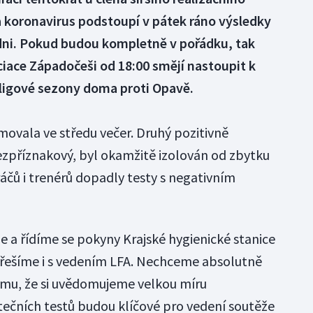
na koronavirus podstoupí v pátek ráno výsledky
ni. Pokud budou kompletně v pořádku, tak
iace Západočeši od 18:00 smějí nastoupit k
ligové sezony doma proti Opavě.
movala ve středu večer. Druhý pozitivně
bezpříznakový, byl okamžitě izolován od zbytku
áčů i trenérů dopadly testy s negativním
 a řídíme se pokyny Krajské hygienické stanice
ně řešíme i s vedením LFA. Nechceme absolutně
omu, že si uvědomujeme velkou míru
ečních testů budou klíčové pro vedení soutěže