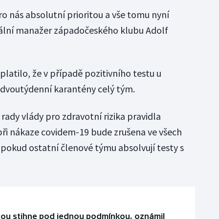
o nás absolutní prioritou a vše tomu nyní
rální manažer západočeského klubu Adolf
latilo, že v případě pozitivního testu u
 dvoutýdenní karantény celý tým.
 rady vlády pro zdravotní rizika pravidla
při nákaze covidem-19 bude zrušena ve všech
 pokud ostatní členové týmu absolvují testy s
vou stihne pod jednou podmínkou, oznámil