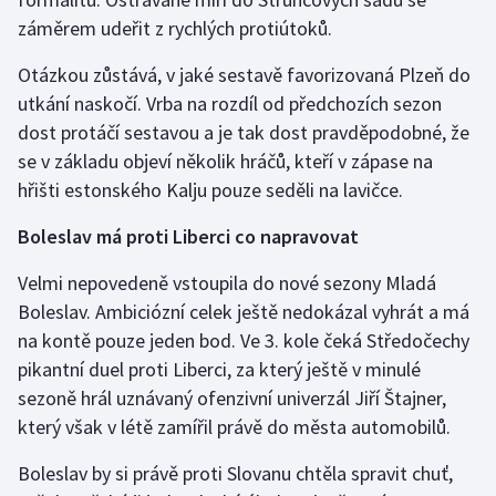
záměrem udeřit z rychlých protiútoků.
Olympijské hry
Otázkou zůstává, v jaké sestavě favorizovaná Plzeň do
Parasport
utkání naskočí. Vrba na rozdíl od předchozích sezon
dost protáčí sestavou a je tak dost pravděpodobné, že
Plavání
se v základu objeví několik hráčů, kteří v zápase na
hřišti estonského Kalju pouze seděli na lavičce.
Plážový volejbal
Boleslav má proti Liberci co napravovat
Ragby
Velmi nepovedeně vstoupila do nové sezony Mladá
Rychlobruslení
Boleslav. Ambiciózní celek ještě nedokázal vyhrát a má
na kontě pouze jeden bod. Ve 3. kole čeká Středočechy
Rychlostní kanoistika
pikantní duel proti Liberci, za který ještě v minulé
sezoně hrál uznávaný ofenzivní univerzál Jiří Štajner,
Short track
který však v létě zamířil právě do města automobilů.
Sportovní střelba
Boleslav by si právě proti Slovanu chtěla spravit chuť,