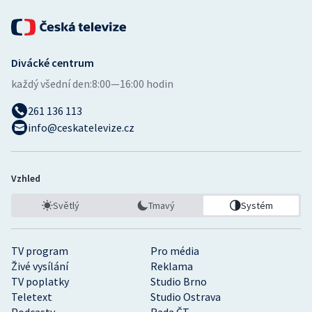
Divácké centrum
každý všední den:
8:00—16:00 hodin
261 136 113
info@ceskatelevize.cz
Vzhled
Světlý
Tmavý
Systém
TV program
Pro média
Živé vysílání
Reklama
TV poplatky
Studio Brno
Teletext
Studio Ostrava
Podcasty
Rada ČT