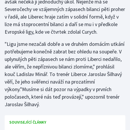
avšak nečeká ji jednoduchý úkol. Nejenže má se
Stolní tenis
Severočechy ve vzájemných zápasech bilanci pěti proher
v řadě, ale Liberec hraje zatím v solidní formě, když v
Triatlon
lize má stoprocentní bilanci a daří se mu i v předkole
Evropské ligy, kde ve čtvrtek zdolal Curych.
Veslování
"Ligu jsme nezačali dobře a ve druhém domácím utkání
Vodní slalom
potřebujeme konečně zabrat bez ohledu na soupeře. V
uplynulých pěti zápasech se nám proti Liberci nedařilo,
Volejbal
ale věřím, že nepříznivou bilanci zlomíme," prohlásil
kouč Ladislav Minář. To trenér Liberce Jaroslav Šilhavý
Ostatní
věří, že jeho svěřenci naváží na prozatímní
výkony."Musíme si dát pozor na výpadky v prvních
poločasech, které nás teď provázejí," upozornil trenér
Jaroslav Šilhavý.
SOUVISEJÍCÍ ČLÁNKY