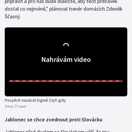
připravit a pro nás bude důležité, aby těch přihrávek
dostal co nejméně," plánoval trenér domácích Zdeněk
Ščasný.
Nahrávám video
Pospěch nasázel Sigmě čtyři góly
Zdroj:
ČT sport
Jablonec se chce zvednout proti Slovácku
Jablonec před duelem se Slováckem věří, že mu