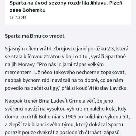
Sparta na úvod sezony rozdrtila Jihlavu, Plzeň
zase Bohemku
19. 7. 2013
Sparta má Brnu co vracet
S jasným cílem vrátit Zbrojovce jarní porážku 2:3, která
se stala klíčovou ztrátou v boji o titul, vyráží Sparťané
na jih Moravy. "Pro nás je jarní zápas velkým
mementem. Už něco takového nechceme zopakovat,
naopak bychom rádi navázali na to dobré, co se nám
povedlo na začátku ligy," přál si kouč Vítězslav Lavička.
Naopak trenér Brna Ludevít Grmela věří, že jeho
svěřenci naváží na vysokou výhru z minulého kola, kdy
doma rozdrtili Bohemians 1905 po solidním výkonu 5:1,
a zlepší tak bilanci svého týmu, který dokázal Spartu
porazit pouze dvakrát z posledních čtrnácti zápasů.