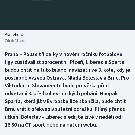
Baseball a softbal
Soutěže
Basketbal
Historické návraty
Biatlon
Aplikace ČT sport
Placeholder
Zdroj:
ČT sport
Boby a skeleton
AZ kvíz
Praha – Pouze tři celky v novém ročníku fotbalové
ligy zůstávají stoprocentní. Plzeň, Liberec a Sparta
Box
budou chtít na tuto bilanci navázat i ve 3. kole, kdy je
Curling
postupně vyzvou Ostrava, Mladá Boleslav a Brno. Pro
Viktorku se Slovanem to bude prověrka před
Dostihy
odvetami 3. předkol evropských pohárů. Naopak
Sparta, která již v Evropské lize skončila, bude chtít
Florbal
Brnu vrátit překvapivou letní porážku. Přímý přenos
utkání Boleslav - Liberec sledujte živě v neděli od
Futsal
16:30 na ČT sport nebo na našem webu.
Golf