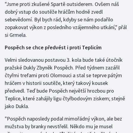
"Jsme proti zkušené Spartě outsiderem. Ovšem náš
dobrý vstup do soutěže hráčům hodně zvedl
sebevědomí. Byl bych rád, kdyby se nám podařilo
zopakovat výkon z posledního vzájemného utkání," přál
si Grmela.
Pospěch se chce předvést i proti Teplicím
Velmi sledovanou postavou 3. kola bude také útočník
pražské Dukly Zbyněk Pospěch. Před týdnem zazářil
čtyřmi trefami proti Olomouci a stal se teprve pátým
hráčem v historii soutěže, který takový kousek
předvedl. Teď bude Pospěch největší hrozbou pro
Teplice, které zahájily ligu čtyřbodovým ziskem; stejně
jako Dukla.
"Pospěch naposledy podal mimořádný výkon, ale bez
mužstva by branky nevstřelil. Někdo mu je musel