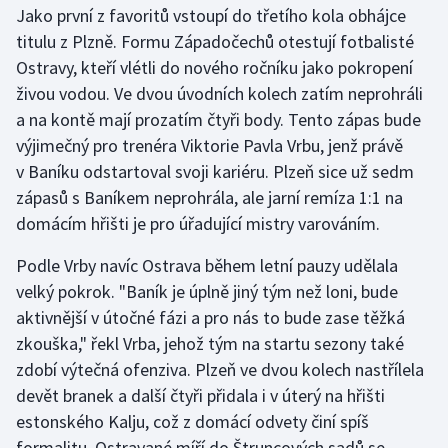
Jako první z favoritů vstoupí do třetího kola obhájce
titulu z Plzně. Formu Západočechů otestují fotbalisté
Gymnastika
Ostravy, kteří vlétli do nového ročníku jako pokropení
živou vodou. Ve dvou úvodních kolech zatím neprohráli
Házená
a na kontě mají prozatím čtyři body. Tento zápas bude
Jezdectví
výjimečný pro trenéra Viktorie Pavla Vrbu, jenž právě
v Baníku odstartoval svoji kariéru. Plzeň sice už sedm
Judo
zápasů s Baníkem neprohrála, ale jarní remíza 1:1 na
domácím hřišti je pro úřadující mistry varováním.
Krasobruslení
Podle Vrby navíc Ostrava během letní pauzy udělala
Lezení
velký pokrok. "Baník je úplně jiný tým než loni, bude
aktivnější v útočné fázi a pro nás to bude zase těžká
Lyže a snowboard
zkouška," řekl Vrba, jehož tým na startu sezony také
zdobí výtečná ofenziva. Plzeň ve dvou kolech nastřílela
Moderní pětiboj
devět branek a další čtyři přidala i v úterý na hřišti
estonského Kalju, což z domácí odvety činí spíš
Motorsport
formalitu. Ostravané míří do Štruncových sadů se