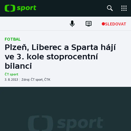
POPULÁRNÍ
SLEDOVAT
Fotbal
FOTBAL
Plzeň, Liberec a Sparta hájí
Hokej
ve 3. kole stoprocentní
bilanci
Tenis
ČT sport
Atletika
3. 8. 2013
|
Zdroj:
ČT sport
,
ČTK
Cyklistika
DALŠÍ SPORTY
Americký fotbal
NEPŘEHLÉDNĚTE