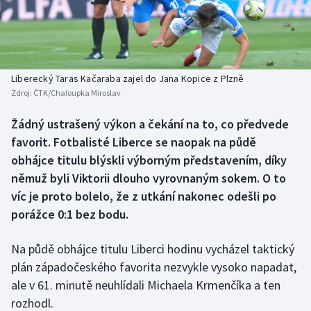
Baseball a softbal
Soutěže
Basketbal
Historické návraty
Biatlon
Aplikace ČT sport
Liberecký Taras Kačaraba zajel do Jana Kopice z Plzně
Zdroj:
ČTK/Chaloupka Miroslav
Boby a skeleton
AZ kvíz
Žádný ustrašený výkon a čekání na to, co předvede
favorit. Fotbalisté Liberce se naopak na půdě
Box
obhájce titulu blýskli výborným představením, díky
Curling
němuž byli Viktorii dlouho vyrovnaným sokem. O to
víc je proto bolelo, že z utkání nakonec odešli po
Dostihy
porážce 0:1 bez bodu.
Florbal
Na půdě obhájce titulu Liberci hodinu vycházel taktický
plán západočeského favorita nezvykle vysoko napadat,
Futsal
ale v 61. minutě neuhlídali Michaela Krmenčíka a ten
rozhodl.
Golf