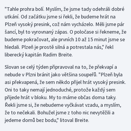
"Tahle prohra bolí. Myslím, že jsme tady odehráli dobré
Gymnastika
utkání. Od začátku jsme si řekli, že budeme hrát na
Plzeň vysoký presink, což nám vycházelo. Měli jsme pár
Házená
šancí, byl to vyrovnaný zápas. O poločase si řekneme, že
budeme pokračovat, ale prvních 10 až 15 minut jsme se
Jezdectví
hledali. Plzeň je prostě silná a potrestala nás," řekl
liberecký kapitán Radim Breite.
Judo
Slovan se celý týden připravoval na to, že překvapí a
Krasobruslení
nebude v Plzni bránit jako většina soupeřů. "Plzeň byla
asi překvapená, že sem někdo přijel hrát vysoký presink.
Lezení
Oni to taky nemají jednoduché, protože každý sem
přijede hrát v bloku. My to máme občas doma taky.
Lyže a snowboard
Řekli jsme si, že nebudeme vyčkávat vzadu, a myslím,
Moderní pětiboj
že to nečekali. Bohužel jsme z toho nic nevytěžili a
jedeme domů bez bodu," litoval Breite.
Motorsport