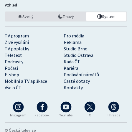
Vzhled
Světlý
Tmavý
Systém
TV program
Pro média
Živé vysílání
Reklama
TV poplatky
Studio Brno
Teletext
Studio Ostrava
Podcasty
Rada ČT
Počasí
Kariéra
E-shop
Podávání námětů
Mobilní a TV aplikace
Časté dotazy
Vše o ČT
Kontakty
Instagram
Facebook
YouTube
X
Threads
© Česká televize