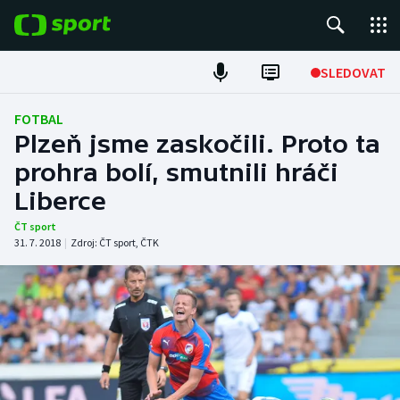
POPULÁRNÍ
SLEDOVAT
Fotbal
FOTBAL
Plzeň jsme zaskočili. Proto ta
Hokej
prohra bolí, smutnili hráči
Liberce
Tenis
ČT sport
Atletika
31. 7. 2018
|
Zdroj:
ČT sport
,
ČTK
Cyklistika
DALŠÍ SPORTY
Americký fotbal
NEPŘEHLÉDNĚTE