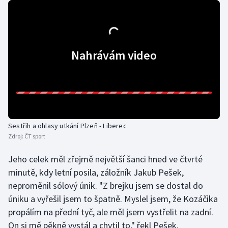
Olympijské hry
Parasport
Nahrávám video
Plavání
Plážový volejbal
Ragby
Sestřih a ohlasy utkání Plzeň - Liberec
Rychlobruslení
Zdroj:
ČT sport
Jeho celek měl zřejmě největší šanci hned ve čtvrté
Rychlostní kanoistika
minutě, kdy letní posila, záložník Jakub Pešek,
neproměnil sólový únik. "Z brejku jsem se dostal do
Short track
úniku a vyřešil jsem to špatně. Myslel jsem, že Kozáčika
Sportovní střelba
propálím na přední tyč, ale měl jsem vystřelit na zadní.
On si mě pěkně vystál a chytil to," řekl Pešek.