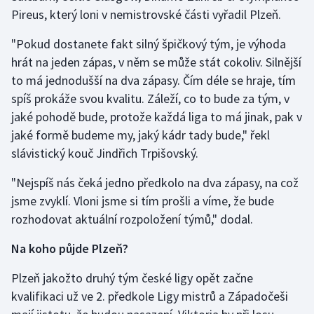
Pireus, který loni v nemistrovské části vyřadil Plzeň.
Olympijské hry
"Pokud dostanete fakt silný špičkový tým, je výhoda
Parasport
hrát na jeden zápas, v něm se může stát cokoliv. Silnější
to má jednodušší na dva zápasy. Čím déle se hraje, tím
Plavání
spíš prokáže svou kvalitu. Záleží, co to bude za tým, v
jaké pohodě bude, protože každá liga to má jinak, pak v
Plážový volejbal
jaké formě budeme my, jaký kádr tady bude," řekl
slávistický kouč Jindřich Trpišovský.
Ragby
"Nejspíš nás čeká jedno předkolo na dva zápasy, na což
Rychlobruslení
jsme zvyklí. Vloni jsme si tím prošli a víme, že bude
rozhodovat aktuální rozpoložení týmů," dodal.
Rychlostní kanoistika
Na koho půjde Plzeň?
Short track
Plzeň jakožto druhý tým české ligy opět začne
Sportovní střelba
kvalifikaci už ve 2. předkole Ligy mistrů a Západočeši