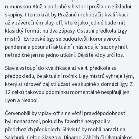
rumunskou Kluž a podruhé v historii prošla do základní
skupiny. I tentokrát by Pražané mohli začít kvalifikaci
Gymnastika
až v závěrečném play-off, které jako jediné bude mít
Házená
klasický formát na dva zápasy. Ostatní předkola Ligy
mistrů i Evropské ligy se budou kvůli koronavirové
Jezdectví
pandemii a posunutí aktuální i následující sezony hrát
netradičně jen na jedno utkání. Dějiště vždy určí los.
Judo
Slavia vstoupí do kvalifikace až ve 4. předkole za
Krasobruslení
předpokladu, že aktuální ročník Ligy mistrů vyhraje tým,
který si zároveň zajistí účast ve skupině z domácí ligy. Z
Lezení
12 celků takovou podmínku momentálně nesplňují jen
Lyon a Neapol.
Lyže a snowboard
Červenobílí by v play-off s největší pravděpodobností
Moderní pětiboj
byli nenasazení, pokud by favorité nevypadli v
předchozích předkolech. Slávisté by mohli narazit na
Motorsport
Salcburk, Celtic Glasgow, Dinamo Záhřeb či Olympiakos