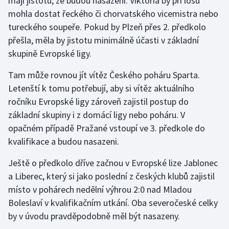
mají jistotu, že budou nasazení. Viktoria by při losu
Stolní tenis
mohla dostat řeckého či chorvatského vicemistra nebo
tureckého soupeře. Pokud by Plzeň přes 2. předkolo
Triatlon
přešla, měla by jistotu minimálně účasti v základní
skupině Evropské ligy.
Veslování
Tam může rovnou jít vítěz Českého poháru Sparta.
Vodní slalom
Letenští k tomu potřebují, aby si vítěz aktuálního
ročníku Evropské ligy zároveň zajistil postup do
Volejbal
základní skupiny i z domácí ligy nebo poháru. V
opačném případě Pražané vstoupí ve 3. předkole do
Ostatní
kvalifikace a budou nasazeni.
Ještě o předkolo dříve začnou v Evropské lize Jablonec
a Liberec, který si jako poslední z českých klubů zajistil
místo v pohárech nedělní výhrou 2:0 nad Mladou
Boleslaví v kvalifikačním utkání. Oba severočeské celky
by v úvodu pravděpodobně měl být nasazeny.