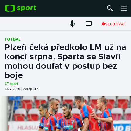
POPULÁRNÍ
SLEDOVAT
Fotbal
FOTBAL
Plzeň čeká předkolo LM už na
Hokej
konci srpna, Sparta se Slavií
mohou doufat v postup bez
Tenis
boje
Atletika
ČT sport
13. 7. 2020
|
Zdroj:
ČTK
Cyklistika
DALŠÍ SPORTY
Americký fotbal
NEPŘEHLÉDNĚTE