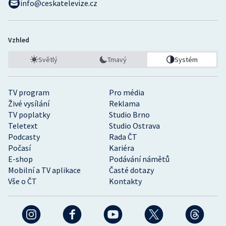
info@ceskatelevize.cz
Vzhled
Světlý
Tmavý
Systém
TV program
Pro média
Živé vysílání
Reklama
TV poplatky
Studio Brno
Teletext
Studio Ostrava
Podcasty
Rada ČT
Počasí
Kariéra
E-shop
Podávání námětů
Mobilní a TV aplikace
Časté dotazy
Vše o ČT
Kontakty