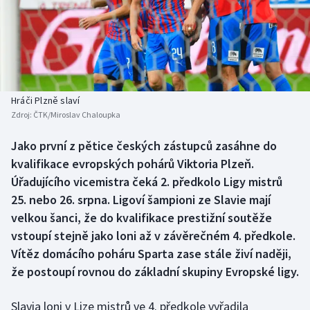
Baseball a softbal
Soutěže
Basketbal
Historické návraty
Biatlon
Aplikace ČT sport
Hráči Plzně slaví
Boby a skeleton
AZ kvíz
Zdroj:
ČTK/Miroslav Chaloupka
Box
Jako první z pětice českých zástupců zasáhne do
kvalifikace evropských pohárů Viktoria Plzeň.
Curling
Úřadujícího vicemistra čeká 2. předkolo Ligy mistrů
25. nebo 26. srpna. Ligoví šampioni ze Slavie mají
Dostihy
velkou šanci, že do kvalifikace prestižní soutěže
vstoupí stejně jako loni až v závěrečném 4. předkole.
Florbal
Vítěz domácího poháru Sparta zase stále živí naději,
že postoupí rovnou do základní skupiny Evropské ligy.
Futsal
Slavia loni v Lize mistrů ve 4. předkole vyřadila
Golf