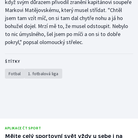
když svým důrazem přivodil zranění kapitánovi soupeře
Markovi Matějovskému, který musel střídat. "Chtěl
jsem tam vzít míč, on si tam dal chytře nohu a já ho
bohužel dojel. Mrzí mě to, že musel odstoupit. Nebylo
to nic úmyslného, šel jsem po míči a on si to dobře
pokryl," popsal olomoucký střelec.
ŠTÍTKY
Fotbal
1. fotbalová liga
APLIKACE ČT SPORT
Mějte celý sportovní svět vždy u sebe i na