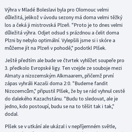
Stolní tenis
Výhra v Mladé Boleslavi byla pro Olomouc velmi
důležitá, jelikož v úvodu sezony má doma velmi těžký
Triatlon
los a čeká ji mistrovská Plzeň. "Proto je to dnes velmi
důležitá výhra. Odjet odsud s prázdnou a čelit doma
Veslování
Plzni by nebylo optimální. Vylepšili jsme si i skóre a
Vodní slalom
můžeme jít na Plzeň v pohodě," podotkl Plšek.
Ještě předtím ale bude ve čtvrtek vyhlížet soupeře pro
Volejbal
3. předkolo Evropské ligy. Ten vzejde ze souboje mezi
Ostatní
Almaty a nizozemským Alkmaarem, přičemž první
zápas vyhráli Kazaši doma 2:0. "Budeme fandit
Nizozemcům," připustil Plšek, že by se rád vyhnul cestě
do dalekého Kazachstánu. "Budu to sledovat, ale je
jedno, kdo postoupí, budu se na to těšit tak i tak,"
dodal.
Plšek se v utkání ale ukázal i v nepříjemném světle,