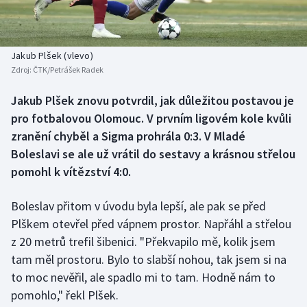
Baseball a softbal
Soutěže
Basketbal
Historické návraty
Jakub Plšek (vlevo)
Zdroj:
ČTK/Petrášek Radek
Biatlon
Aplikace ČT sport
Jakub Plšek znovu potvrdil, jak důležitou postavou je
Boby a skeleton
AZ kvíz
pro fotbalovou Olomouc. V prvním ligovém kole kvůli
zranění chyběl a Sigma prohrála 0:3. V Mladé
Box
Boleslavi se ale už vrátil do sestavy a krásnou střelou
pomohl k vítězství 4:0.
Curling
Boleslav přitom v úvodu byla lepší, ale pak se před
Dostihy
Plškem otevřel před vápnem prostor. Napřáhl a střelou
Florbal
z 20 metrů trefil šibenici. "Překvapilo mě, kolik jsem
tam měl prostoru. Bylo to slabší nohou, tak jsem si na
Futsal
to moc nevěřil, ale spadlo mi to tam. Hodně nám to
pomohlo," řekl Plšek.
Golf