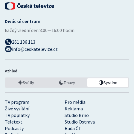
Divácké centrum
každý všední den:
8:00—16:00 hodin
261 136 113
info@ceskatelevize.cz
Vzhled
Světlý
Tmavý
Systém
TV program
Pro média
Živé vysílání
Reklama
TV poplatky
Studio Brno
Teletext
Studio Ostrava
Podcasty
Rada ČT