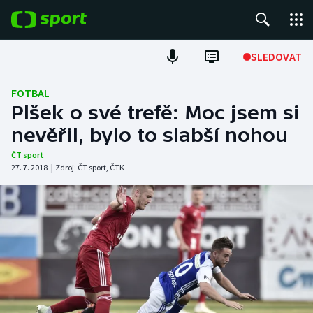
POPULÁRNÍ
SLEDOVAT
Fotbal
FOTBAL
Plšek o své trefě: Moc jsem si
Hokej
nevěřil, bylo to slabší nohou
Tenis
ČT sport
27. 7. 2018
|
Zdroj:
ČT sport
,
ČTK
Atletika
Cyklistika
DALŠÍ SPORTY
Americký fotbal
NEPŘEHLÉDNĚTE