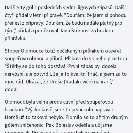
Dal šestý gól z posledních sedmi ligových zápasů. Další
Gymnastika
čtyři přidal v letní přípravě. "Doufám, že jsem si pohodu
přenesl z přípravy. Doufám, že budu nadále platný pro
Házená
tým," přidal a poděkoval Janu Štěrbovi za hezkou
přihrávku.
Jezdectví
Stoper Olomouce totiž nečekaným průnikem otevřel
Judo
soupeřovu obranu a přihrál Plškovi do volného prostoru.
"Štěrby se do toho dostává. První zápas byl docela
Krasobruslení
nervózní, ale potvrdil, že je to kvalitní hráč, a jsem za to
moc rád. Ukázal, že Uroše (Radakoviče) nahradí,"
Lezení
dodal.
Lyže a snowboard
Olomouc byla velmi produktivní před soupeřovou
brankou. "Výsledkově jsme to první kolo napravili.
Moderní pětiboj
Herně už to takové nebylo. Zlomilo se to až tím druhým
gólem zničehonic. Pak Boleslav odešla a už jsme
Motorsport
dominovali. Druhý poločas jsme byli maximálně