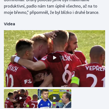
produktivní, padlo nám tam úplně všechno, až na to
Olympijské hry
moje břevno," připomněl, že byl blízko i druhé brance.
Parasport
Videa
Plavání
Plážový volejbal
Ragby
Rychlobruslení
Rychlostní kanoistika
Short track
Sportovní střelba