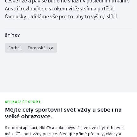
české lize a pak se budeme snažit v posledním utkání s
Austrií rozloučit se s rokem vítězstvím a potěšit
fanoušky. Uděláme vše pro to, aby to vyšlo," slíbil.
ŠTÍTKY
Fotbal
Evropská liga
APLIKACE ČT SPORT
Mějte celý sportovní svět vždy u sebe i na
velké obrazovce.
S mobilní aplikací, HbbTV a apkou iVysílání ve své chytré televizi
máte ČT sport vždy po ruce. Sledujte přímé přenosy, články a