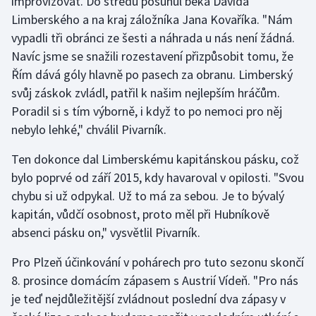
improvizovat. Do středu posunul beka Davida
Stolní tenis
Limberského a na kraj záložníka Jana Kovaříka. "Nám
vypadli tři obránci ze šesti a náhrada u nás není žádná.
Triatlon
Navíc jsme se snažili rozestavení přizpůsobit tomu, že
Řím dává góly hlavně po pasech za obranu. Limberský
Veslování
svůj záskok zvládl, patřil k našim nejlepším hráčům.
Poradil si s tím výborně, i když to po nemoci pro něj
Vodní slalom
nebylo lehké," chválil Pivarník.
Volejbal
Ten dokonce dal Limberskému kapitánskou pásku, což
bylo poprvé od září 2015, kdy havaroval v opilosti. "Svou
Ostatní
chybu si už odpykal. Už to má za sebou. Je to bývalý
kapitán, vůdčí osobnost, proto měl při Hubníkově
absenci pásku on," vysvětlil Pivarník.
Pro Plzeň účinkování v pohárech pro tuto sezonu skončí
8. prosince domácím zápasem s Austrií Vídeň. "Pro nás
je teď nejdůležitější zvládnout poslední dva zápasy v