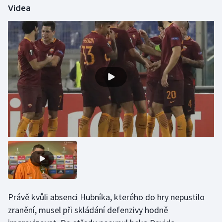
Videa
Olympijské hry
Parasport
Plavání
Plážový volejbal
Ragby
Rychlobruslení
Rychlostní kanoistika
Short track
Právě kvůli absenci Hubníka, kterého do hry nepustilo
Sportovní střelba
zranění, musel při skládání defenzivy hodně