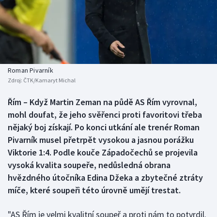
Baseball a softbal
Soutěže
Basketbal
Historické návraty
Biatlon
Aplikace ČT sport
Roman Pivarník
Boby a skeleton
AZ kvíz
Zdroj:
ČTK/Kamaryt Michal
Box
Řím – Když Martin Zeman na půdě AS Řím vyrovnal,
mohl doufat, že jeho svěřenci proti favoritovi třeba
Curling
nějaký boj získají. Po konci utkání ale trenér Roman
Pivarník musel přetrpět vysokou a jasnou porážku
Dostihy
Viktorie 1:4. Podle kouče Západočechů se projevila
vysoká kvalita soupeře, nedůsledná obrana
Florbal
hvězdného útočníka Edina Džeka a zbytečné ztráty
míče, které soupeři této úrovně umějí trestat.
Futsal
"AS Řím je velmi kvalitní soupeř a proti nám to potvrdil.
Golf