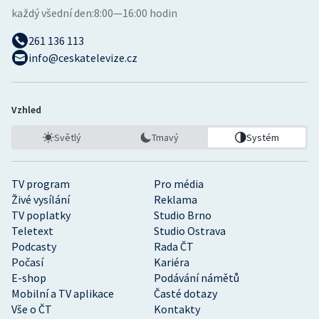
každý všední den:
8:00—16:00 hodin
261 136 113
info@ceskatelevize.cz
Vzhled
Světlý
Tmavý
Systém
TV program
Pro média
Živé vysílání
Reklama
TV poplatky
Studio Brno
Teletext
Studio Ostrava
Podcasty
Rada ČT
Počasí
Kariéra
E-shop
Podávání námětů
Mobilní a TV aplikace
Časté dotazy
Vše o ČT
Kontakty