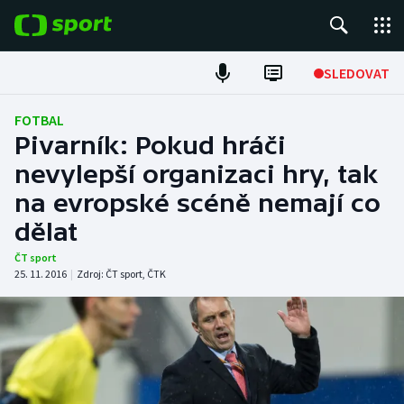
POPULÁRNÍ
SLEDOVAT
Fotbal
FOTBAL
Pivarník: Pokud hráči
Hokej
nevylepší organizaci hry, tak
na evropské scéně nemají co
Tenis
dělat
Atletika
ČT sport
25. 11. 2016
|
Zdroj:
ČT sport
,
ČTK
Cyklistika
DALŠÍ SPORTY
Americký fotbal
NEPŘEHLÉDNĚTE