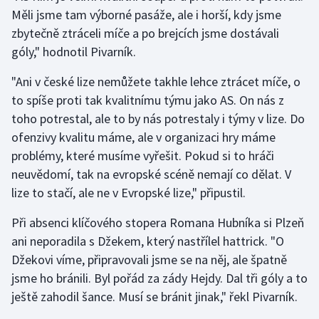
Měli jsme tam výborné pasáže, ale i horší, kdy jsme
zbytečně ztráceli míče a po brejcích jsme dostávali
Gymnastika
góly," hodnotil Pivarník.
Házená
"Ani v české lize nemůžete takhle lehce ztrácet míče, o
to spíše proti tak kvalitnímu týmu jako AS. On nás z
Jezdectví
toho potrestal, ale to by nás potrestaly i týmy v lize. Do
Judo
ofenzivy kvalitu máme, ale v organizaci hry máme
problémy, které musíme vyřešit. Pokud si to hráči
Krasobruslení
neuvědomí, tak na evropské scéně nemají co dělat. V
lize to stačí, ale ne v Evropské lize," připustil.
Lezení
Při absenci klíčového stopera Romana Hubníka si Plzeň
Lyže a snowboard
ani neporadila s Džekem, který nastřílel hattrick. "O
Džekovi víme, připravovali jsme se na něj, ale špatně
Moderní pětiboj
jsme ho bránili. Byl pořád za zády Hejdy. Dal tři góly a to
ještě zahodil šance. Musí se bránit jinak," řekl Pivarník.
Motorsport