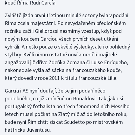
kouč Říma Rudi García.
Zvláště jízda první třetinou minulé sezony byla v podání
Říma zcela majestátní. Po nevydařeném předloňském
ročníku zažili Giallorossi nesmírný vzestup, když pod
novým koučem Garcíou všech prvních deset utkání
vyhráli. A nešlo pouze o skvělé výsledky, ale i o pohledný
styl hry. Kvůli němu ostatně noví američtí majitelé
angažovali již dříve Zdeňka Zemana či Luise Enríqueho,
nakonec ale vyšla až sázka na francouzského kouče,
který dovedl v roce 2011 k titulu francouzské Lille.
García i AS nyní doufají, že se jim podaří něco
podobného, co již zmíněnému Ronaldovi. Tak, jako si
portugalský fotbalista po třech fenomenálních Messiho
letech musel počkat na Zlatý míč až do letošního roku,
bude nyní Řím chtít získat Scudetto po mistrovském
hattricku Juventusu.