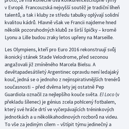
v Evropě. Francouzská nejvyšší soutěž je tradiční líheň
Gymnastika
talentů, a tak i kluby ze středu tabulky oplývají solidní
kvalitou kádrů. Hlavně však ve Francii najdeme hned
Házená
několik pozoruhodných klubů ze širší špičky – kromě
Lyonu a Lille budou zraky letos upřeny na Marseille.
Jezdectví
Les Olympiens, kteří pro Euro 2016 rekonstruují svůj
Judo
ikonický stánek Stade Velodrome, před sezonou
angažovali již zmíněného Marcela Bielsu. A
Krasobruslení
devětapadesátiletý Argentinec opravdu není ledajaký
kouč, jedná se o jednoho z nejinspirativnějších trenérů
Lezení
současnosti – před dvěma lety jej ostatně Pep
Guardiola označil za nejlepšího kouče světa.
El Loco
(v
Lyže a snowboard
překladu šílenec) je génius zcela pohlcený fotbalem,
který své hráče drtí ve vyčerpávajících tréninkových
Moderní pětiboj
jednotkách a u několikahodinových rozborů na videu.
To vše za jediným cílem – vštípit týmu jedinečný a
Motorsport