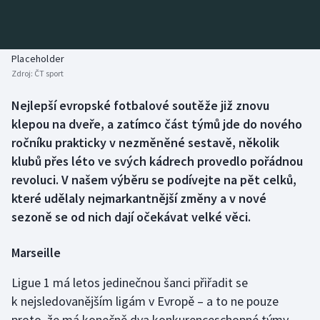
Baseball a softbal
Soutěže
Basketbal
Historické návraty
Placeholder
Zdroj:
ČT sport
Biatlon
Aplikace ČT sport
Nejlepší evropské fotbalové soutěže již znovu
Boby a skeleton
AZ kvíz
klepou na dveře, a zatímco část týmů jde do nového
ročníku prakticky v nezměněné sestavě, několik
Box
klubů přes léto ve svých kádrech provedlo pořádnou
revoluci. V našem výběru se podívejte na pět celků,
Curling
které udělaly nejmarkantnější změny a v nové
sezoně se od nich dají očekávat velké věci.
Dostihy
Florbal
Marseille
Ligue 1 má letos jedinečnou šanci přiřadit se
Futsal
k nejsledovanějším ligám v Evropě – a to ne pouze
proto, že má konečně dva konkurenceschopné týmy
Golf