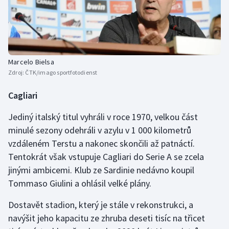
Stolní tenis
Triatlon
Veslování
Marcelo Bielsa
Zdroj:
ČTK/imago sportfotodienst
Vodní slalom
Cagliari
Volejbal
Jediný italský titul vyhráli v roce 1970, velkou část
minulé sezony odehráli v azylu v 1 000 kilometrů
Ostatní
vzdáleném Terstu a nakonec skončili až patnáctí.
Tentokrát však vstupuje Cagliari do Serie A se zcela
jinými ambicemi. Klub ze Sardinie nedávno koupil
Tommaso Giulini a ohlásil velké plány.
Dostavět stadion, který je stále v rekonstrukci, a
navýšit jeho kapacitu ze zhruba deseti tisíc na třicet