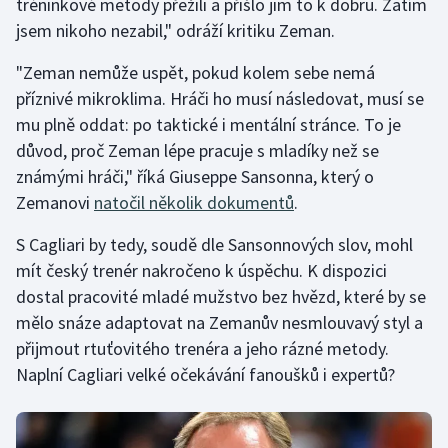
tréninkové metody přežili a přišlo jim to k dobru. Zatím
jsem nikoho nezabil," odráží kritiku Zeman.
"Zeman nemůže uspět, pokud kolem sebe nemá
příznivé mikroklima. Hráči ho musí následovat, musí se
mu plně oddat: po taktické i mentální stránce. To je
důvod, proč Zeman lépe pracuje s mladíky než se
známými hráči," říká Giuseppe Sansonna, který o
Zemanovi
natočil několik dokumentů
.
S Cagliari by tedy, soudě dle Sansonnových slov, mohl
mít český trenér nakročeno k úspěchu. K dispozici
dostal pracovité mladé mužstvo bez hvězd, které by se
mělo snáze adaptovat na Zemanův nesmlouvavý styl a
přijmout rtuťovitého trenéra a jeho rázné metody.
Naplní Cagliari velké očekávání fanoušků i expertů?