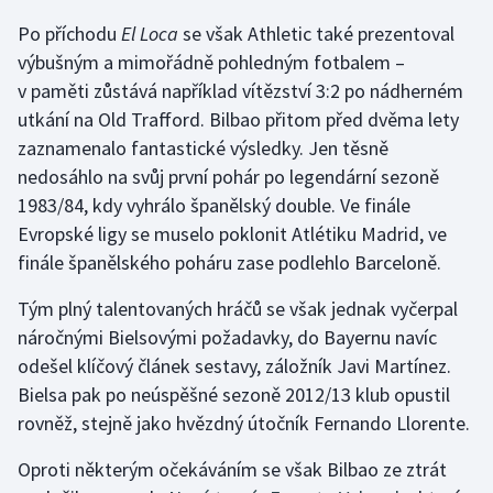
Po příchodu
El Loca
se však Athletic také prezentoval
výbušným a mimořádně pohledným fotbalem –
v paměti zůstává například vítězství 3:2 po nádherném
utkání na Old Trafford. Bilbao přitom před dvěma lety
zaznamenalo fantastické výsledky. Jen těsně
nedosáhlo na svůj první pohár po legendární sezoně
1983/84, kdy vyhrálo španělský double. Ve finále
Evropské ligy se muselo poklonit Atlétiku Madrid, ve
finále španělského poháru zase podlehlo Barceloně.
Tým plný talentovaných hráčů se však jednak vyčerpal
náročnými Bielsovými požadavky, do Bayernu navíc
odešel klíčový článek sestavy, záložník Javi Martínez.
Bielsa pak po neúspěšné sezoně 2012/13 klub opustil
rovněž, stejně jako hvězdný útočník Fernando Llorente.
Oproti některým očekáváním se však Bilbao ze ztrát