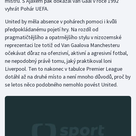
mistrů. S Ajaxem pak dokázal van Gaal v roce 1992
vyhrát Pohár UEFA.
United by měla absence v pohárech pomoci i kvůli
předpokládanému pojetí hry. Na rozdíl od
pragmatičtějšího a opatrnějšího stylu v nizozemské
reprezentaci lze totiž od Van Gaalova Manchesteru
očekávat důraz na ofenzivní, aktivní a agresivní fotbal,
ne nepodobný právě tomu, jaký praktikoval loni
Liverpool. Ten to nakonec v tabulce Premier League
dotáhl až na druhé místo a není mnoho důvodů, proč by
se letos něco podobného nemohlo povést United.