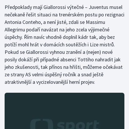
Předpoklady mají Giallorossi výtečné – Juventus musel
nečekaně řešit situaci na trenérském postu po rezignaci
Antonia Conteho, a není jisté, zdali se Massimu
Allegrimu podaří navázat na jeho zcela výjimečné
úspěchy. Řím navíc vhodně doplnil kádr tak, aby bez
potíží mohl hrát v domácích soutěžích i Lize mistrů.
Pokud se Giallorossi vyhnou zranění a (nejen) nové
posily dokáží při případné absenci Tottiho nahradit jak
jeho zkušenosti, tak přínos na hřišti, můžeme očekávat
ze strany AS velmi úspěšný ročník a snad ještě
atraktivnější a vycizelovanější herní projev.