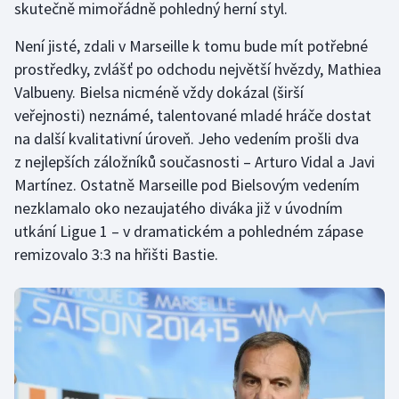
skutečně mimořádně pohledný herní styl.
Olympijské hry
Není jisté, zdali v Marseille k tomu bude mít potřebné
prostředky, zvlášť po odchodu největší hvězdy, Mathiea
Parasport
Valbueny. Bielsa nicméně vždy dokázal (širší
Plavání
veřejnosti) neznámé, talentované mladé hráče dostat
na další kvalitativní úroveň. Jeho vedením prošli dva
Plážový volejbal
z nejlepších záložníků současnosti – Arturo Vidal a Javi
Martínez. Ostatně Marseille pod Bielsovým vedením
Ragby
nezklamalo oko nezaujatého diváka již v úvodním
utkání Ligue 1 – v dramatickém a pohledném zápase
Rychlobruslení
remizovalo 3:3 na hřišti Bastie.
Rychlostní kanoistika
Short track
Sportovní střelba