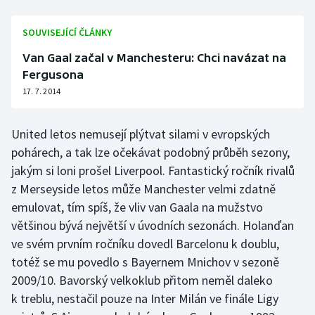
SOUVISEJÍCÍ ČLÁNKY
Van Gaal začal v Manchesteru: Chci navázat na
Fergusona
17. 7. 2014
United letos nemusejí plýtvat silami v evropských
pohárech, a tak lze očekávat podobný průběh sezony,
jakým si loni prošel Liverpool. Fantastický ročník rivalů
z Merseyside letos může Manchester velmi zdatně
emulovat, tím spíš, že vliv van Gaala na mužstvo
většinou bývá největší v úvodních sezonách. Holanďan
ve svém prvním ročníku dovedl Barcelonu k doublu,
totéž se mu povedlo s Bayernem Mnichov v sezoně
2009/10. Bavorský velkoklub přitom neměl daleko
k treblu, nestačil pouze na Inter Milán ve finále Ligy