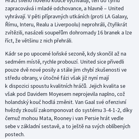
Hráči svého nového kouče vychvalují, ten do týmu
zapracovává i mladé odchovance, a hlavně – United
vyhrávají. V pěti přípravných utkáních (proti LA Galaxy,
Římu, Interu, Realu a Liverpoolu) neprohráli, čtyřikrát
zvítězili, nasázeli soupeřům dohromady 16 branek a lze
říct, že většinu z nich přehráli.
Kádr se po upocené loňské sezoně, kdy skončil až na
sedmém místě, rychle probouzí. United sice přivedli
pouze dvě nové posily a stále jim chybí zkušenosti ve
středu obrany, v útočné fázi však již nyní mají
k dispozici spoustu kvalitních hráčů. Jejich kvalita se
však pod Davidem Moyesem neprojevila naplno, což
holandský kouč hodlá změnit. Van Gaal své ofenzivní
hvězdy zkouší zakomponovat do systému 3-4-1-2, díky
čemuž mohou Mata, Rooney i van Persie hrát vedle
sebe v základní sestavě, a to ještě na svých oblíbených
postech.