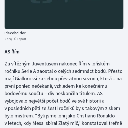
Placeholder
Zdroj:
ČT sport
AS Řím
Za vítězným Juventusem nakonec Řím v loňském
ročníku Serie A zaostal o celých sedmnáct bodů. Přesto
mají Giallorossi za sebou převratnou sezonu, která – na
první pohled nečekaně, vzhledem ke konečnému
bodovému součtu – div neskončila titulem. AS
vybojovalo největší počet bodů ve své historii a
v posledních pěti ze šesti ročníků by s takovým ziskem
bylo mistrem. "Byli jsme loni jako Cristiano Ronaldo
v letech, kdy Messi sbíral Zlatý míč," konstatoval trefně