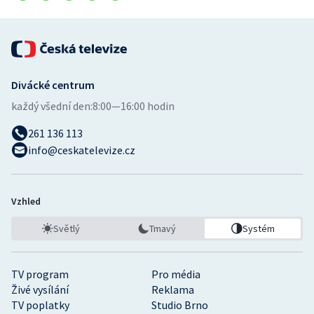
Divácké centrum
každý všední den:
8:00—16:00 hodin
261 136 113
info@ceskatelevize.cz
Vzhled
Světlý
Tmavý
Systém
TV program
Pro média
Živé vysílání
Reklama
TV poplatky
Studio Brno