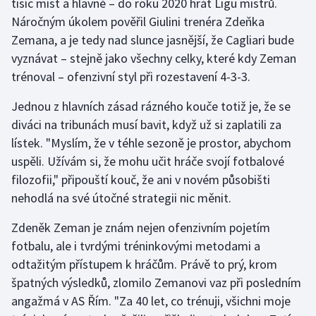
tisíc míst a hlavně – do roku 2020 hrát Ligu mistrů.
Náročným úkolem pověřil Giulini trenéra Zdeňka
Zemana, a je tedy nad slunce jasnější, že Cagliari bude
vyznávat – stejně jako všechny celky, které kdy Zeman
trénoval – ofenzivní styl při rozestavení 4-3-3.
Jednou z hlavních zásad rázného kouče totiž je, že se
diváci na tribunách musí bavit, když už si zaplatili za
lístek. "Myslím, že v téhle sezoně je prostor, abychom
uspěli. Užívám si, že mohu učit hráče svojí fotbalové
filozofii," připouští kouč, že ani v novém působišti
nehodlá na své útočné strategii nic měnit.
Zdeněk Zeman je znám nejen ofenzivním pojetím
fotbalu, ale i tvrdými tréninkovými metodami a
odtažitým přístupem k hráčům. Právě to prý, krom
špatných výsledků, zlomilo Zemanovi vaz při posledním
angažmá v AS Řím. "Za 40 let, co trénuji, všichni moje