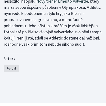
nesložilo, naopak.
Nový trenér Ernesto Valverde
, který
má za sebou úspěšné působení v Olympiakosu, Athletic
nyní vede k podobnému stylu hry jako Bielsa –
propracovanému, agresivnímu, a mimořádně
pohlednému. Jeho přístup k hráčům je však lidštější a
fotbalisté po Bielsově vojně Valverdeho zvolnění tempa
kvitují. Není jisté, zdali se Athletic dostane dál než loni,
rozhodně však přim tom nebude nikoho nudit.
ŠTÍTKY
Fotbal