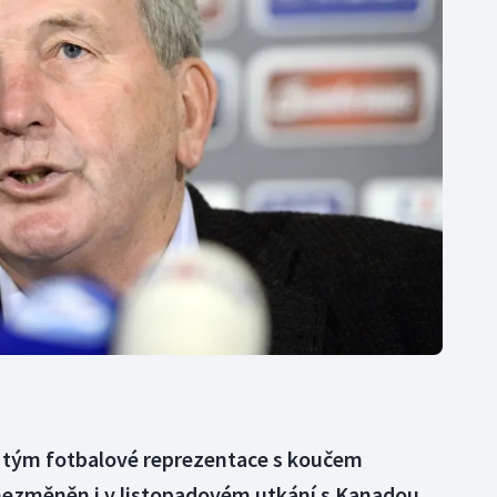
Moderní pětiboj
Triatlon
Motorsport
Veslování
Olympijské hry
Vodní slalom
Parasport
Volejbal
Plavání
Ostatní
Plážový volejbal
í tým fotbalové reprezentace s koučem
ezměněn i v listopadovém utkání s Kanadou.