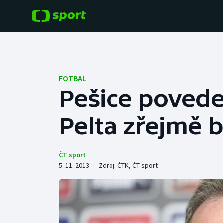
POPULÁRNÍ
DALŠÍ SPORTY
Fotbal
Americký fotbal
FOTBAL
Pešice povede
Hokej
Baseball a softbal
Pelta zřejmě 
Tenis
Basketbal
Atletika
Biatlon
ČT sport
5. 11. 2013
|
Zdroj:
ČTK
,
ČT sport
Cyklistika
Boby a skeleton
Box