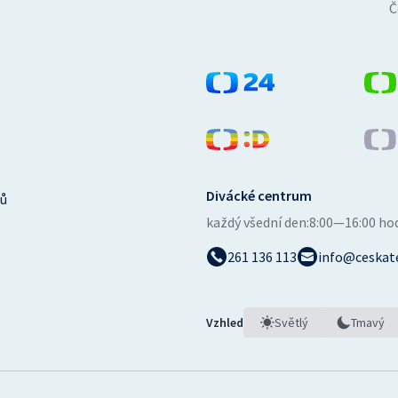
Č
Divácké centrum
ů
každý všední den:
8:00—16:00 ho
261 136 113
info@ceskate
Vzhled
Světlý
Tmavý