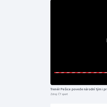
Trenér Pešice povede národní tým i p
Zdroj:
ČT sport