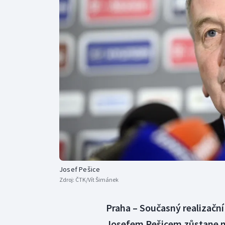
Curling
Dostihy
Florbal
Futsal
Golf
Gymnastika
Josef Pešice
Zdroj:
ČTK/Vít Šimánek
Praha – Současný realizačn
Josefem Pešicem zůstane n