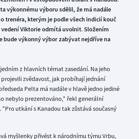
ta výkonnému výboru sdělil, že má nadále
 trenéra, kterým je podle všech indicií kouč
 vedení Viktorie odmítá uvolnit. Složením
e bude výkonný výbor zabývat nejdříve na
.
jedním z hlavních témat zasedání. Na jeho
projevili zvědavost, jak probíhají jednání
předseda Pelta má nadále v hlavě jedno jediné
ného nebylo prezentováno," řekl generální
 "Pro utkání s Kanadou tak zůstává současný
ává myšlenky přivést k národnímu týmu Vrbu,