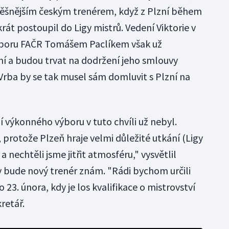
ěšnějším českým trenérem, když z Plzní během
akrát postoupil do Ligy mistrů. Vedení Viktorie v
ýboru FAČR Tomášem Paclíkem však už
ní a budou trvat na dodržení jeho smlouvy
Vrba by se tak musel sám domluvit s Plzní na
 výkonného výboru v tuto chvíli už nebyl.
, protože Plzeň hraje velmi důležité utkání (Ligy
 nechtěli jsme jitřit atmosféru," vysvětlil
y bude nový trenér znám. "Rádi bychom určili
23. února, kdy je los kvalifikace o mistrovství
retář.