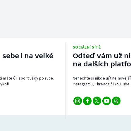
SOCIÁLNÍ SÍTĚ
 sebe i na velké
Odteď vám už nic
na dalších platf
izi máte ČT sport vždy po ruce.
Nenechte si nikde ujít nejnovější
ykoli.
Instagramu, Threads či YouTube 