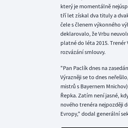
který je momentálně nejúsp
tří let získal dva tituly a dv
čele s členem výkonného v
deklarovalo, že Vrbu neuvol
platné do léta 2015. Trenér 
rozvázání smlouvy.
"Pan Paclík dnes na zasedání
Výrazněji se to dnes neřešilo
mistrů s Bayernem Mnichov) a
Řepka. Zatím není jasné, kd
nového trenéra nejpozději do 
Evropy," dodal generální sek