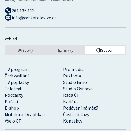
261 136 113
info@ceskatelevize.cz
Vzhled
Světlý
Tmavý
Systém
TV program
Pro média
Živé vysílání
Reklama
TV poplatky
Studio Brno
Teletext
Studio Ostrava
Podcasty
Rada ČT
Počasí
Kariéra
E-shop
Podávání námětů
Mobilní a TV aplikace
Časté dotazy
Vše o ČT
Kontakty