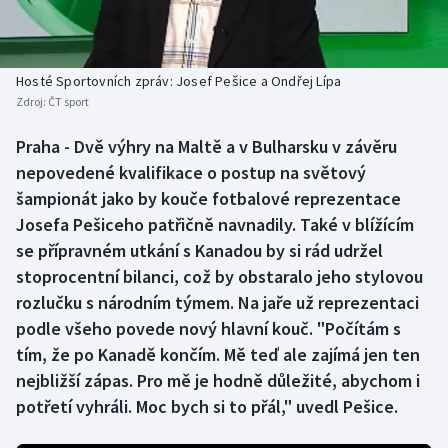
Baseball a softbal
Soutěže
Basketbal
Historické návraty
Hosté Sportovních zpráv: Josef Pešice a Ondřej Lípa
Zdroj:
ČT sport
Biatlon
Aplikace ČT sport
Praha - Dvě výhry na Maltě a v Bulharsku v závěru
Boby a skeleton
AZ kvíz
nepovedené kvalifikace o postup na světový
šampionát jako by kouče fotbalové reprezentace
Box
Josefa Pešiceho patřičně navnadily. Také v blížícím
se přípravném utkání s Kanadou by si rád udržel
Curling
stoprocentní bilanci, což by obstaralo jeho stylovou
rozlučku s národním týmem. Na jaře už reprezentaci
Dostihy
podle všeho povede nový hlavní kouč. "Počítám s
Florbal
tím, že po Kanadě končím. Mě teď ale zajímá jen ten
nejbližší zápas. Pro mě je hodně důležité, abychom i
Futsal
potřetí vyhráli. Moc bych si to přál," uvedl Pešice.
Golf