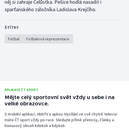
něj si zahraje Čelůstka. Pešice hodlá nasadit i
Stolní tenis
sparťanského záložníka Ladislava Krejčího.
Triatlon
ŠTÍTKY
Veslování
Fotbal
Fotbalová reprezentace
Vodní slalom
Volejbal
Ostatní
APLIKACE ČT SPORT
Mějte celý sportovní svět vždy u sebe i na
velké obrazovce.
S mobilní aplikací, HbbTV a apkou iVysílání ve své chytré televizi
máte ČT sport vždy po ruce. Sledujte přímé přenosy, články a
bonusový obsah kdekoli a kdykoli.