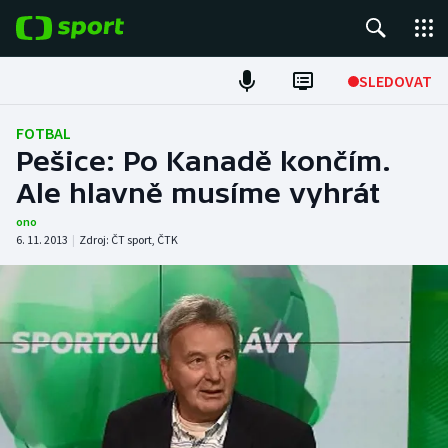
POPULÁRNÍ
SLEDOVAT
Fotbal
FOTBAL
Pešice: Po Kanadě končím.
Hokej
Ale hlavně musíme vyhrát
Tenis
ono
6. 11. 2013
|
Zdroj:
ČT sport
,
ČTK
Atletika
Cyklistika
DALŠÍ SPORTY
Americký fotbal
NEPŘEHLÉDNĚTE