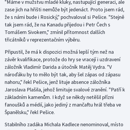
"Máme v mužstvu mladé kluky, nastupující generaci, ale
Olympijské hry
zase jich na hřišti nemůže být jedenáct. Proto jsem rád,
že s námi bude i Rosický," pochvaloval si Pešice. "Stejně
Parasport
tak jsem rád, že na Kanadu přijedou i Petr Čech s
Tomášem Sivokem," zmínil přítomnost dalších
Plavání
třicátníků v reprezentačním výběru.
Plážový volejbal
Připustil, že má k dispozici možná lepší tým než na
závěr kvalifikace, protože do hry se vracejí i uzdravení
Ragby
záložník Vladimír Darida a útočník Matěj Vydra. "V
nároďáku by to mělo být tak, aby šel zápas od zápasu
Rychlobruslení
nahoru," řekl Pešice, jenž lituje absence záložníka
Jaroslava Plašila, jehož limituje svalové zranění. "Patří k
Rychlostní kanoistika
základním kamenům. I když se někdy netěšil přízni
fanoušků a médií, jako jediný z mančaftu hrál třeba ve
Short track
Španělsku," řekl Pešice.
Sportovní střelba
Stabilního zadáka Michala Kadlece nenominoval, místo