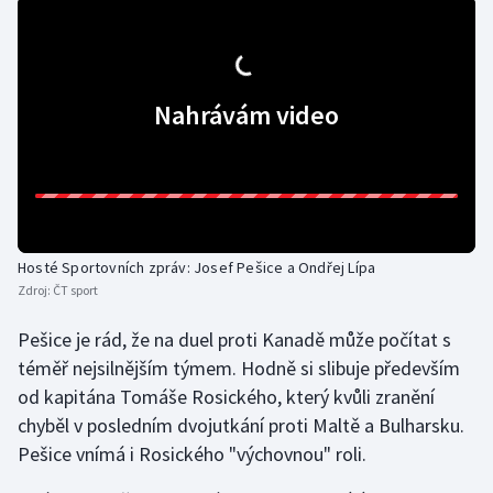
Gymnastika
Házená
Nahrávám video
Jezdectví
Judo
Krasobruslení
Hosté Sportovních zpráv: Josef Pešice a Ondřej Lípa
Zdroj:
ČT sport
Lezení
Pešice je rád, že na duel proti Kanadě může počítat s
téměř nejsilnějším týmem. Hodně si slibuje především
Lyže a snowboard
od kapitána Tomáše Rosického, který kvůli zranění
Moderní pětiboj
chyběl v posledním dvojutkání proti Maltě a Bulharsku.
Pešice vnímá i Rosického "výchovnou" roli.
Motorsport