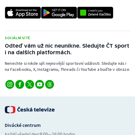
SOCIÁLNÍ SÍTĚ
Odteď vám už nic neunikne. Sledujte ČT sport
i na dalších platformách.
Nenechte si nikde ujít nejnovější sportovní události. Sledujte nás i
na Facebooku, X, Instagramu, Threads či YouTube a buďte v obraze.
Divácké centrum
každý všední den:
8:00—16:00 hodin