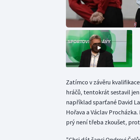
Zatímco v závěru kvalifikace
hráčů, tentokrát sestavil je
například sparťané David La
Hořava a Václav Procházka. 
prý není třeba zkoušet, proto
"Chci dát šanci Ondrovi Čelů