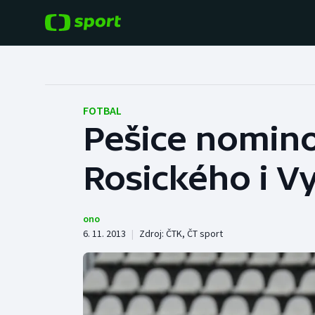
POPULÁRNÍ
DALŠÍ SPORTY
Fotbal
Americký fotbal
FOTBAL
Pešice nomino
Hokej
Baseball a softbal
Rosického i V
Tenis
Basketbal
Atletika
Biatlon
ono
6. 11. 2013
|
Zdroj:
ČTK
,
ČT sport
Cyklistika
Boby a skeleton
Box