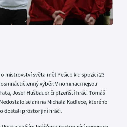
 o mistrovství světa měl Pešice k dispozici 23
n osmnáctičlenný výběr. V nominaci nejsou
fata, Josef Hušbauer či plzeňští hráči Tomáš
Nedostalo se ani na Michala Kadlece, kterého
 dostali prostor jiní hráči.
stkovi a dalším hráčům z nastupující generace,