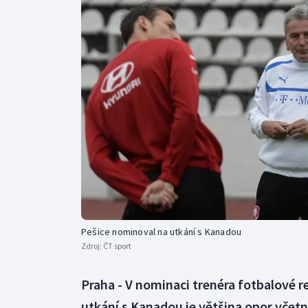
Curling
Dostihy
Florbal
Futsal
Golf
Gymnastika
Pešice nominoval na utkání s Kanadou
Zdroj:
ČT sport
Praha - V nominaci trenéra fotbalové 
utkání s Kanadou je většina opor včet