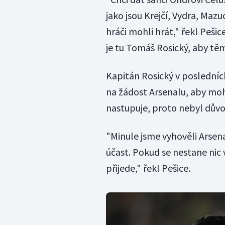
jako jsou Krejčí, Vydra, Mazu
hráči mohli hrát," řekl Pešic
je tu Tomáš Rosický, aby tě
Kapitán Rosický v posledníc
na žádost Arsenalu, aby mo
nastupuje, proto nebyl dův
"Minule jsme vyhověli Arsenal
účast. Pokud se nestane nic
přijede," řekl Pešice.