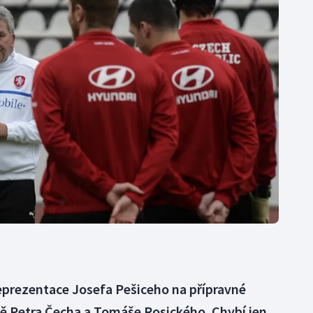
Moderní pětiboj
Triatlon
Motorsport
Veslování
Olympijské hry
Vodní slalom
Parasport
Volejbal
Plavání
Ostatní
Plážový volejbal
reprezentace Josefa Pešiceho na přípravné
ně Petra Čecha a Tomáše Rosického. Chybí jen