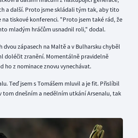
ch a další. Proto jsme skládali tým tak, aby tito
e na tiskové konferenci. "Proto jsem také rád, že
mto mladým hráčům usnadnil roli," dodal.
h dvou zápasech na Maltě a v Bulharsku chyběl
hl doléčit zranění. Momentálně pravidelně
od ho z nominace znovu vynechávat.
u. Teď jsem s Tomášem mluvil a je fit. Přislíbil
 v tom dnešním a nedělním utkání Arsenalu, tak