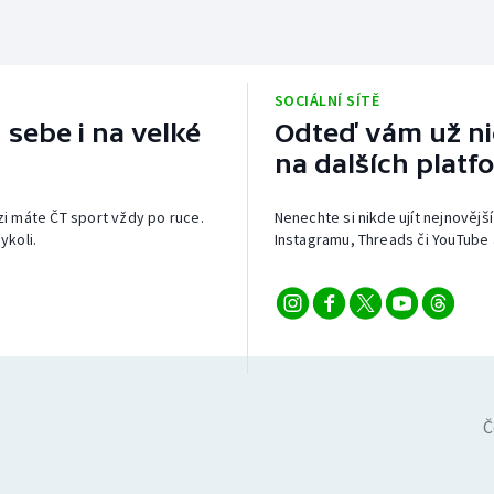
SOCIÁLNÍ SÍTĚ
 sebe i na velké
Odteď vám už nic
na dalších platf
izi máte ČT sport vždy po ruce.
Nenechte si nikde ujít nejnovější
ykoli.
Instagramu, Threads či YouTube 
Č