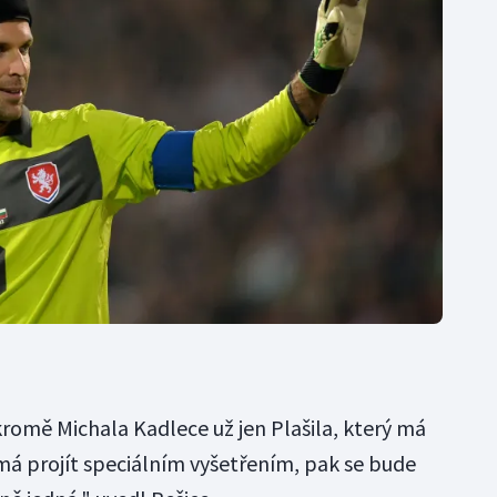
kromě Michala Kadlece už jen Plašila, který má
má projít speciálním vyšetřením, pak se bude