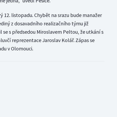
ně jedná," uvedl Pešice.
rý 12. listopadu. Chybět na srazu bude manažer
jediný z dosavadního realizačního týmu již
il se s předsedou Miroslavem Peltou, že utkání s
luvčí reprezentace Jaroslav Kolář. Zápas se
adu v Olomouci.