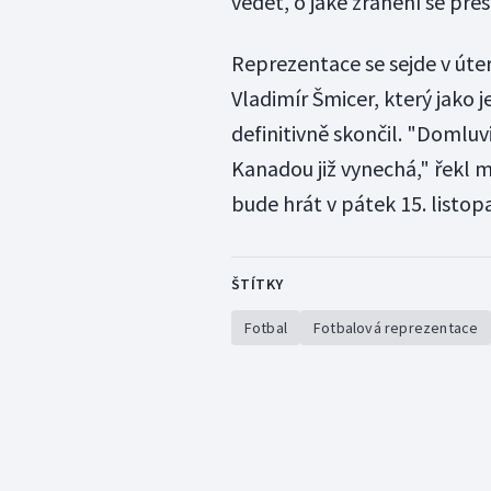
vědět, o jaké zranění se přes
Reprezentace se sejde v úte
Vladimír Šmicer, který jako 
definitivně skončil. "Domluv
Kanadou již vynechá," řekl m
bude hrát v pátek 15. listop
ŠTÍTKY
Fotbal
Fotbalová reprezentace