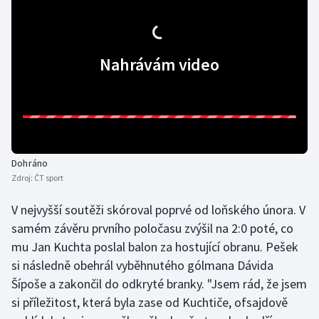
Olympijské hry
Parasport
Nahrávám video
Plavání
Plážový volejbal
Ragby
Dohráno
Zdroj:
ČT sport
Rychlobruslení
V nejvyšší soutěži skóroval poprvé od loňského února. V
Rychlostní kanoistika
samém závěru prvního poločasu zvýšil na 2:0 poté, co
mu Jan Kuchta poslal balon za hostující obranu. Pešek
Short track
si následně obehrál vyběhnutého gólmana Dávida
Šípoše a zakončil do odkryté branky. "Jsem rád, že jsem
Sportovní střelba
si příležitost, která byla zase od Kuchtiče, ofsajdově