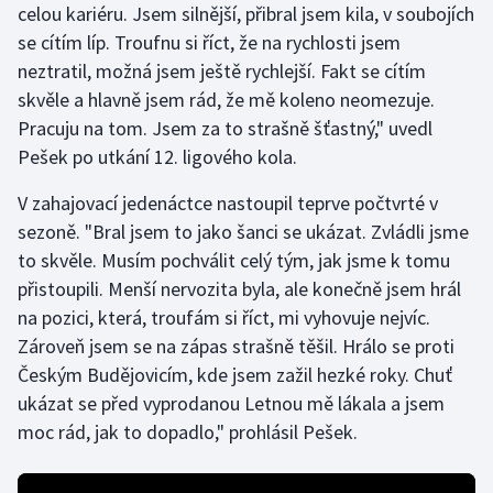
celou kariéru. Jsem silnější, přibral jsem kila, v soubojích
se cítím líp. Troufnu si říct, že na rychlosti jsem
Gymnastika
neztratil, možná jsem ještě rychlejší. Fakt se cítím
skvěle a hlavně jsem rád, že mě koleno neomezuje.
Házená
Pracuju na tom. Jsem za to strašně šťastný," uvedl
Pešek po utkání 12. ligového kola.
Jezdectví
V zahajovací jedenáctce nastoupil teprve počtvrté v
Judo
sezoně. "Bral jsem to jako šanci se ukázat. Zvládli jsme
to skvěle. Musím pochválit celý tým, jak jsme k tomu
Krasobruslení
přistoupili. Menší nervozita byla, ale konečně jsem hrál
Lezení
na pozici, která, troufám si říct, mi vyhovuje nejvíc.
Zároveň jsem se na zápas strašně těšil. Hrálo se proti
Lyže a snowboard
Českým Budějovicím, kde jsem zažil hezké roky. Chuť
ukázat se před vyprodanou Letnou mě lákala a jsem
Moderní pětiboj
moc rád, jak to dopadlo," prohlásil Pešek.
Motorsport