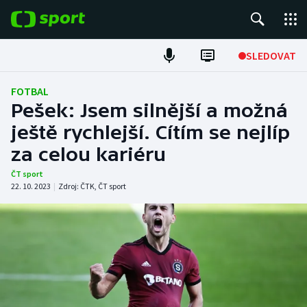
POPULÁRNÍ
SLEDOVAT
Fotbal
FOTBAL
Pešek: Jsem silnější a možná
Hokej
ještě rychlejší. Cítím se nejlíp
za celou kariéru
Tenis
ČT sport
Atletika
22. 10. 2023
|
Zdroj:
ČTK
,
ČT sport
Cyklistika
DALŠÍ SPORTY
Americký fotbal
NEPŘEHLÉDNĚTE