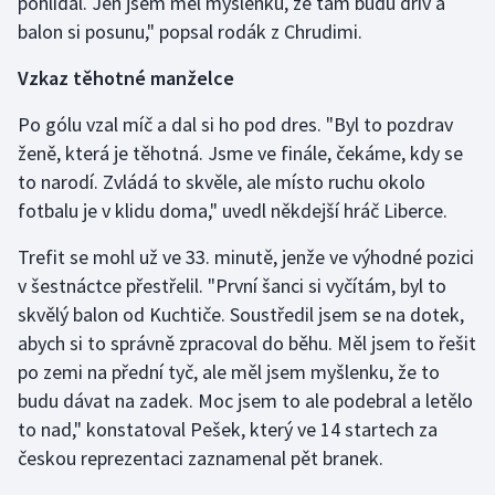
pohlídal. Jen jsem měl myšlenku, že tam budu dřív a
Stolní tenis
balon si posunu," popsal rodák z Chrudimi.
Triatlon
Vzkaz těhotné manželce
Veslování
Po gólu vzal míč a dal si ho pod dres. "Byl to pozdrav
ženě, která je těhotná. Jsme ve finále, čekáme, kdy se
Vodní slalom
to narodí. Zvládá to skvěle, ale místo ruchu okolo
fotbalu je v klidu doma," uvedl někdejší hráč Liberce.
Volejbal
Trefit se mohl už ve 33. minutě, jenže ve výhodné pozici
Ostatní
v šestnáctce přestřelil. "První šanci si vyčítám, byl to
skvělý balon od Kuchtiče. Soustředil jsem se na dotek,
abych si to správně zpracoval do běhu. Měl jsem to řešit
po zemi na přední tyč, ale měl jsem myšlenku, že to
budu dávat na zadek. Moc jsem to ale podebral a letělo
to nad," konstatoval Pešek, který ve 14 startech za
českou reprezentaci zaznamenal pět branek.