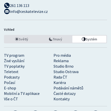
261 136 113
info@ceskatelevize.cz
Vzhled
Světlý
Tmavý
Systém
TV program
Pro média
Živé vysílání
Reklama
TV poplatky
Studio Brno
Teletext
Studio Ostrava
Podcasty
Rada ČT
Počasí
Kariéra
E-shop
Podávání námětů
Mobilní a TV aplikace
Časté dotazy
Vše o ČT
Kontakty