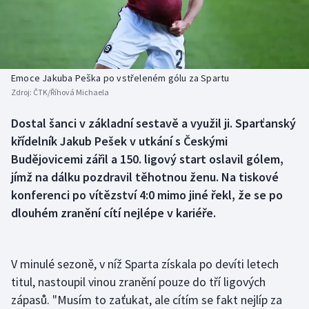
Baseball a softbal
Soutěže
Basketbal
Historické návraty
Biatlon
Aplikace ČT sport
Emoce Jakuba Peška po vstřeleném gólu za Spartu
Zdroj:
ČTK/Říhová Michaela
Boby a skeleton
AZ kvíz
Dostal šanci v základní sestavě a využil ji. Sparťanský
křídelník Jakub Pešek v utkání s Českými
Box
Budějovicemi zářil a 150. ligový start oslavil gólem,
Curling
jímž na dálku pozdravil těhotnou ženu. Na tiskové
konferenci po vítězství 4:0 mimo jiné řekl, že se po
Dostihy
dlouhém zranění cítí nejlépe v kariéře.
Florbal
V minulé sezoně, v níž Sparta získala po devíti letech
Futsal
titul, nastoupil vinou zranění pouze do tří ligových
zápasů. "Musím to zaťukat, ale cítím se fakt nejlíp za
Golf