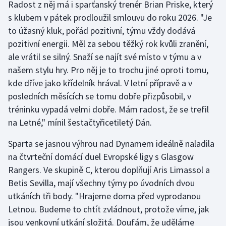
Radost z něj má i sparťanský trenér Brian Priske, který
s klubem v pátek prodloužil smlouvu do roku 2026. "Je
to úžasný kluk, pořád pozitivní, týmu vždy dodává
pozitivní energii. Měl za sebou těžký rok kvůli zranění,
ale vrátil se silný. Snaží se najít své místo v týmu a v
našem stylu hry. Pro něj je to trochu jiné oproti tomu,
kde dříve jako křídelník hrával. V letní přípravě a v
posledních měsících se tomu dobře přizpůsobil, v
tréninku vypadá velmi dobře. Mám radost, že se trefil
na Letné," mínil šestačtyřicetiletý Dán.
Sparta se jasnou výhrou nad Dynamem ideálně naladila
na čtvrteční domácí duel Evropské ligy s Glasgow
Rangers. Ve skupině C, kterou doplňují Aris Limassol a
Betis Sevilla, mají všechny týmy po úvodních dvou
utkáních tři body. "Hrajeme doma před vyprodanou
Letnou. Budeme to chtít zvládnout, protože víme, jak
jsou venkovní utkání složitá. Doufám, že uděláme