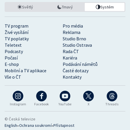
Světlý
Tmavý
Systém
TV program
Pro média
Živé vysílání
Reklama
TV poplatky
Studio Brno
Teletext
Studio Ostrava
Podcasty
Rada ČT
Počasí
Kariéra
E-shop
Podávání námětů
Mobilní a TV aplikace
Časté dotazy
Vše o ČT
Kontakty
Instagram
Facebook
YouTube
X
Threads
© Česká televize
•
•
English
Ochrana soukromí
Přístupnost