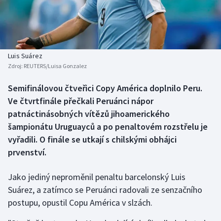
Baseball a softbal
Soutěže
Basketbal
Historické návraty
Biatlon
Aplikace ČT sport
Luis Suárez
Zdroj:
REUTERS/Luisa Gonzalez
Boby a skeleton
AZ kvíz
Semifinálovou čtveřici Copy América doplnilo Peru.
Ve čtvrtfinále přečkali Peruánci nápor
Box
patnáctinásobných vítězů jihoamerického
Curling
šampionátu Uruguayců a po penaltovém rozstřelu je
vyřadili. O finále se utkají s chilskými obhájci
Dostihy
prvenství.
Florbal
Jako jediný neproměnil penaltu barcelonský Luis
Suárez, a zatímco se Peruánci radovali ze senzačního
Futsal
postupu, opustil Copu América v slzách.
Golf