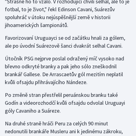
"Strašně ho to vzalo. V rozhodující chvíli selhal, ale to je
fotbal, to je život," řekl Edinson Cavani, Suárezův
Gymnastika
spoluhráč v útoku nejúspěšnější země v historii
jihoamerických šampionátů.
Házená
Favorizovaní Uruguayci se od začátku hnali za gólem,
Jezdectví
ale po úvodní Suárezově šanci dvakrát selhal Cavani.
Judo
Útočník PSG nejprve poslal odražený míč vysoko nad
břevno odkryté branky a pak jeho sólo zneškodnil
Krasobruslení
brankář Gallese. De Arrascaetův gól mezitím neplatil
kvůli ofsajdu přihrávajícího Nándeze.
Lezení
Po změně stran přestřelil peruánskou branku také
Lyže a snowboard
Godín a videorozhodčí kvůli ofsajdu odvolal Uruguayi
góly Cavaniho a Suáreze.
Moderní pětiboj
Na druhé straně hráči Peru za celých 90 minut
Motorsport
nedonutili brankáře Musleru ani k jedinému zákroku,