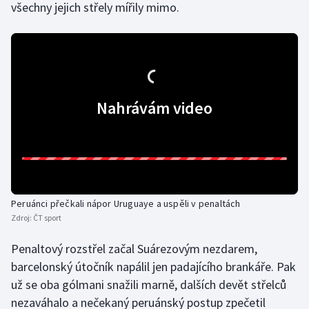
všechny jejich střely mířily mimo.
Olympijské hry
Parasport
Plavání
Nahrávám video
Plážový volejbal
Ragby
Rychlobruslení
Peruánci přečkali nápor Uruguaye a uspěli v penaltách
Rychlostní kanoistika
Zdroj:
ČT sport
Penaltový rozstřel začal Suárezovým nezdarem,
Short track
barcelonský útočník napálil jen padajícího brankáře. Pak
už se oba gólmani snažili marně, dalších devět střelců
Sportovní střelba
nezaváhalo a nečekaný peruánský postup zpečetil