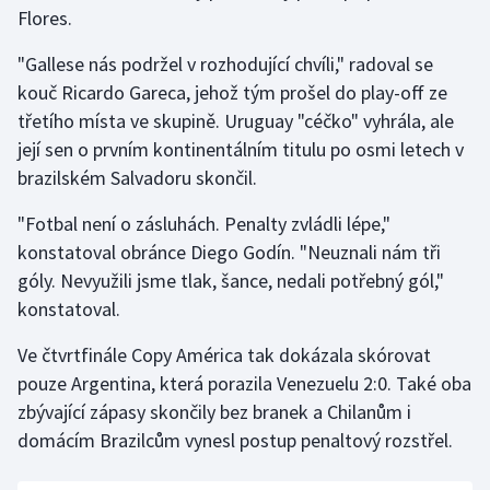
Stolní tenis
Flores.
"Gallese nás podržel v rozhodující chvíli," radoval se
Triatlon
kouč Ricardo Gareca, jehož tým prošel do play-off ze
třetího místa ve skupině. Uruguay "céčko" vyhrála, ale
Veslování
její sen o prvním kontinentálním titulu po osmi letech v
Vodní slalom
brazilském Salvadoru skončil.
"Fotbal není o zásluhách. Penalty zvládli lépe,"
Volejbal
konstatoval obránce Diego Godín. "Neuznali nám tři
Ostatní
góly. Nevyužili jsme tlak, šance, nedali potřebný gól,"
konstatoval.
Ve čtvrtfinále Copy América tak dokázala skórovat
pouze Argentina, která porazila Venezuelu 2:0. Také oba
zbývající zápasy skončily bez branek a Chilanům i
domácím Brazilcům vynesl postup penaltový rozstřel.