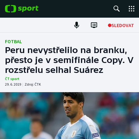
POPULÁRNÍ
SLEDOVAT
Fotbal
FOTBAL
Peru nevystřelilo na branku,
Hokej
přesto je v semifinále Copy. V
rozstřelu selhal Suárez
Tenis
ČT sport
Atletika
29. 6. 2019
|
Zdroj:
ČTK
Cyklistika
DALŠÍ SPORTY
Americký fotbal
NEPŘEHLÉDNĚTE