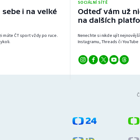
SOCIÁLNÍ SÍTĚ
 sebe i na velké
Odteď vám už nic
na dalších platf
izi máte ČT sport vždy po ruce.
Nenechte si nikde ujít nejnovější
ykoli.
Instagramu, Threads či YouTube 
Č