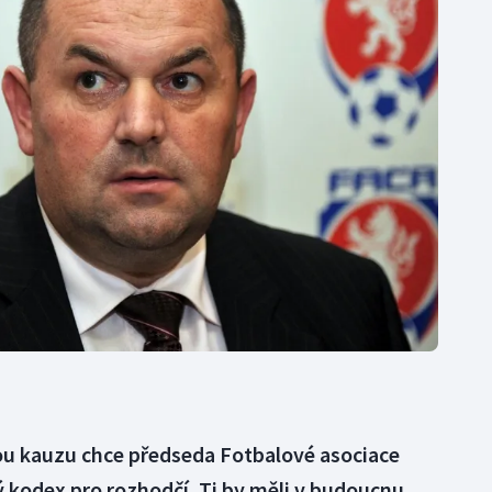
Moderní pětiboj
Triatlon
Motorsport
Veslování
Olympijské hry
Vodní slalom
Parasport
Volejbal
Plavání
Ostatní
Plážový volejbal
nou kauzu chce předseda Fotbalové asociace
ý kodex pro rozhodčí. Ti by měli v budoucnu