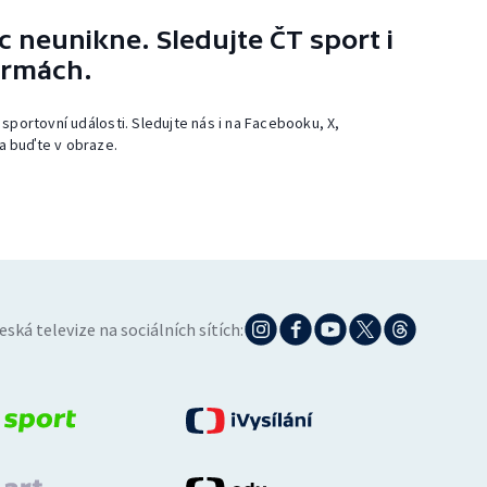
 neunikne. Sledujte ČT sport i
ormách.
 sportovní události. Sledujte nás i na Facebooku, X,
a buďte v obraze.
eská televize na sociálních sítích: