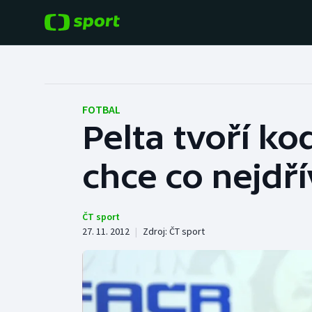
POPULÁRNÍ
DALŠÍ SPORTY
Fotbal
Americký fotbal
FOTBAL
Pelta tvoří k
Hokej
Baseball a softbal
chce co nejdří
Tenis
Basketbal
Atletika
Biatlon
ČT sport
27. 11. 2012
|
Zdroj:
ČT sport
Cyklistika
Boby a skeleton
Box