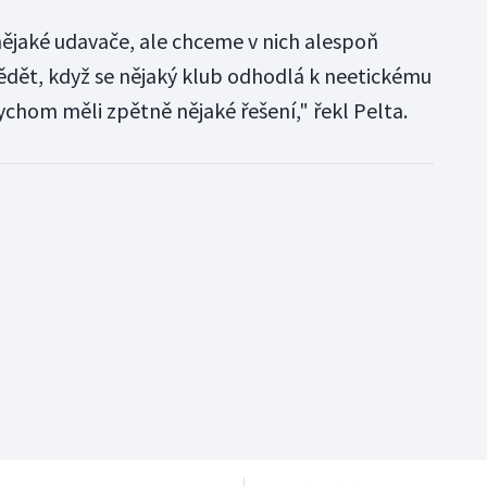
ějaké udavače, ale chceme v nich alespoň
ědět, když se nějaký klub odhodlá k neetickému
hom měli zpětně nějaké řešení," řekl Pelta.