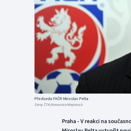
Curling
Dostihy
Florbal
Futsal
Golf
Gymnastika
Předseda FAČR Miroslav Pelta
Zdroj:
ČTK/Alexandra Mlejnková
Praha - V reakci na součas
Miroslav Pelta vytvořit nov