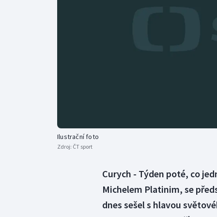
Curling
Dostihy
Florbal
Futsal
Golf
Gymnastika
Ilustrační foto
Zdroj:
ČT sport
Curych - Týden poté, co jed
Michelem Platinim, se před
dnes sešel s hlavou světové