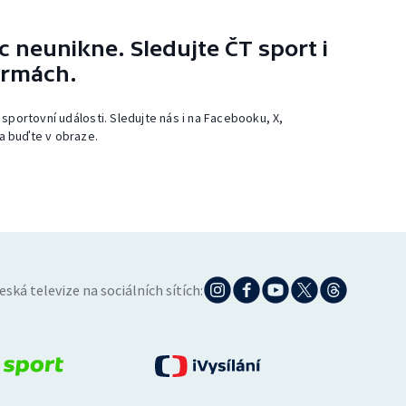
 neunikne. Sledujte ČT sport i
ormách.
 sportovní události. Sledujte nás i na Facebooku, X,
a buďte v obraze.
eská televize na sociálních sítích: