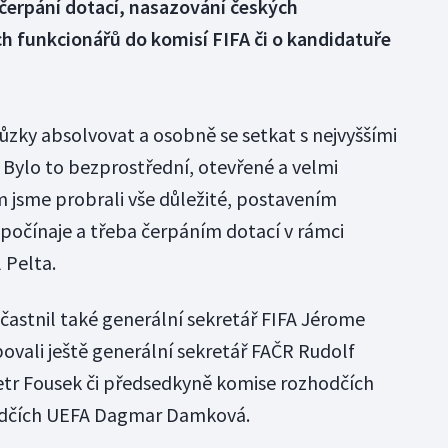
 čerpání dotací, nasazování českých
h funkcionářů do komisí FIFA či o kandidatuře
ůzky absolvovat a osobně se setkat s nejvyššími
 Bylo to bezprostřední, otevřené a velmi
m jsme probrali vše důležité, postavením
 počínaje a třeba čerpáním dotací v rámci
 Pelta.
účastnil také generální sekretář FIFA Jérome
ovali ještě generální sekretář FAČR Rudolf
tr Fousek či předsedkyně komise rozhodčích
odčích UEFA Dagmar Damková.