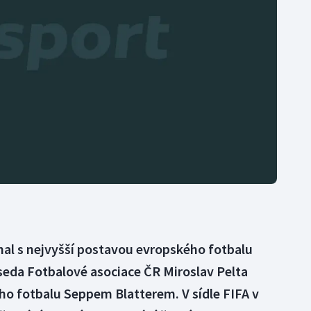
Moderní pětiboj
Triatlon
Motorsport
Veslování
Olympijské hry
Vodní slalom
Parasport
Volejbal
Plavání
Ostatní
Plážový volejbal
nal s nejvyšší postavou evropského fotbalu
seda Fotbalové asociace ČR Miroslav Pelta
ho fotbalu Seppem Blatterem. V sídle FIFA v