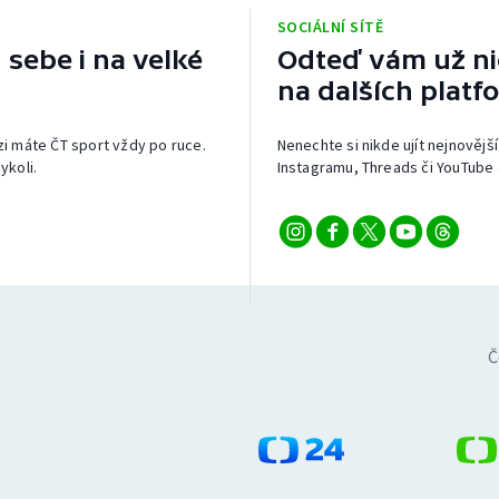
SOCIÁLNÍ SÍTĚ
 sebe i na velké
Odteď vám už nic
na dalších platf
izi máte ČT sport vždy po ruce.
Nenechte si nikde ujít nejnovější
ykoli.
Instagramu, Threads či YouTube 
Č