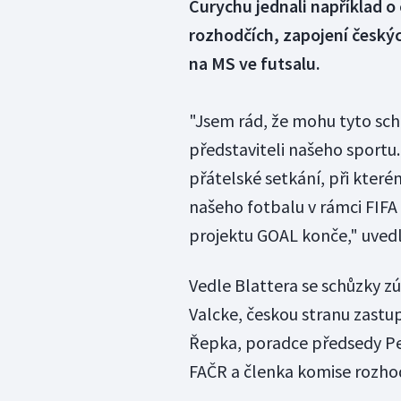
Curychu jednali například o
rozhodčích, zapojení českýc
na MS ve futsalu.
"Jsem rád, že mohu tyto sch
představiteli našeho sportu.
přátelské setkání, při které
našeho fotbalu v rámci FIFA
projektu GOAL konče," uvedl
Vedle Blattera se schůzky z
Valcke, českou stranu zastup
Řepka, poradce předsedy Pe
FAČR a členka komise rozh