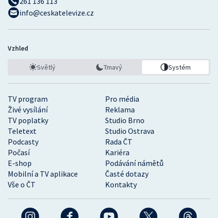
261 136 113
info@ceskatelevize.cz
Vzhled
Světlý
Tmavý
Systém
TV program
Pro média
Živé vysílání
Reklama
TV poplatky
Studio Brno
Teletext
Studio Ostrava
Podcasty
Rada ČT
Počasí
Kariéra
E-shop
Podávání námětů
Mobilní a TV aplikace
Časté dotazy
Vše o ČT
Kontakty