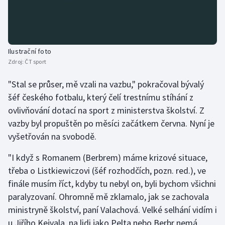
Olympijské hry
Parasport
Ilustrační foto
Zdroj:
ČT sport
Plavání
"Stal se průser, mě vzali na vazbu," pokračoval bývalý
Plážový volejbal
šéf českého fotbalu, který čelí trestnímu stíhání z
ovlivňování dotací na sport z ministerstva školství. Z
Ragby
vazby byl propuštěn po měsíci začátkem června. Nyní je
vyšetřován na svobodě.
Rychlobruslení
"I když s Romanem (Berbrem) máme krizové situace,
Rychlostní kanoistika
třeba o Listkiewiczovi (šéf rozhodčích, pozn. red.), ve
finále musím říct, kdyby tu nebyl on, byli bychom všichni
Short track
paralyzovaní. Ohromně mě zklamalo, jak se zachovala
Sportovní střelba
ministryně školství, paní Valachová. Velké selhání vidím i
u Jiřího Kejvala, na lidi jako Pelta nebo Berbr nemá