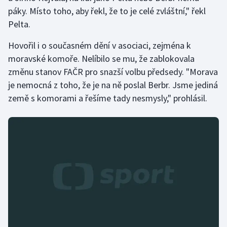
Stolní tenis
páky. Místo toho, aby řekl, že to je celé zvláštní," řekl
Pelta.
Triatlon
Hovořil i o současném dění v asociaci, zejména k
Veslování
moravské komoře. Nelíbilo se mu, že zablokovala
změnu stanov FAČR pro snazší volbu předsedy. "Morava
Vodní slalom
je nemocná z toho, že je na ně poslal Berbr. Jsme jediná
země s komorami a řešíme tady nesmysly," prohlásil.
Volejbal
Ostatní