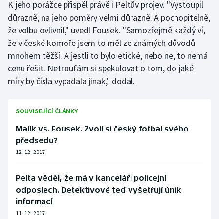
K jeho porážce přispěl právě i Peltův projev. "Vystoupil
důrazně, na jeho poměry velmi důrazně. A pochopitelně,
že volbu ovlivnil," uvedl Fousek. "Samozřejmě každý ví,
že v české komoře jsem to měl ze známých důvodů
mnohem těžší. A jestli to bylo etické, nebo ne, to nemá
cenu řešit. Netroufám si spekulovat o tom, do jaké
míry by čísla vypadala jinak," dodal.
SOUVISEJÍCÍ ČLÁNKY
Malík vs. Fousek. Zvolí si český fotbal svého
předsedu?
12. 12. 2017
Pelta věděl, že má v kanceláři policejní
odposlech. Detektivové teď vyšetřují únik
informací
11. 12. 2017