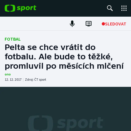
POPULÁRNÍ
SLEDOVAT
Fotbal
FOTBAL
Pelta se chce vrátit do
Hokej
fotbalu. Ale bude to těžké,
promluvil po měsících mlčení
Tenis
ono
Atletika
12. 12. 2017
|
Zdroj:
ČT sport
Cyklistika
DALŠÍ SPORTY
Americký fotbal
NEPŘEHLÉDNĚTE