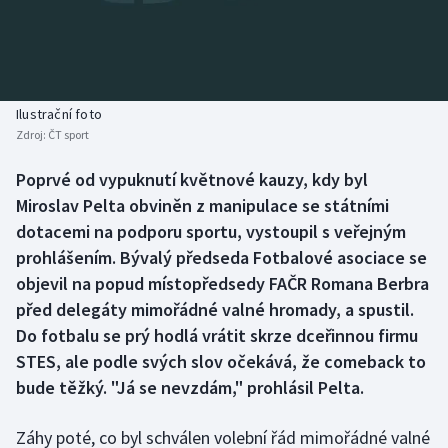
Baseball a softbal
Soutěže
Basketbal
Historické návraty
Biatlon
Aplikace ČT sport
Ilustrační foto
Zdroj:
ČT sport
Boby a skeleton
AZ kvíz
Poprvé od vypuknutí květnové kauzy, kdy byl
Miroslav Pelta obviněn z manipulace se státními
Box
dotacemi na podporu sportu, vystoupil s veřejným
Curling
prohlášením. Bývalý předseda Fotbalové asociace se
objevil na popud místopředsedy FAČR Romana Berbra
Dostihy
před delegáty mimořádné valné hromady, a spustil.
Do fotbalu se prý hodlá vrátit skrze dceřinnou firmu
Florbal
STES, ale podle svých slov očekává, že comeback to
bude těžký. "Já se nevzdám," prohlásil Pelta.
Futsal
Záhy poté, co byl schválen volební řád mimořádné valné
Golf