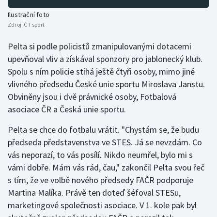
Ilustrační foto
Zdroj:
ČT sport
Pelta si podle policistů zmanipulovanými dotacemi
upevňoval vliv a získával sponzory pro jablonecký klub.
Spolu s ním policie stíhá ještě čtyři osoby, mimo jiné
vlivného předsedu České unie sportu Miroslava Janstu.
Obviněny jsou i dvě právnické osoby, Fotbalová
asociace ČR a Česká unie sportu.
Pelta se chce do fotbalu vrátit. "Chystám se, že budu
předseda představenstva ve STES. Já se nevzdám. Co
vás neporazí, to vás posílí. Nikdo neumřel, bylo mi s
vámi dobře. Mám vás rád, čau," zakončil Pelta svou řeč
s tím, že ve volbě nového předsedy FAČR podporuje
Martina Malíka. Právě ten doteď šéfoval STESu,
marketingové společnosti asociace. V 1. kole pak byl