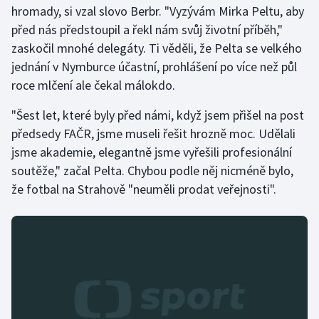
hromady, si vzal slovo Berbr. "Vyzývám Mirka Peltu, aby
před nás předstoupil a řekl nám svůj životní příběh,"
Gymnastika
zaskočil mnohé delegáty. Ti věděli, že Pelta se velkého
jednání v Nymburce účastní, prohlášení po více než půl
Házená
roce mlčení ale čekal málokdo.
Jezdectví
"Šest let, které byly před námi, když jsem přišel na post
předsedy FAČR, jsme museli řešit hrozně moc. Udělali
Judo
jsme akademie, elegantně jsme vyřešili profesionální
soutěže," začal Pelta. Chybou podle něj nicméně bylo,
Krasobruslení
že fotbal na Strahově "neuměli prodat veřejnosti".
Lezení
Lyže a snowboard
Moderní pětiboj
Motorsport