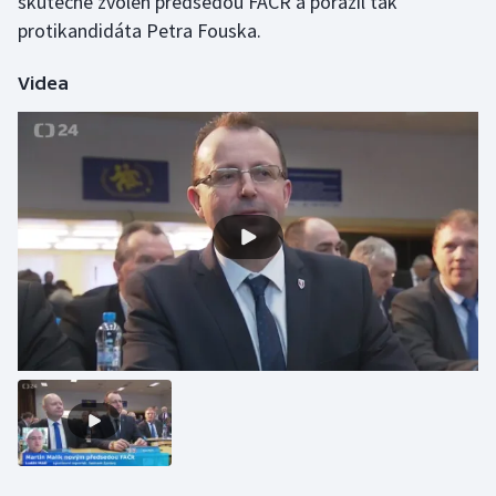
skutečně zvolen předsedou FAČR a porazil tak
protikandidáta Petra Fouska.
Videa