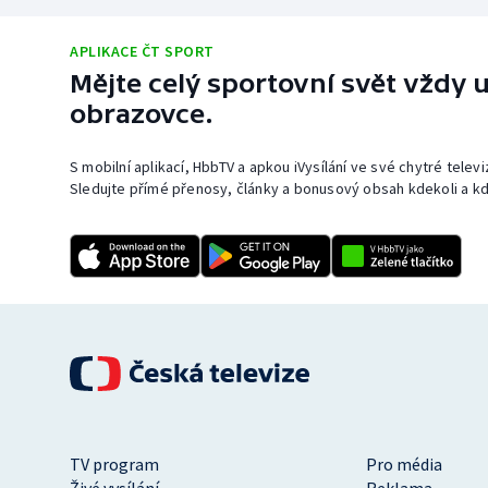
APLIKACE ČT SPORT
Mějte celý sportovní svět vždy u
obrazovce.
S mobilní aplikací, HbbTV a apkou iVysílání ve své chytré telev
Sledujte přímé přenosy, články a bonusový obsah kdekoli a kd
TV program
Pro média