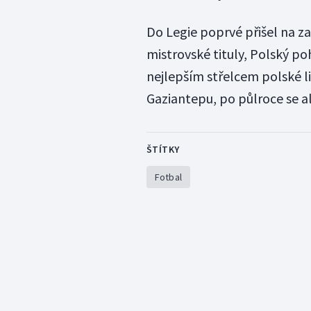
Do Legie poprvé přišel na z
mistrovské tituly, Polský po
nejlepším střelcem polské li
Gaziantepu, po půlroce se ale
ŠTÍTKY
Fotbal