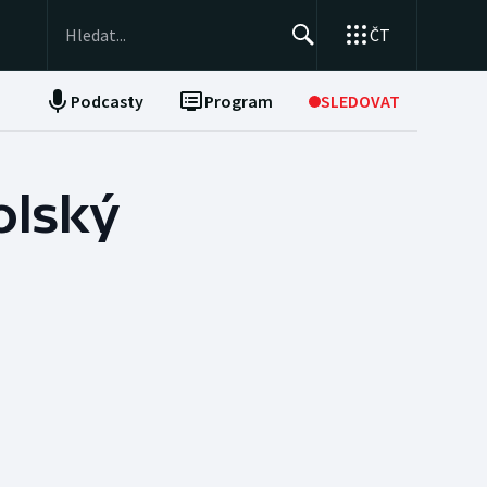
ČT
Podcasty
Program
SLEDOVAT
NEPŘEHLÉDNĚTE
Soutěže
olský
Historické návraty
Aplikace ČT sport
AZ kvíz