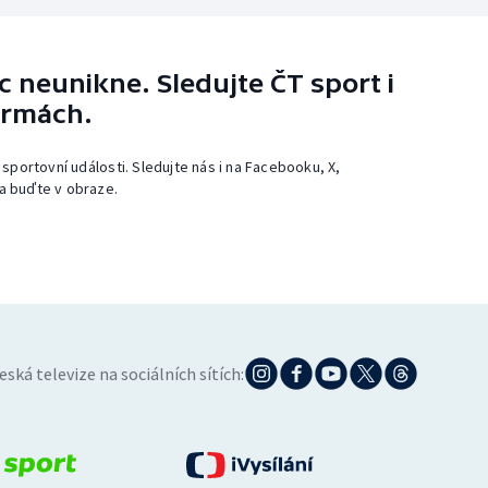
 neunikne. Sledujte ČT sport i
ormách.
 sportovní události. Sledujte nás i na Facebooku, X,
a buďte v obraze.
eská televize na sociálních sítích: