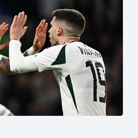
Moderní pětiboj
Triatlon
Motorsport
Veslování
Olympijské hry
Vodní slalom
Parasport
Volejbal
Plavání
Ostatní
Plážový volejbal