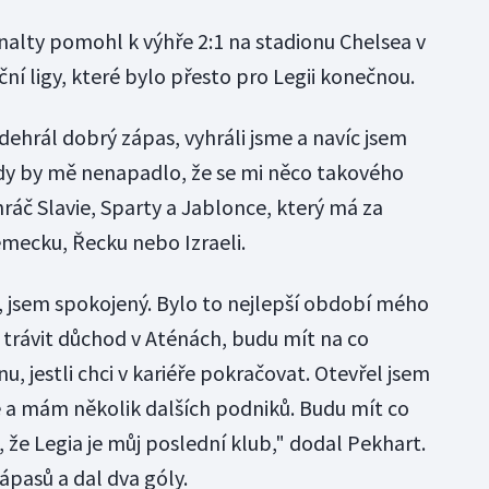
alty pomohl k výhře 2:1 na stadionu Chelsea v
ní ligy, které bylo přesto pro Legii konečnou.
ehrál dobrý zápas, vyhráli jsme a navíc jsem
dy by mě nenapadlo, že se mi něco takového
hráč Slavie, Sparty a Jablonce, který má za
ěmecku, Řecku nebo Izraeli.
o, jsem spokojený. Bylo to nejlepší období mého
 trávit důchod v Aténách, budu mít na co
u, jestli chci v kariéře pokračovat. Otevřel jsem
e a mám několik dalších podniků. Budu mít co
 že Legia je můj poslední klub," dodal Pekhart.
ápasů a dal dva góly.