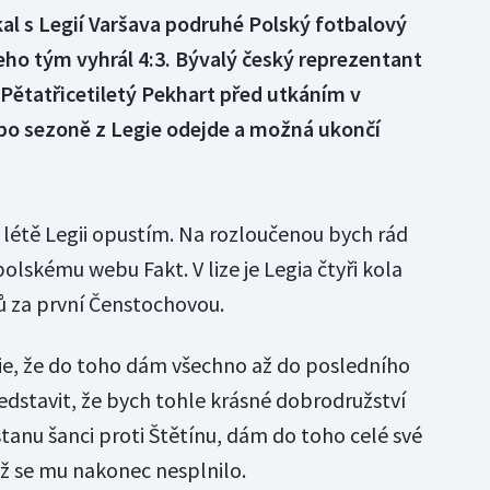
al s Legií Varšava podruhé Polský fotbalový
jeho tým vyhrál 4:3. Bývalý český reprezentant
 Pětatřicetiletý Pekhart před utkáním v
 po sezoně z Legie odejde a možná ukončí
 létě Legii opustím. Na rozloučenou bych rád
 polskému webu Fakt. V lize je Legia čtyři kola
 za první Čenstochovou.
ie, že do toho dám všechno až do posledního
edstavit, že bych tohle krásné dobrodružství
tanu šanci proti Štětínu, dám do toho celé své
ož se mu nakonec nesplnilo.