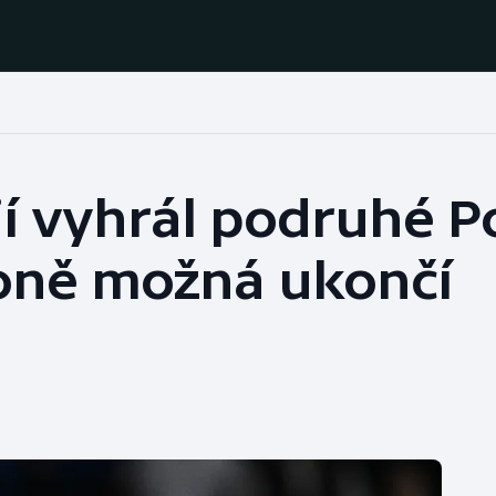
Házená
Ragby
ií vyhrál podruhé P
Jezdectví
Rychlobruslení
zoně možná ukončí
Rychlostní
Judo
kanoistika
Krasobruslení
Short track
Lezení
Sportovní střelba
Lyže a snowboard
Stolní tenis