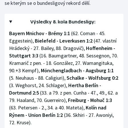
se kterým se o bundesligový rekord dělí.
Výsledky 8. kola Bundesligy:
Bayern Mnichov - Brémy 1:1
(62. Coman - 45.
Eggestein),
Bielefeld - Leverkusen 1:2
(47. vlastní
Hrádecký - 27. Bailey, 88. Dragovič),
Hoffenheim -
Stuttgart 3:3
(16. Baumgartner, 48. Sessegnon, 70.
Kramarič z pen. - 18. González, 27. Wamangituka,
90.+3 Kempf),
Mönchengladbach - Augsburg 1:1
(5. Neuhaus - 88. Caligiuri),
Schalke - Wolfsburg 0:2
(3. Weghorst, 24. Schlager),
Hertha Berlín -
Dortmund 2:5
(33. a 79. z pen. Cunha - 47., 49., 62. a
79. Haaland, 70. Guerreiro),
Freiburg - Mohuč 1:3
(63. Petersen - 2., 34. a 40. Mateta),
Kolín nad
Rýnem - Union Berlín 1:2
(36. Skhiri - 27. Awoniyi,
72. Kruse).