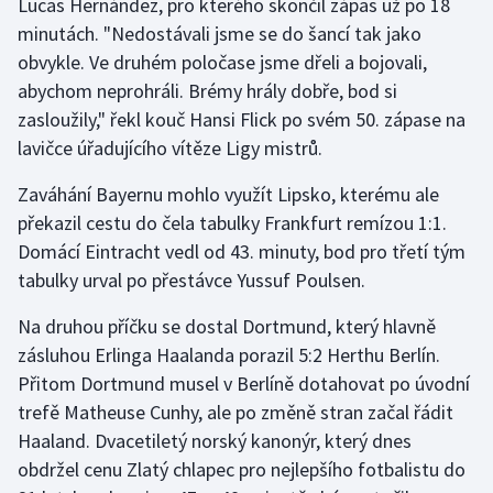
Lucas Hernández, pro kterého skončil zápas už po 18
minutách. "Nedostávali jsme se do šancí tak jako
Olympijské hry
obvykle. Ve druhém poločase jsme dřeli a bojovali,
Parasport
abychom neprohráli. Brémy hrály dobře, bod si
zasloužily," řekl kouč Hansi Flick po svém 50. zápase na
Plavání
lavičce úřadujícího vítěze Ligy mistrů.
Plážový volejbal
Zaváhání Bayernu mohlo využít Lipsko, kterému ale
překazil cestu do čela tabulky Frankfurt remízou 1:1.
Ragby
Domácí Eintracht vedl od 43. minuty, bod pro třetí tým
tabulky urval po přestávce Yussuf Poulsen.
Rychlobruslení
Na druhou příčku se dostal Dortmund, který hlavně
Rychlostní kanoistika
zásluhou Erlinga Haalanda porazil 5:2 Herthu Berlín.
Přitom Dortmund musel v Berlíně dotahovat po úvodní
Short track
trefě Matheuse Cunhy, ale po změně stran začal řádit
Haaland. Dvacetiletý norský kanonýr, který dnes
Sportovní střelba
obdržel cenu Zlatý chlapec pro nejlepšího fotbalistu do