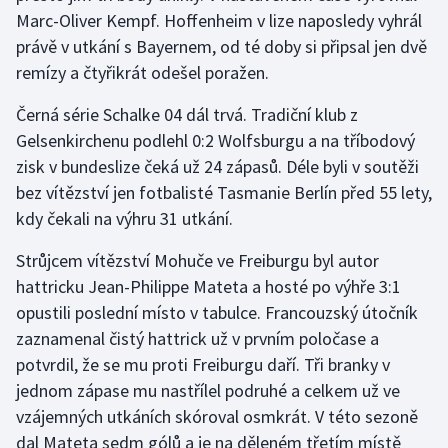
Marc-Oliver Kempf. Hoffenheim v lize naposledy vyhrál
právě v utkání s Bayernem, od té doby si připsal jen dvě
remízy a čtyřikrát odešel poražen.
Černá série Schalke 04 dál trvá. Tradiční klub z
Gelsenkirchenu podlehl 0:2 Wolfsburgu a na tříbodový
zisk v bundeslize čeká už 24 zápasů. Déle byli v soutěži
bez vítězství jen fotbalisté Tasmanie Berlín před 55 lety,
kdy čekali na výhru 31 utkání.
Strůjcem vítězství Mohuče ve Freiburgu byl autor
hattricku Jean-Philippe Mateta a hosté po výhře 3:1
opustili poslední místo v tabulce. Francouzský útočník
zaznamenal čistý hattrick už v prvním poločase a
potvrdil, že se mu proti Freiburgu daří. Tři branky v
jednom zápase mu nastřílel podruhé a celkem už ve
vzájemných utkáních skóroval osmkrát. V této sezoně
dal Mateta sedm gólů a je na děleném třetím místě