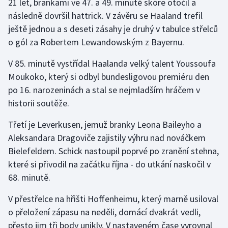
21 let, brankami ve 47. a 49. minutě skóre otočil a
Stolní tenis
následně dovršil hattrick. V závěru se Haaland trefil
ještě jednou a s deseti zásahy je druhý v tabulce střelců
Triatlon
o gól za Robertem Lewandowským z Bayernu.
Veslování
V 85. minutě vystřídal Haalanda velký talent Youssoufa
Moukoko, který si odbyl bundesligovou premiéru den
Vodní slalom
po 16. narozeninách a stal se nejmladším hráčem v
historii soutěže.
Volejbal
Třetí je Leverkusen, jemuž branky Leona Baileyho a
Ostatní
Aleksandara Dragoviče zajistily výhru nad nováčkem
Bielefeldem. Schick nastoupil poprvé po zranění stehna,
které si přivodil na začátku října - do utkání naskočil v
68. minutě.
V přestřelce na hřišti Hoffenheimu, který marně usiloval
o přeložení zápasu na neděli, domácí dvakrát vedli,
přesto jim tři body unikly. V nastaveném čase vyrovnal