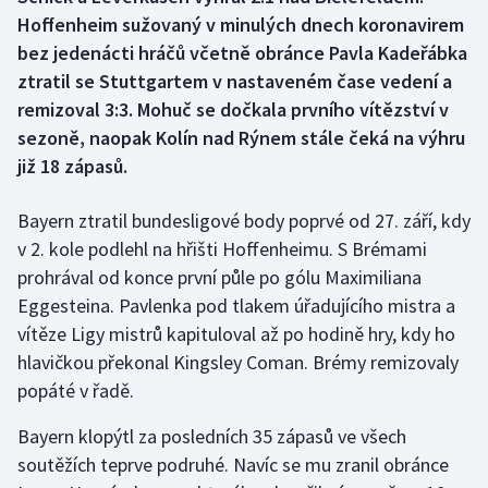
Hoffenheim sužovaný v minulých dnech koronavirem
Gymnastika
bez jedenácti hráčů včetně obránce Pavla Kadeřábka
ztratil se Stuttgartem v nastaveném čase vedení a
Házená
remizoval 3:3. Mohuč se dočkala prvního vítězství v
sezoně, naopak Kolín nad Rýnem stále čeká na výhru
Jezdectví
již 18 zápasů.
Judo
Bayern ztratil bundesligové body poprvé od 27. září, kdy
v 2. kole podlehl na hřišti Hoffenheimu. S Brémami
Krasobruslení
prohrával od konce první půle po gólu Maximiliana
Eggesteina. Pavlenka pod tlakem úřadujícího mistra a
Lezení
vítěze Ligy mistrů kapituloval až po hodině hry, kdy ho
hlavičkou překonal Kingsley Coman. Brémy remizovaly
Lyže a snowboard
popáté v řadě.
Moderní pětiboj
Bayern klopýtl za posledních 35 zápasů ve všech
soutěžích teprve podruhé. Navíc se mu zranil obránce
Motorsport