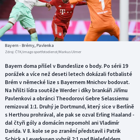
Baseball a softbal
Soutěže
Basketbal
Historické návraty
Biatlon
Aplikace ČT sport
Bayern - Brémy, Pavlenka
Boby a skeleton
AZ kvíz
Zdroj:
ČTK/imago sportfotodienst/Markus Ulmer
Box
Bayern doma přišel v Bundeslize o body. Po sérii 19
porážek a více než deseti letech dokázali fotbalisté
Curling
Brém v německé lize s Bayernem Mnichov bodovat.
Na hřišti lídra soutěže Werder i díky brankáři Jiřímu
Dostihy
Pavlenkovi a obránci Theodorovi Gebre Selassiemu
remizoval 1:1. Druhý je Dortmund, který sice v Berlíně
Florbal
s Herthou prohrával, ale pak se ozval Erling Haaland -
dal čtyři góly a domácím nepomohl ani Vladimír
Futsal
Darida. V 8. kole se po zranění představil i Patrik
Schick a Leverkusen vyhrál 2:1 nad Bielefeldem.
Golf