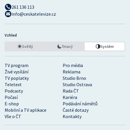
261 136 113
info@ceskatelevize.cz
Vzhled
Světlý
Tmavý
Systém
TV program
Pro média
Živé vysílání
Reklama
TV poplatky
Studio Brno
Teletext
Studio Ostrava
Podcasty
Rada ČT
Počasí
Kariéra
E-shop
Podávání námětů
Mobilní a TV aplikace
Časté dotazy
Vše o ČT
Kontakty