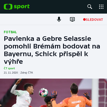
POPULÁRNÍ
SLEDOVAT
Fotbal
FOTBAL
Pavlenka a Gebre Selassie
Hokej
pomohli Brémám bodovat na
Bayernu, Schick přispěl k
Tenis
výhře
Atletika
ČT sport
21. 11. 2020
|
Zdroj:
ČTK
Cyklistika
DALŠÍ SPORTY
Americký fotbal
NEPŘEHLÉDNĚTE