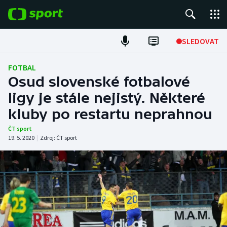
POPULÁRNÍ
SLEDOVAT
Fotbal
FOTBAL
Osud slovenské fotbalové
Hokej
ligy je stále nejistý. Některé
kluby po restartu neprahnou
Tenis
ČT sport
Atletika
19. 5. 2020
|
Zdroj:
ČT sport
Cyklistika
DALŠÍ SPORTY
Americký fotbal
NEPŘEHLÉDNĚTE