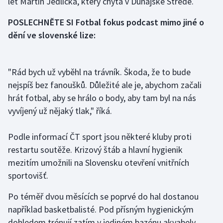
let Martin Jedlička, který chytá v Dunajské Stredě.
Olympijské hry
POSLECHNĚTE SI Fotbal fokus podcast mimo jiné o
dění ve slovenské lize:
Parasport
Plavání
"Rád bych už vyběhl na trávník. Škoda, že to bude
nejspíš bez fanoušků. Důležité ale je, abychom začali
Plážový volejbal
hrát fotbal, aby se hrálo o body, aby tam byl na nás
vyvíjený už nějaký tlak," říká.
Ragby
Rychlobruslení
Podle informací ČT sport jsou některé kluby proti
restartu soutěže. Krizový štáb a hlavní hygienik
Rychlostní kanoistika
mezitím umožnili na Slovensku otevření vnitřních
sportovišť.
Short track
Po téměř dvou měsících se poprvé do hal dostanou
Sportovní střelba
například basketbalisté. Pod přísným hygienickým
dohledem trénují zatím v jediném bazénu akvabely,