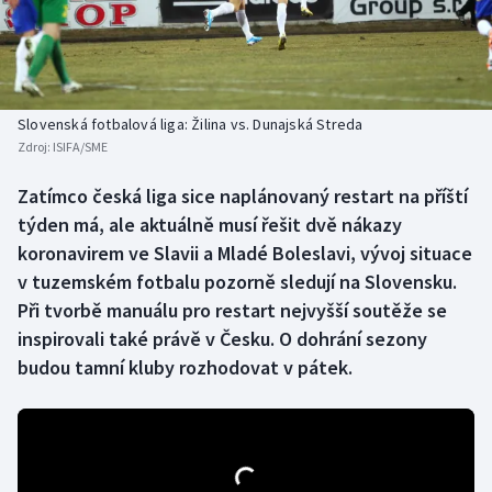
Baseball a softbal
Soutěže
Basketbal
Historické návraty
Biatlon
Aplikace ČT sport
Slovenská fotbalová liga: Žilina vs. Dunajská Streda
Zdroj:
ISIFA/SME
Boby a skeleton
AZ kvíz
Zatímco česká liga sice naplánovaný restart na příští
týden má, ale aktuálně musí řešit dvě nákazy
Box
koronavirem ve Slavii a Mladé Boleslavi, vývoj situace
Curling
v tuzemském fotbalu pozorně sledují na Slovensku.
Při tvorbě manuálu pro restart nejvyšší soutěže se
Dostihy
inspirovali také právě v Česku. O dohrání sezony
budou tamní kluby rozhodovat v pátek.
Florbal
Futsal
Golf