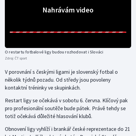
Nahrávám video
Gymnastika
Házená
Jezdectví
O restartu fotbalové ligy budou rozhodovat i Slováci
Judo
Zdroj:
ČT sport
V porovnání s českými ligami je slovenský fotbal o
Krasobruslení
několik týdnů pozadu. Od středy jsou povoleny
Lezení
kontaktní tréninky ve skupinkách.
Restart ligy se očekává v sobotu 6. června. Klíčový pak
Lyže a snowboard
pro profesionální soutěže bude pátek. Právě tehdy se
totiž očekává důležité hlasování klubů.
Moderní pětiboj
Obnovení ligy vyhlíží i brankář české reprezentace do 21
Motorsport