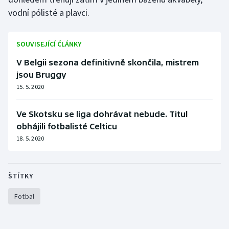
Stolní tenis
vodní pólisté a plavci.
Triatlon
SOUVISEJÍCÍ ČLÁNKY
Veslování
V Belgii sezona definitivně skončila, mistrem
jsou Bruggy
Vodní slalom
15. 5. 2020
Volejbal
Ve Skotsku se liga dohrávat nebude. Titul
obhájili fotbalisté Celticu
Ostatní
18. 5. 2020
ŠTÍTKY
Fotbal