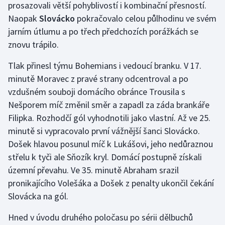
prosazovali větší pohyblivostí i kombinační přesností.
Naopak
Slovácko
pokračovalo celou půlhodinu ve svém
jarním útlumu a po třech předchozích porážkách se
znovu trápilo.
Tlak přinesl týmu Bohemians i vedoucí branku. V 17.
minutě Moravec z pravé strany odcentroval a po
vzdušném souboji domácího obránce Trousila s
Nešporem míč změnil směr a zapadl za záda brankáře
Filipka. Rozhodčí gól vyhodnotili jako vlastní. Až ve 25.
minutě si vypracovalo první vážnější šanci Slovácko.
Došek hlavou posunul míč k Lukášovi, jeho nedůraznou
střelu k tyči ale Sňozík kryl. Domácí postupně získali
územní převahu. Ve 35. minutě Abraham srazil
pronikajícího Volešáka a Došek z penalty ukončil čekání
Slovácka na gól.
Hned v úvodu druhého poločasu po sérii dělbuchů