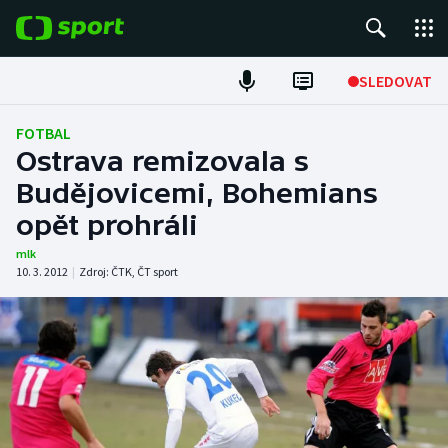
POPULÁRNÍ
SLEDOVAT
Fotbal
FOTBAL
Ostrava remizovala s
Hokej
Budějovicemi, Bohemians
opět prohráli
Tenis
mlk
Atletika
10. 3. 2012
|
Zdroj:
ČTK
,
ČT sport
Cyklistika
DALŠÍ SPORTY
Americký fotbal
NEPŘEHLÉDNĚTE