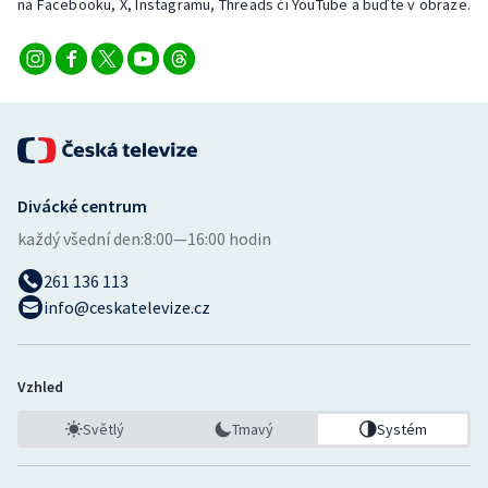
na Facebooku, X, Instagramu, Threads či YouTube a buďte v obraze.
Divácké centrum
každý všední den:
8:00—16:00 hodin
261 136 113
info@ceskatelevize.cz
Vzhled
Světlý
Tmavý
Systém