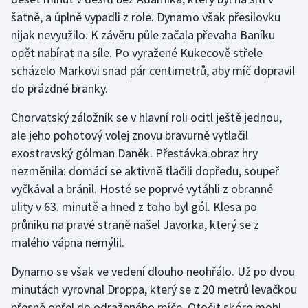
šatně, a úplně vypadli z role. Dynamo však přesilovku
Olympijské hry
nijak nevyužilo. K závěru půle začala převaha Baníku
opět nabírat na síle. Po vyražené Kukecově střele
Parasport
scházelo Markovi snad pár centimetrů, aby míč dopravil
Plavání
do prázdné branky.
Chorvatský záložník se v hlavní roli ocitl ještě jednou,
Plážový volejbal
ale jeho pohotový volej znovu bravurně vytlačil
exostravský gólman Daněk. Přestávka obraz hry
Ragby
nezměnila: domácí se aktivně tlačili dopředu, soupeř
Rychlobruslení
vyčkával a bránil. Hosté se poprvé vytáhli z obranné
ulity v 63. minutě a hned z toho byl gól. Klesa po
Rychlostní kanoistika
průniku na pravé straně našel Javorka, který se z
malého vápna nemýlil.
Short track
Dynamo se však ve vedení dlouho neohřálo. Už po dvou
Sportovní střelba
minutách vyrovnal Droppa, který se z 20 metrů levačkou
přesně opřel do odraženého míče. Otočit skóre mohl