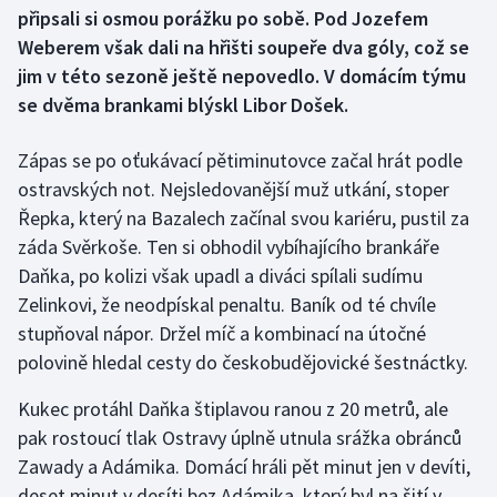
připsali si osmou porážku po sobě. Pod Jozefem
Weberem však dali na hřišti soupeře dva góly, což se
Gymnastika
jim v této sezoně ještě nepovedlo. V domácím týmu
se dvěma brankami blýskl Libor Došek.
Házená
Jezdectví
Zápas se po oťukávací pětiminutovce začal hrát podle
ostravských not. Nejsledovanější muž utkání, stoper
Judo
Řepka, který na Bazalech začínal svou kariéru, pustil za
záda Svěrkoše. Ten si obhodil vybíhajícího brankáře
Krasobruslení
Daňka, po kolizi však upadl a diváci spílali sudímu
Zelinkovi, že neodpískal penaltu. Baník od té chvíle
Lezení
stupňoval nápor. Držel míč a kombinací na útočné
polovině hledal cesty do českobudějovické šestnáctky.
Lyže a snowboard
Kukec protáhl Daňka štiplavou ranou z 20 metrů, ale
Moderní pětiboj
pak rostoucí tlak Ostravy úplně utnula srážka obránců
Zawady a Adámika. Domácí hráli pět minut jen v devíti,
Motorsport
deset minut v desíti bez Adámika, který byl na šití v