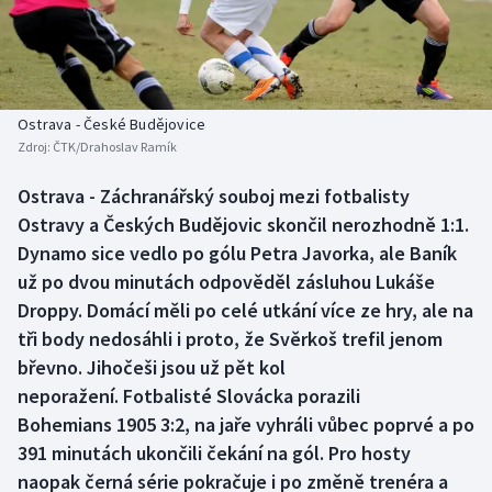
Baseball a softbal
Soutěže
Basketbal
Historické návraty
Biatlon
Aplikace ČT sport
Ostrava - České Budějovice
Zdroj:
ČTK/Drahoslav Ramík
Boby a skeleton
AZ kvíz
Ostrava - Záchranářský souboj mezi fotbalisty
Ostravy a Českých Budějovic skončil nerozhodně 1:1.
Box
Dynamo sice vedlo po gólu Petra Javorka, ale Baník
Curling
už po dvou minutách odpověděl zásluhou Lukáše
Droppy. Domácí měli po celé utkání více ze hry, ale na
Dostihy
tři body nedosáhli i proto, že Svěrkoš trefil jenom
břevno. Jihočeši jsou už pět kol
Florbal
neporažení. Fotbalisté Slovácka porazili
Bohemians 1905 3:2, na jaře vyhráli vůbec poprvé a po
Futsal
391 minutách ukončili čekání na gól. Pro hosty
naopak černá série pokračuje i po změně trenéra a
Golf