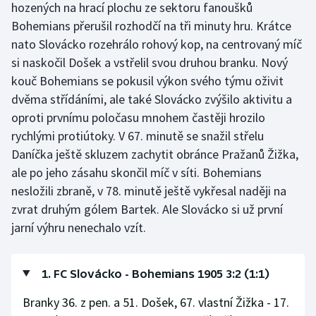
hozených na hrací plochu ze sektoru fanoušků
Bohemians přerušil rozhodčí na tři minuty hru. Krátce
nato Slovácko rozehrálo rohový kop, na centrovaný míč
si naskočil Došek a vstřelil svou druhou branku. Nový
kouč Bohemians se pokusil výkon svého týmu oživit
dvěma střídáními, ale také Slovácko zvýšilo aktivitu a
oproti prvnímu poločasu mnohem častěji hrozilo
rychlými protiútoky. V 67. minutě se snažil střelu
Daníčka ještě skluzem zachytit obránce Pražanů Žižka,
ale po jeho zásahu skončil míč v síti. Bohemians
nesložili zbraně, v 78. minutě ještě vykřesal naději na
zvrat druhým gólem Bartek. Ale Slovácko si už první
jarní výhru nenechalo vzít.
1. FC Slovácko - Bohemians 1905 3:2 (1:1)
Branky 36. z pen. a 51. Došek, 67. vlastní Žižka - 17.