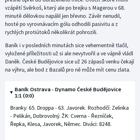
Stolní tenis
vzápětí Svěrkoš, který ale po brejku s Magerou v 68.
minutě dělovkou napálil jen břevno. Závěr nenudil,
Triatlon
hosté po vyrovnávacím gólu odhodili pasivitu a z
rychlých protiútoků několikrát pohrozili.
Veslování
Baník i v posledních minutách sice vehementně tlačil,
Vodní slalom
vyložené příležitosti už si ale nevytvořil a ve vápně vládl
Daněk. České Budějovice sice už 26 zápasů venku čekají
Volejbal
na výhru, ale bod z Bazalů pro ně může mít cenu zlata.
Ostatní
Baník Ostrava - Dynamo České Budějovice
1:1 (0:0)
Branky: 65. Droppa - 63. Javorek. Rozhodčí: Zelinka
- Pelikán, Dobrovolný. ŽK: Cverna - Řezníček,
Řepka, Klesa, Javorek, Němec. Diváci: 8248.